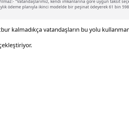
lmaz:- "Vatandaşlarımız, kendi imkanlarına göre uygun taksit seçen
lık ödeme planıyla ikinci modelde bir peşinat ödeyerek 61 bin 598 li
mecbur kalmadıkça vatandaşların bu yolu kullanma
çekleştiriyor.