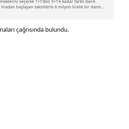
eklerini seçerek 1+1'den 5+1'e kadar farklı daire
radan başlayan taksitlerle 6 milyon liralık bir daire
maları çağrısında bulundu.