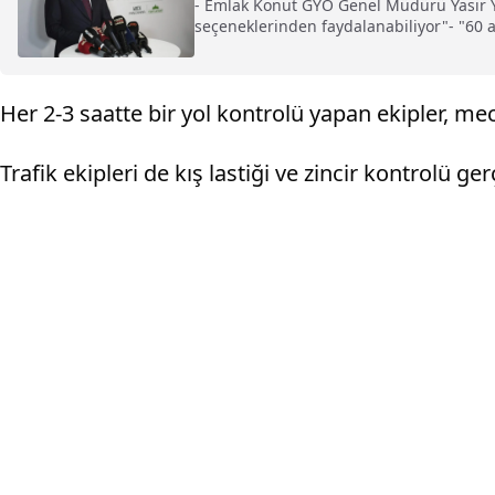
- Emlak Konut GYO Genel Müdürü Yasir Yı
seçeneklerinden faydalanabiliyor"- "60 ay
satın alınabiliyor"
Her 2-3 saatte bir yol kontrolü yapan ekipler, 
Trafik ekipleri de kış lastiği ve zincir kontrolü ger