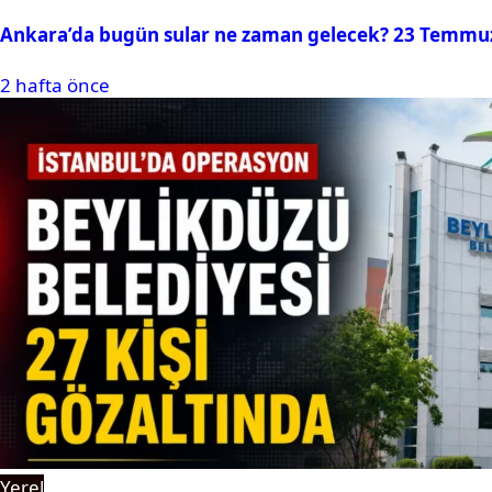
Ankara’da bugün sular ne zaman gelecek? 23 Temmuz 2
2 hafta önce
Yerel