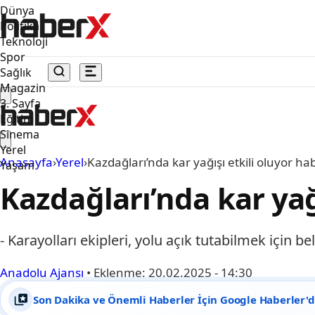
Dünya
Politika
Teknoloji
Spor
Sağlık
Magazin
3. Sayfa
Eğitim
Sinema
Yerel
Anasayfa
›
Yerel
›
Kazdağları’nda kar yağışı etkili oluyor ha
Yaşam
Kazdağları’nda kar yağ
- Karayolları ekipleri, yolu açık tutabilmek için be
Anadolu Ajansı
•
Eklenme:
20.02.2025 - 14:30
Son Dakika ve Önemli Haberler İçin Google Haberler'de