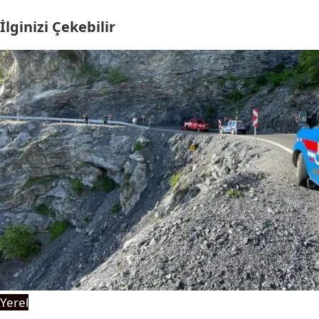
İlginizi Çekebilir
Yerel