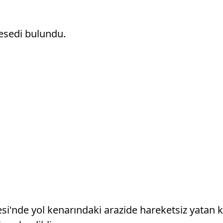
cesedi bulundu.
'nde yol kenarındaki arazide hareketsiz yatan k