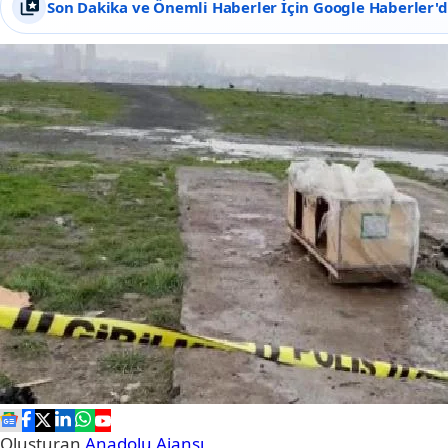
Son Dakika ve Önemli Haberler İçin Google Haberler'de
Oluşturan
Anadolu Ajansı