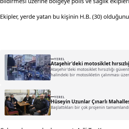
bildirmesi üzerine bölgeye polis ve sağlık ekipleri
Ekipler, yerde yatan bu kişinin H.B. (30) olduğunu 
YEREL
Ataşehir’deki motosiklet hırsızl
Ataşehir'deki motosiklet hırsızlığı güve
halindeki bir motosikletin çalınması üzer
YEREL
Hüseyin Uzunlar Çınarlı Mahalles
Başlattıkları bir çok projenin tamamland