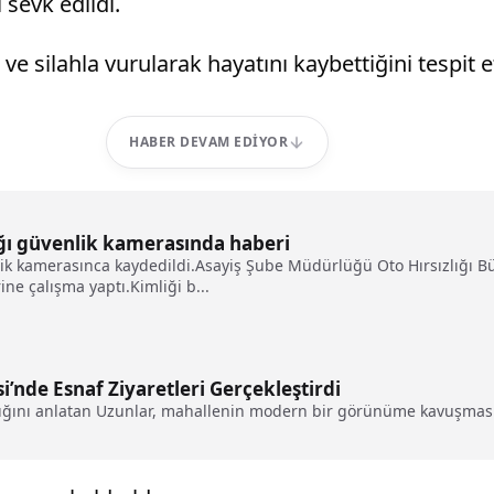
 sevk edildi.
ve silahla vurularak hayatını kaybettiğini tespit et
HABER DEVAM EDIYOR
ığı güvenlik kamerasında haberi
nlik kamerasınca kaydedildi.Asayiş Şube Müdürlüğü Oto Hırsızlığı Bü
ine çalışma yaptı.Kimliği b...
i’nde Esnaf Ziyaretleri Gerçekleştirdi
ığını anlatan Uzunlar, mahallenin modern bir görünüme kavuşması iç