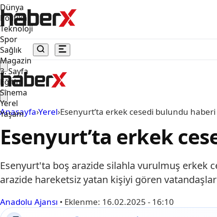
Dünya
Politika
Teknoloji
Spor
Sağlık
Magazin
3. Sayfa
Eğitim
Sinema
Yerel
Anasayfa
›
Yerel
›
Esenyurt’ta erkek cesedi bulundu haberi
Yaşam
Esenyurt’ta erkek ces
Esenyurt'ta boş arazide silahla vurulmuş erkek
arazide hareketsiz yatan kişiyi gören vatandaşlar
Anadolu Ajansı
•
Eklenme:
16.02.2025 - 16:10