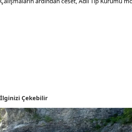
Çalışmaların ardından ceset, Adli Tıp Kurumu mor
İlginizi Çekebilir