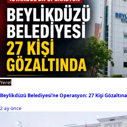
Yerel
Beylikdüzü Belediyesi’ne Operasyon: 27 Kişi Gözaltına
2 ay önce