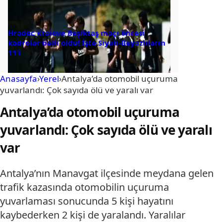
Hradec Kralove Beşiktaş maçı öncesi
kadrolar belli oldu! İşte Siyah-Beyazlıların
11’i
Anasayfa
›
Yerel
›
Antalya’da otomobil uçuruma
yuvarlandı: Çok sayıda ölü ve yaralı var
Antalya’da otomobil uçuruma
yuvarlandı: Çok sayıda ölü ve yaralı
var
Antalya’nın Manavgat ilçesinde meydana gelen
trafik kazasında otomobilin uçuruma
yuvarlaması sonucunda 5 kişi hayatını
kaybederken 2 kişi de yaralandı. Yaralılar