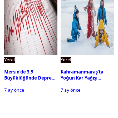
Yerel
Yerel
Mersin’de 3,9
Kahramanmaraş’ta
Büyüklüğünde Deprem
Yoğun Kar Yağışı
Oldu
Nedeniyle Okullar Yarın
7 ay önce
7 ay önce
Tatil