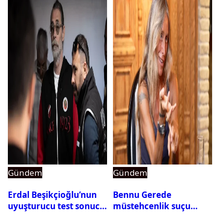
Gündem
Gündem
Erdal Beşikçioğlu’nun
Bennu Gerede
uyuşturucu test sonucu
müstehcenlik suçu
belli oldu
kapsamında gözaltına