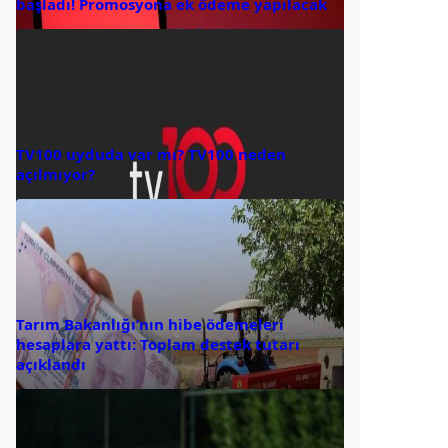
başladı! Promosyona ek ödeme yapılacak
TV100 uyduda var mı? TV100 neden
açılmıyor?
Tarım Bakanlığı’nın hibe ödemeleri
hesaplara yattı: Toplam destek tutarı
açıklandı