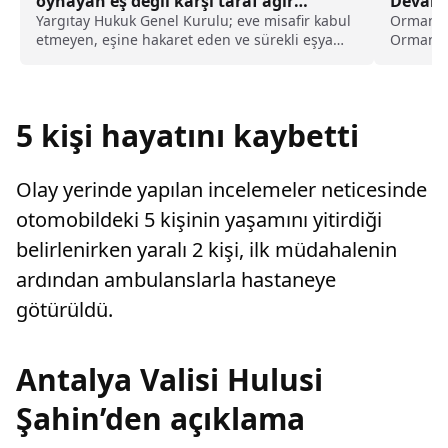
oynayan eş değil karşı taraf ağır
Devam 
kusurlu sayıldı
Yargıtay Hukuk Genel Kurulu; eve misafir kabul
Orman y
etmeyen, eşine hakaret eden ve sürekli eşya
Orman ya
değiştirerek masraf çıkaran kadını ağır kusurlu
Kullanıl
sayarak, kadının eşine tazminat ödemesine
karar verdi.
5 kişi hayatını kaybetti
Olay yerinde yapılan incelemeler neticesinde
otomobildeki 5 kişinin yaşamını yitirdiği
belirlenirken yaralı 2 kişi, ilk müdahalenin
ardından ambulanslarla hastaneye
götürüldü.
Antalya Valisi Hulusi
Şahin’den açıklama