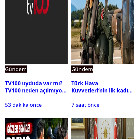
Gündem
Gündem
TV100 uyduda var mı?
Türk Hava
TV100 neden açılmıyor?
Kuvvetleri’nin ilk kadın
generali Özlem
53 dakika önce
7 saat önce
Karapınar hakkında
dikkat çeken detay
ortaya çıktı