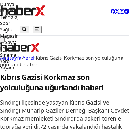
Dünya
Politika
Teknoloji
Spor
Sağlık
Magazin
3. Sayfa
Eğitim
Sinema
Anasayfa
›
Yerel
›
Kıbrıs Gazisi Korkmaz son yolculuğuna
Yerel
uğurlandı haberi
Yaşam
Kıbrıs Gazisi Korkmaz son
yolculuğuna uğurlandı haberi
Sındırgı ilçesinde yaşayan Kıbrıs Gazisi ve
Sındırgı Muharip Gaziler Derneği Başkanı Cevdet
Korkmaz memleketi Sındırgı'da askeri törenle
toprağa verildi.72 yaşında yakalandığı hastalık