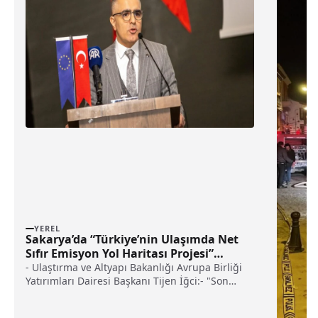
YEREL
Sakarya’da “Türkiye’nin Ulaşımda Net
Sıfır Emisyon Yol Haritası Projesi”
çalıştayı düzenleniyor haberi
- Ulaştırma ve Altyapı Bakanlığı Avrupa Birliği
Yatırımları Dairesi Başkanı Tijen İğci:- "Son
dönemde her ne kadar iklim değişikliği
alanında dalgalanmalar olsa da artık