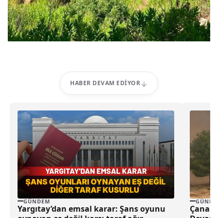
HABER DEVAM EDIYOR
GÜNDEM
GÜNDE
Yargıtay’dan emsal karar: Şans oyunu
Çanakk