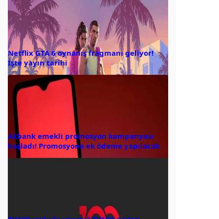
Netflix GTA 6 oynanış fragmanı geliyor!
İşte yayın tarihi
Akbank emekli promosyon kampanyası
başladı! Promosyona ek ödeme yapılacak
TV100 uyduda var mı? TV100 neden