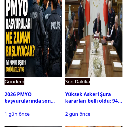
Gündem
Son Dakika
2026 PMYO
Yüksek Askeri Şura
başvurularında son
kararları belli oldu: 94
durum ne?
isim terfi etti
1 gün önce
2 gün önce