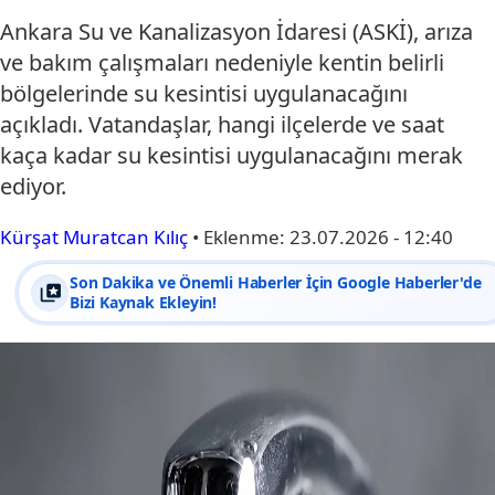
Ankara Su ve Kanalizasyon İdaresi (ASKİ), arıza
ve bakım çalışmaları nedeniyle kentin belirli
bölgelerinde su kesintisi uygulanacağını
açıkladı. Vatandaşlar, hangi ilçelerde ve saat
kaça kadar su kesintisi uygulanacağını merak
ediyor.
Kürşat Muratcan Kılıç
•
Eklenme:
23.07.2026 - 12:40
Son Dakika ve Önemli Haberler İçin Google Haberler'de
Bizi Kaynak Ekleyin!