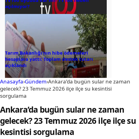
açılmıyor?
Tarım Bakanlığı’nın hibe ödemeleri
hesaplara yattı: Toplam destek tutarı
açıklandı
Anasayfa
›
Gündem
›
Ankara’da bugün sular ne zaman
gelecek? 23 Temmuz 2026 ilçe ilçe su kesintisi
sorgulama
Ankara’da bugün sular ne zaman
gelecek? 23 Temmuz 2026 ilçe ilçe su
kesintisi sorgulama