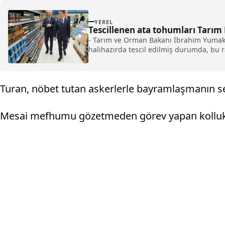
YEREL
Tescillenen ata tohumları Tarım
- Tarım ve Orman Bakanı İbrahim Yumakl
halihazırda tescil edilmiş durumda, bu ra
Kooperatifi marketinde ata tohumlarımızı
Turan, nöbet tutan askerlerle bayramlaşmanın sevi
Mesai mefhumu gözetmeden görev yapan kolluk k