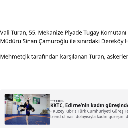
Vali Turan, 55. Mekanize Piyade Tugay Komutanı 
Müdürü Sinan Çamuroğlu ile sınırdaki Dereköy H
Mehmetçik tarafından karşılanan Turan, askerler
YEREL
KKTC, Edirne’nin kadın güreşin
- Kuzey Kıbrıs Türk Cumhuriyeti Güreş F
trend olması dolayısıyla kadın güreşini
Doğu Delen: - "Bilgi ve tecrübelerimizi 