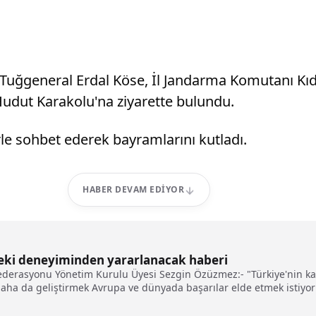
Tuğgeneral Erdal Köse, İl Jandarma Komutanı Kıd
udut Karakolu'na ziyarette bulundu.
le sohbet ederek bayramlarını kutladı.
HABER DEVAM EDIYOR
deki deneyiminden yararlanacak haberi
ederasyonu Yönetim Kurulu Üyesi Sezgin Özüzmez:- "Türkiye'nin kad
 daha da geliştirmek Avrupa ve dünyada başarılar elde etmek istiyo
Kuzey Kıbrıs Türk Cumhuriyeti'ndeki kardeşlerimizle paylaşmak bize