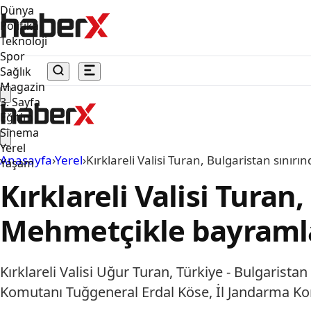
Dünya
Politika
Teknoloji
Spor
Sağlık
Magazin
3. Sayfa
Eğitim
Sinema
Yerel
Anasayfa
›
Yerel
›
Kırklareli Valisi Turan, Bulgaristan sını
Yaşam
Kırklareli Valisi Turan
Mehmetçikle bayramla
Kırklareli Valisi Uğur Turan, Türkiye - Bulgarist
Komutanı Tuğgeneral Erdal Köse, İl Jandarma Ko