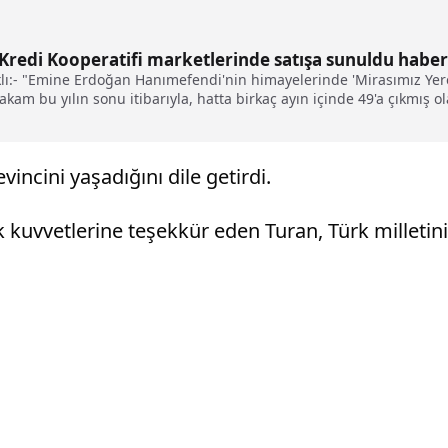
 Kredi Kooperatifi marketlerinde satışa sunuldu haber
ı:- "Emine Erdoğan Hanımefendi'nin himayelerinde 'Mirasımız Yere
kam bu yılın sonu itibarıyla, hatta birkaç ayın içinde 49'a çıkmış o
 satışa çıkardık"
ncini yaşadığını dile getirdi.
uvvetlerine teşekkür eden Turan, Türk milletin