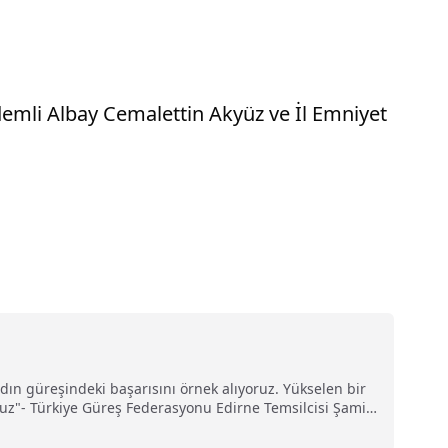
emli Albay Cemalettin Akyüz ve İl Emniyet
ın güreşindeki başarısını örnek alıyoruz. Yükselen bir
ruz"- Türkiye Güreş Federasyonu Edirne Temsilcisi Şamil
 onur verecek"