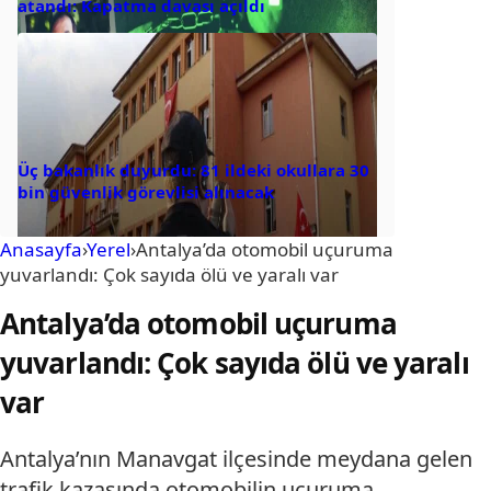
atandı: Kapatma davası açıldı
Üç bakanlık duyurdu: 81 ildeki okullara 30
bin güvenlik görevlisi alınacak
Anasayfa
›
Yerel
›
Antalya’da otomobil uçuruma
yuvarlandı: Çok sayıda ölü ve yaralı var
Antalya’da otomobil uçuruma
yuvarlandı: Çok sayıda ölü ve yaralı
var
Antalya’nın Manavgat ilçesinde meydana gelen
trafik kazasında otomobilin uçuruma