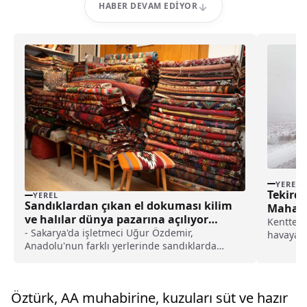
HABER DEVAM EDIYOR
YEREL
Tekird
YEREL
Sandıklardan çıkan el dokuması kilim
Mahalle
ve halılar dünya pazarına açılıyor
Kentte 2
haberi
- Sakarya'da işletmeci Uğur Özdemir,
havaya bı
Anadolu'nun farklı yerlerinde sandıklarda
3...
saklanan halı ve kilimleri bakımlarını yaptıktan
sonra yurt dışındaki tüketicilerle buluşturuyor-
Uğur Özdemir:- "Geçmişte insanlar bunları
Öztürk, AA muhabirine, kuzuları süt ve hazır
kızlarına, yeğenlerine, aile bireylerine