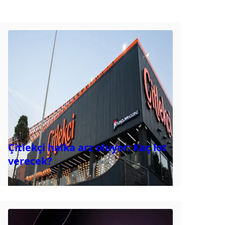
Çitlekçi halka arz oluyor: Kaç lot
verecek?