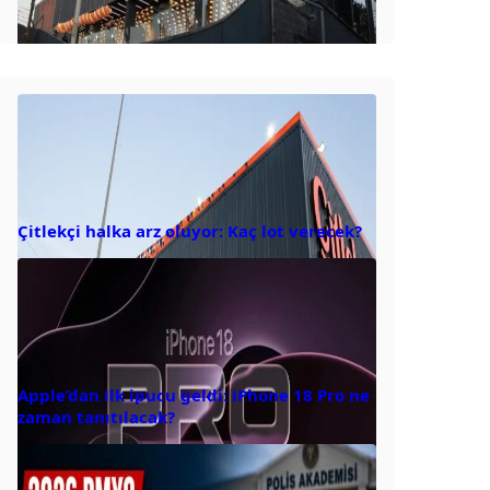
Çitlekçi halka arz oluyor: Kaç lot verecek?
Apple’dan ilk ipucu geldi: iPhone 18 Pro ne
zaman tanıtılacak?