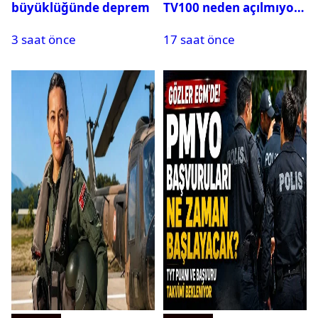
büyüklüğünde deprem
TV100 neden açılmıyor?
3 saat önce
17 saat önce