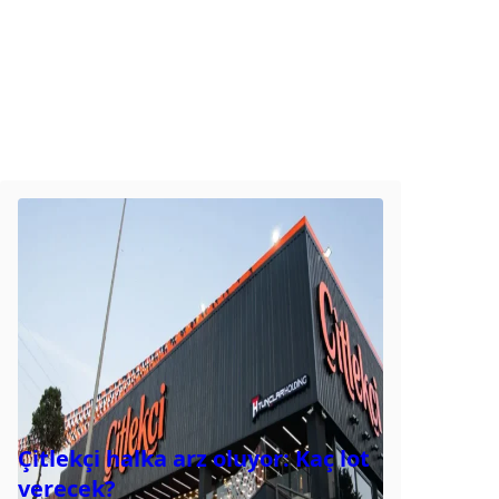
Çitlekçi halka arz oluyor: Kaç lot
verecek?