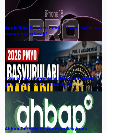
Apple’dan ilk ipucu geldi: iPhone 18 Pro ne
zaman tanıtılacak?
Polis olmak isteyenlere beklenen haber
geldi! PMYO başvuruları açıldı
Ahbap Derneği’ne yönetim kayyumu