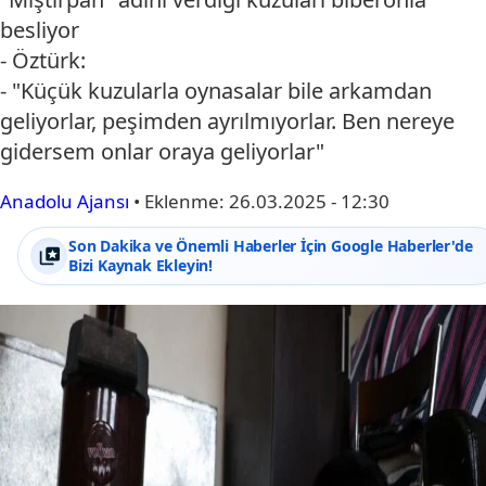
besliyor
- Öztürk:
- "Küçük kuzularla oynasalar bile arkamdan
geliyorlar, peşimden ayrılmıyorlar. Ben nereye
gidersem onlar oraya geliyorlar"
Anadolu Ajansı
•
Eklenme:
26.03.2025 - 12:30
Son Dakika ve Önemli Haberler İçin Google Haberler'de
Bizi Kaynak Ekleyin!