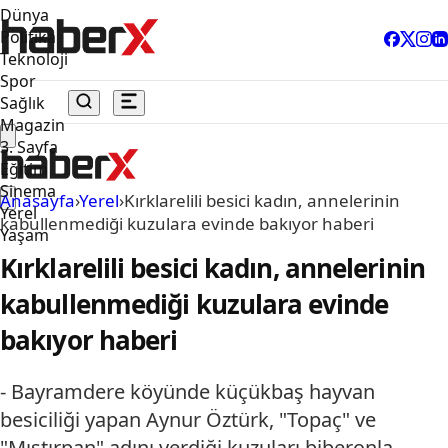
Dünya
Politika
Teknoloji
Spor
Sağlık
Magazin
3. Sayfa
Eğitim
Sinema
Anasayfa
›
Yerel
›
Kırklarelili besici kadın, annelerinin
Yerel
kabullenmediği kuzulara evinde bakıyor haberi
Yaşam
Kırklarelili besici kadın, annelerinin
kabullenmediği kuzulara evinde
bakıyor haberi
- Bayramdere köyünde küçükbaş hayvan
besiciliği yapan Aynur Öztürk, "Topaç" ve
"Mıştırpan" adını verdiği kuzuları biberonla