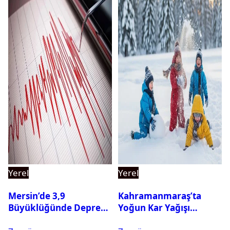
Yerel
Yerel
Mersin’de 3,9
Kahramanmaraş’ta
Büyüklüğünde Deprem
Yoğun Kar Yağışı
Oldu
Nedeniyle Okullar Yarın