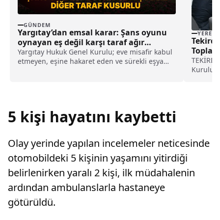
GÜNDEM
Yargıtay’dan emsal karar: Şans oyunu
YEREL
Tekird
oynayan eş değil karşı taraf ağır
Toplant
kusurlu sayıldı
Yargıtay Hukuk Genel Kurulu; eve misafir kabul
TEKİRDAĞ
etmeyen, eşine hakaret eden ve sürekli eşya
Kurulu D
değiştirerek masraf çıkaran kadını ağır kusurlu
Soytürk 
sayarak, kadının eşine tazminat ödemesine
gerçekleş
karar verdi.
kuruluşla
değerlen
5 kişi hayatını kaybetti
Olay yerinde yapılan incelemeler neticesinde
otomobildeki 5 kişinin yaşamını yitirdiği
belirlenirken yaralı 2 kişi, ilk müdahalenin
ardından ambulanslarla hastaneye
götürüldü.