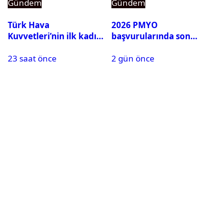
Gündem
Gündem
Türk Hava
2026 PMYO
Kuvvetleri’nin ilk kadın
başvurularında son
generali Özlem
durum ne?
23 saat önce
2 gün önce
Karapınar hakkında
dikkat çeken detay
ortaya çıktı