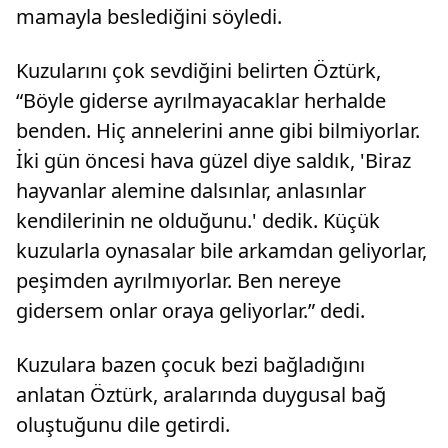
dokumuş, çeyizlik dediğimiz ürünler. Bunlar
mamayla beslediğini söyledi.
dokunuyor ve sandıklarda muhafaza ediliyor.
Bu ürünlerin dokuması yaklaşık 80 yıl önce
yapılmış. Bu ürünleri bu kadar kaliteli yapan da
Kuzularını çok sevdiğini belirten Öztürk,
bu"
“Böyle giderse ayrılmayacaklar herhalde
benden. Hiç annelerini anne gibi bilmiyorlar.
İki gün öncesi hava güzel diye saldık, 'Biraz
hayvanlar alemine dalsınlar, anlasınlar
kendilerinin ne olduğunu.' dedik. Küçük
kuzularla oynasalar bile arkamdan geliyorlar,
peşimden ayrılmıyorlar. Ben nereye
gidersem onlar oraya geliyorlar.” dedi.
Kuzulara bazen çocuk bezi bağladığını
anlatan Öztürk, aralarında duygusal bağ
oluştuğunu dile getirdi.