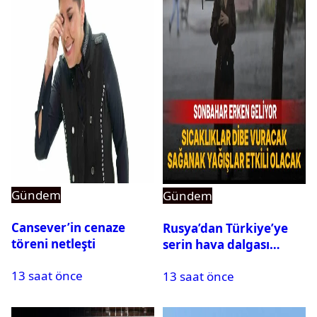
Gündem
Gündem
Cansever’in cenaze
Rusya’dan Türkiye’ye
töreni netleşti
serin hava dalgası
geliyor: Sıcaklık birden
13 saat önce
13 saat önce
düşecek