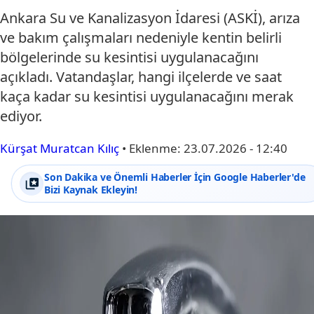
Ankara Su ve Kanalizasyon İdaresi (ASKİ), arıza
ve bakım çalışmaları nedeniyle kentin belirli
bölgelerinde su kesintisi uygulanacağını
açıkladı. Vatandaşlar, hangi ilçelerde ve saat
kaça kadar su kesintisi uygulanacağını merak
ediyor.
Kürşat Muratcan Kılıç
•
Eklenme:
23.07.2026 - 12:40
Son Dakika ve Önemli Haberler İçin Google Haberler'de
Bizi Kaynak Ekleyin!