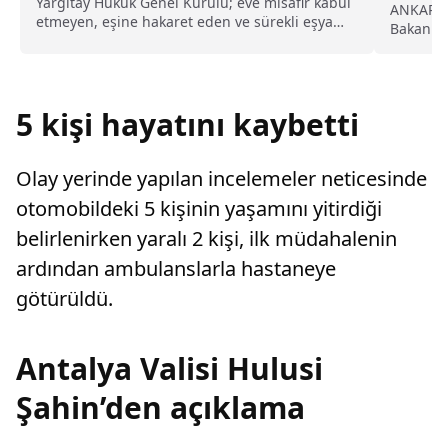
kusurlu sayıldı
Yargıtay Hukuk Genel Kurulu; eve misafir kabul
ANKARA (
etmeyen, eşine hakaret eden ve sürekli eşya
Bakanı V
değiştirerek masraf çıkaran kadını ağır kusurlu
hesabınd
sayarak, kadının eşine tazminat ödemesine
karar verdi.
5 kişi hayatını kaybetti
Olay yerinde yapılan incelemeler neticesinde
otomobildeki 5 kişinin yaşamını yitirdiği
belirlenirken yaralı 2 kişi, ilk müdahalenin
ardından ambulanslarla hastaneye
götürüldü.
Antalya Valisi Hulusi
Şahin’den açıklama