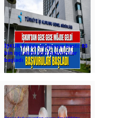
İŞKUR 81 ilde düğmeye bastı: 83
bin işçi alımı için başvurular
başladı
Özgür Erdursun’dan uyarı: Emeklilikte