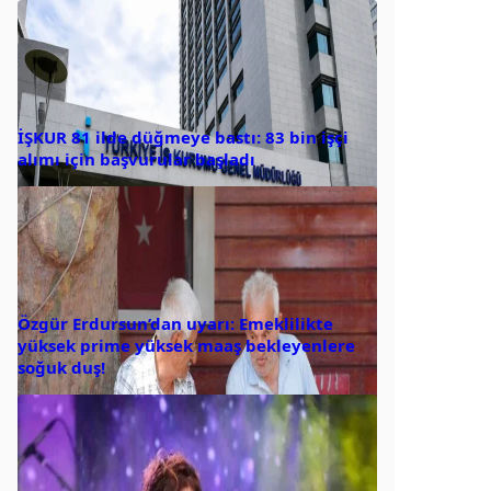
İŞKUR 81 ilde düğmeye bastı: 83 bin işçi
alımı için başvurular başladı
Özgür Erdursun’dan uyarı: Emeklilikte
yüksek prime yüksek maaş bekleyenlere
soğuk duş!