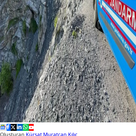
Oluşturan
Kürşat Muratcan Kılıç