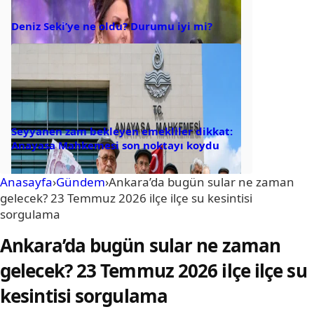
Deniz Seki’ye ne oldu? Durumu iyi mi?
Seyyanen zam bekleyen emekliler dikkat:
Anayasa Mahkemesi son noktayı koydu
Anasayfa
›
Gündem
›
Ankara’da bugün sular ne zaman
gelecek? 23 Temmuz 2026 ilçe ilçe su kesintisi
sorgulama
Ankara’da bugün sular ne zaman
gelecek? 23 Temmuz 2026 ilçe ilçe su
kesintisi sorgulama