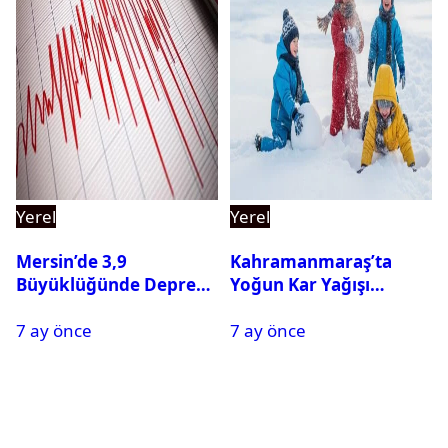
Yerel
Yerel
Mersin’de 3,9
Kahramanmaraş’ta
Büyüklüğünde Deprem
Yoğun Kar Yağışı
Oldu
Nedeniyle Okullar Yarın
7 ay önce
7 ay önce
Tatil