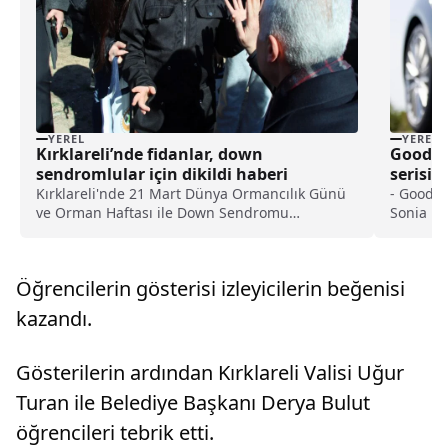
YEREL
YEREL
Kırklareli’nde fidanlar, down
Goodye
sendromlular için dikildi haberi
serisin
Kırklareli'nde 21 Mart Dünya Ormancılık Günü
- Goodye
ve Orman Haftası ile Down Sendromu
Sonia Le
Farkındalık Günü kapsamında "Down
Eagle F1
Sendromu Farkındalık Hatıra Ormanı"
modern ve
oluşturuldu.Orman İşletme Müdürlüğünce
şekilde 
Öğrencilerin gösterisi izleyicilerin beğenisi
Erikler köyünde gerçekleştirilen etkinlikte,...
kazandı.
Gösterilerin ardından Kırklareli Valisi Uğur
Turan ile Belediye Başkanı Derya Bulut
öğrencileri tebrik etti.