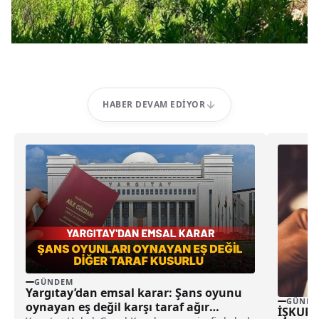
HABER DEVAM EDIYOR
GÜNDEM
Yargıtay’dan emsal karar: Şans oyunu
GÜNDE
oynayan eş değil karşı taraf ağır
İŞKUR’d