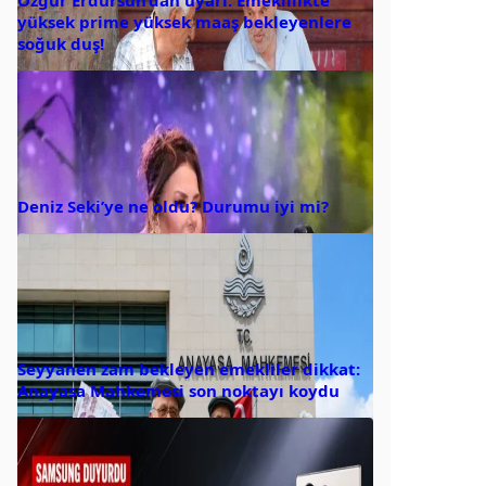
yüksek prime yüksek maaş bekleyenlere
soğuk duş!
Deniz Seki’ye ne oldu? Durumu iyi mi?
Seyyanen zam bekleyen emekliler dikkat:
Anayasa Mahkemesi son noktayı koydu