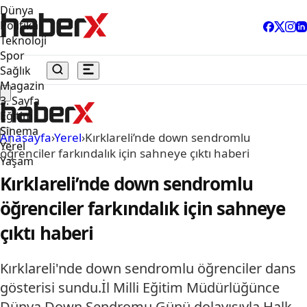
Dünya
Politika
Teknoloji
Spor
Sağlık
Magazin
3. Sayfa
Eğitim
Sinema
Anasayfa
›
Yerel
›
Kırklareli’nde down sendromlu
Yerel
öğrenciler farkındalık için sahneye çıktı haberi
Yaşam
Kırklareli’nde down sendromlu
öğrenciler farkındalık için sahneye
çıktı haberi
Kırklareli'nde down sendromlu öğrenciler dans
gösterisi sundu.İl Milli Eğitim Müdürlüğünce
Dünya Down Sendromu Günü dolayısıyla Halk