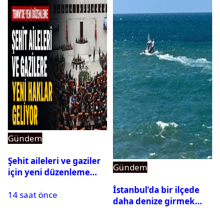
Gündem
Şehit aileleri ve gaziler
Gündem
için yeni düzenleme
Meclis’ten geçti
İstanbul’da bir ilçede
14 saat önce
daha denize girmek
yasaklandı