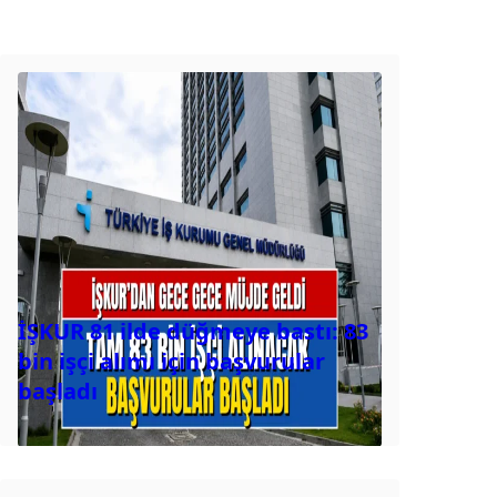
İŞKUR 81 ilde düğmeye bastı: 83
bin işçi alımı için başvurular
başladı