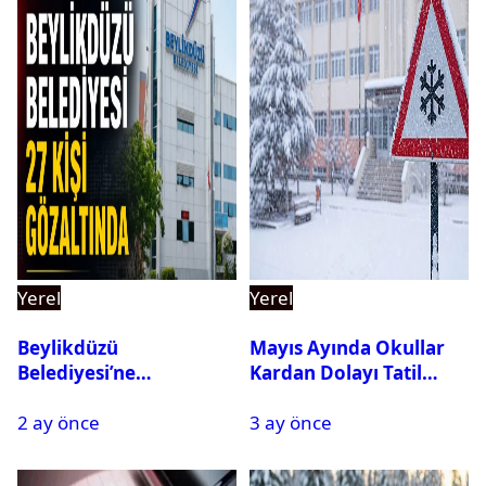
Yerel
Yerel
Beylikdüzü
Mayıs Ayında Okullar
Belediyesi’ne
Kardan Dolayı Tatil
Operasyon: 27 Kişi
Edildi
2 ay önce
3 ay önce
Gözaltına Alındı