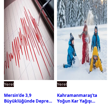
Yerel
Yerel
Mersin’de 3,9
Kahramanmaraş’ta
Büyüklüğünde Deprem
Yoğun Kar Yağışı
Oldu
Nedeniyle Okullar Yarın