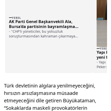
YEREL
AK Parti Genel Başkanvekili Ala,
Bursa’da partisinin bayramlaşma
programında konuştu: haberi
- "CHP'li yöneticiler, bu yolsuzluk
soruşturmasından kahraman çıkarmaya
çalışıyor. Böyle yolsuzluktan kahraman çıkmaz,
demokrasi mücadelesinden çıkar. Sen onu 28
YEREL
Şubat'ta görecektin"- "Türkiye'nin itibarı, her
Yapı Kr
şeyden daha önemlidir. Türkiye'nin itibarını
yeni fo
zedeleyecek dışarıdan yardım çığlıkları,
- Yapı K
Türkiye'nin hak etmediği, reddettiğimiz bir
Peker:- "
siyasal tutumdur. Bu, kabul edilemez. Onun
portföy
için herkesin aklını başına alması lazım"
yenilikç
da ileri
Türk devletinin algılara yenilmeyeceğini,
hırsızın arsızlaşmasına müsaade
etmeyeceğini dile getiren Büyükataman,
“Sokaklarda maskeli provokatörlerin