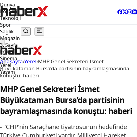
Dünya
Politika
Teknoloji
Spor
Sağlık
Magazin
3. Sayfa
Eğitim
Sinema
Anasayfa
›
Yerel
›
MHP Genel Sekreteri İsmet
Yerel
Büyükataman Bursa’da partisinin bayramlaşmasında
Yaşam
konuştu: haberi
MHP Genel Sekreteri İsmet
Büyükataman Bursa’da partisinin
bayramlaşmasında konuştu: haberi
- "CHP'nin Saraçhane tiyatrosunun hedefinde
Türkiye Cumhuriyeti vardır. Milliyetçi Hareket