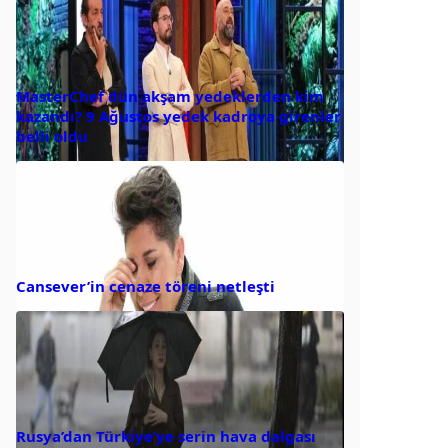
MasterChef dün akşam yedeklerden kim
kazandı? 9 Ağustos yedek kadroya girenler
belli oldu
Cansever’in cenaze töreni netleşti
Rusya’dan Türkiye’ye serin hava dalgası