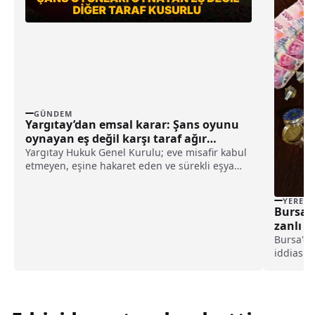
GÜNDEM
Yargıtay’dan emsal karar: Şans oyunu
oynayan eş değil karşı taraf ağır
kusurlu sayıldı
Yargıtay Hukuk Genel Kurulu; eve misafir kabul
etmeyen, eşine hakaret eden ve sürekli eşya
değiştirerek masraf çıkaran kadını ağır kusurlu
sayarak, kadının eşine tazminat ödemesine
YEREL
karar verdi.
Bursa’d
zanlı t
Bursa'da
iddiasıyl
tutukla
Emek Pol
ekipleri
çalışma 