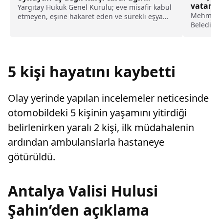
vatand
kusurlu sayıldı
Yargıtay Hukuk Genel Kurulu; eve misafir kabul
Mehmet 
etmeyen, eşine hakaret eden ve sürekli eşya
Belediye
değiştirerek masraf çıkaran kadını ağır kusurlu
Müdürlü
sayarak, kadının eşine tazminat ödemesine
karar verdi.
5 kişi hayatını kaybetti
Olay yerinde yapılan incelemeler neticesinde
otomobildeki 5 kişinin yaşamını yitirdiği
belirlenirken yaralı 2 kişi, ilk müdahalenin
ardından ambulanslarla hastaneye
götürüldü.
Antalya Valisi Hulusi
Şahin’den açıklama