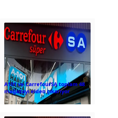
A101 ve CarrefourSA toplam 48
mağazayı elden çıkarıyor