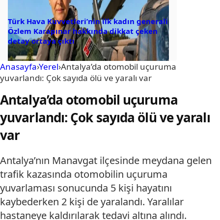
Türk Hava Kuvvetleri’nin ilk kadın generali
Özlem Karapınar hakkında dikkat çeken
detay ortaya çıktı
Anasayfa
›
Yerel
›
Antalya’da otomobil uçuruma
yuvarlandı: Çok sayıda ölü ve yaralı var
Antalya’da otomobil uçuruma
yuvarlandı: Çok sayıda ölü ve yaralı
var
Antalya’nın Manavgat ilçesinde meydana gelen
trafik kazasında otomobilin uçuruma
yuvarlaması sonucunda 5 kişi hayatını
kaybederken 2 kişi de yaralandı. Yaralılar
hastaneye kaldırılarak tedavi altına alındı.