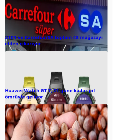
A101 ve CarrefourSA toplam 48 mağazayı
elden çıkarıyor
Huawei Watch GT 7, 21 güne kadar pil
ömrüyle geliyor