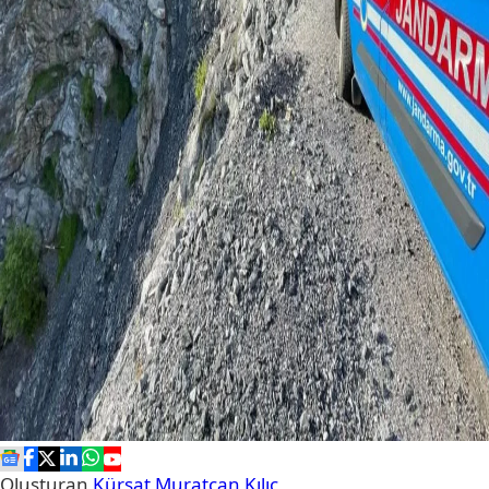
Oluşturan
Kürşat Muratcan Kılıç