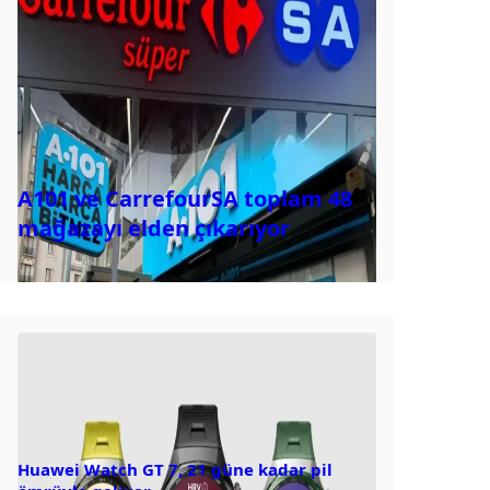
A101 ve CarrefourSA toplam 48
mağazayı elden çıkarıyor
Huawei Watch GT 7, 21 güne kadar pil