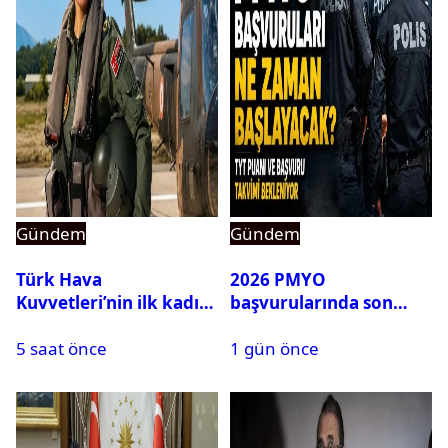
Gündem
Gündem
Türk Hava
2026 PMYO
Kuvvetleri’nin ilk kadın
başvurularında son
generali Özlem
durum ne?
5 saat önce
1 gün önce
Karapınar hakkında
dikkat çeken detay
ortaya çıktı