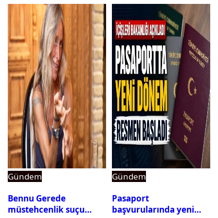
Gündem
Gündem
Bennu Gerede
Pasaport
müstehcenlik suçu
başvurularında yeni