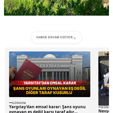
HABER DEVAM EDIYOR
GÜNDEM
Yargıtay’dan emsal karar: Şans oyunu
GÜNDE
Nevşeh
oynayan eş değil karşı taraf ağır