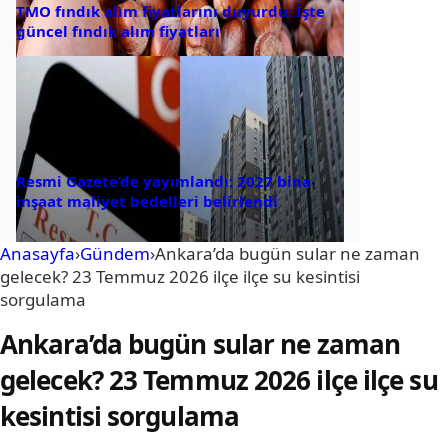
TMO fındık alım fiyatlarını duyurdu: İşte
güncel fındık alım fiyatları
Resmi Gazete’de yayımlandı: 2027 bina
inşaat maliyet bedelleri belirlendi
Anasayfa
›
Gündem
›
Ankara’da bugün sular ne zaman
gelecek? 23 Temmuz 2026 ilçe ilçe su kesintisi
sorgulama
Ankara’da bugün sular ne zaman
gelecek? 23 Temmuz 2026 ilçe ilçe su
kesintisi sorgulama