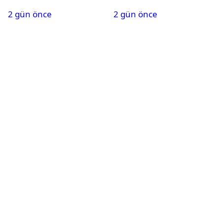
kapsamında gözaltına
dönem başladı
2 gün önce
2 gün önce
alındı