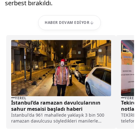
serbest bırakıldı.
HABER DEVAM EDIYOR
YEREL
YEREL
İstanbul’da ramazan davulcularının
Tekirda
sahur mesaisi başladı haberi
notlar
aksesua
İstanbul'da 961 mahallede yaklaşık 3 bin 500
TEKİRDAĞ
ramazan davulcusu söyledikleri manilerle
telefonu
vatandaşları sahura kaldırdı.Ramazan ayının ilk
karnesin
sahuruna vatandaşları kaldırmak için ellerinde
bakmaksı
tokmakları, dillerinde manileriyle mahalle
alışveri