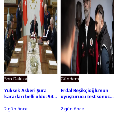
Son Dakika
Gündem
Yüksek Askeri Şura
Erdal Beşikçioğlu’nun
kararları belli oldu: 94
uyuşturucu test sonucu
isim terfi etti
belli oldu
2 gün önce
2 gün önce