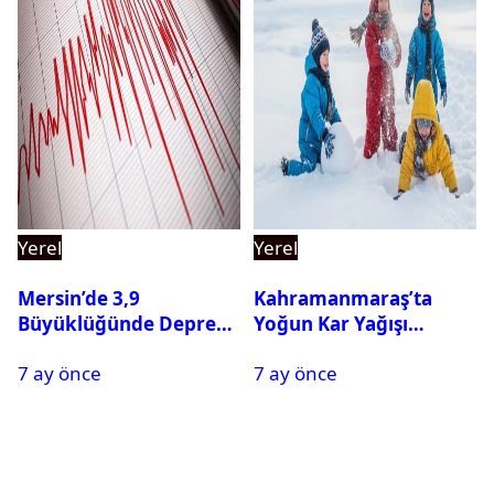
Yerel
Yerel
Mersin’de 3,9
Kahramanmaraş’ta
Büyüklüğünde Deprem
Yoğun Kar Yağışı
Oldu
Nedeniyle Okullar Yarın
7 ay önce
7 ay önce
Tatil