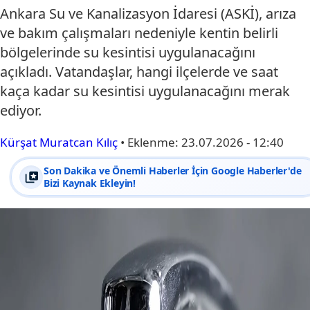
Ankara Su ve Kanalizasyon İdaresi (ASKİ), arıza
ve bakım çalışmaları nedeniyle kentin belirli
bölgelerinde su kesintisi uygulanacağını
açıkladı. Vatandaşlar, hangi ilçelerde ve saat
kaça kadar su kesintisi uygulanacağını merak
ediyor.
Kürşat Muratcan Kılıç
•
Eklenme:
23.07.2026 - 12:40
Son Dakika ve Önemli Haberler İçin Google Haberler'de
Bizi Kaynak Ekleyin!