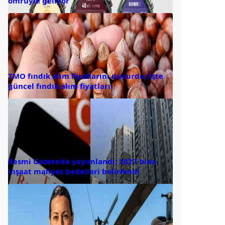
ömrüyle geliyor
TMO fındık alım fiyatlarını duyurdu: İşte
güncel fındık alım fiyatları
Resmi Gazete’de yayımlandı: 2027 bina
inşaat maliyet bedelleri belirlendi