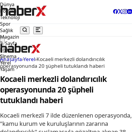
Dünya
Politika
Teknoloji
Spor
Sağlık
Magazin
3. Sayfa
Eğitim
Sinema
Anasayfa
›
Yerel
›
Kocaeli merkezli dolandırıcılık
Yerel
operasyonunda 20 şüpheli tutuklandı haberi
Yaşam
Kocaeli merkezli dolandırıcılık
operasyonunda 20 şüpheli
tutuklandı haberi
Kocaeli merkezli 7 ilde düzenlenen operasyonda,
"kamu kurum ve kuruluşlarının zararına
dolandırıcılık" suçlamasıyla gözaltına alınan 38