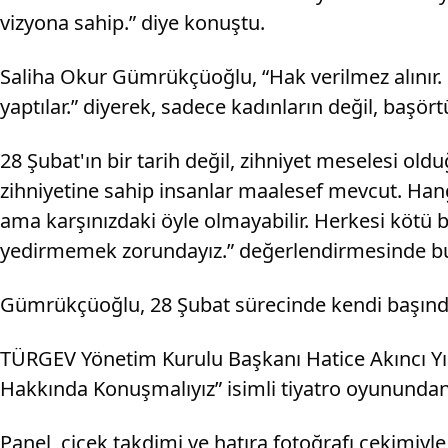
vizyona sahip.” diye konuştu.
Saliha Okur Gümrükçüoğlu, “Hak verilmez alınır.
yaptılar.” diyerek, sadece kadınların değil, başör
28 Şubat'ın bir tarih değil, zihniyet meselesi 
zihniyetine sahip insanlar maalesef mevcut. Hangi h
ama karşınızdaki öyle olmayabilir. Herkesi kötü 
yedirmemek zorundayız.” değerlendirmesinde b
Gümrükçüoğlu, 28 Şubat sürecinde kendi başından
TÜRGEV Yönetim Kurulu Başkanı Hatice Akıncı Yıl
Hakkında Konuşmalıyız” isimli tiyatro oyunundan
Panel, çiçek takdimi ve hatıra fotoğrafı çekimiyle