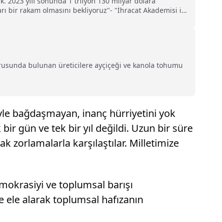
ak. 2023 yılı sonunda 1 trilyon 130 milyar dolara
arı bir rakam olmasını bekliyoruz"- "İhracat Akademisi ile
 uzmanlarının aktif olarak sunum yapıp, ders verecekleri,
urusunda bulunan üreticilere ayçiçeği ve kanola tohumu
yle bağdaşmayan, inanç hürriyetini yok
ir gün ve tek bir yıl değildi. Uzun bir süre
zorlamalarla karşılaştılar. Milletimize
emokrasiyi ve toplumsal barışı
e ele alarak toplumsal hafızanın