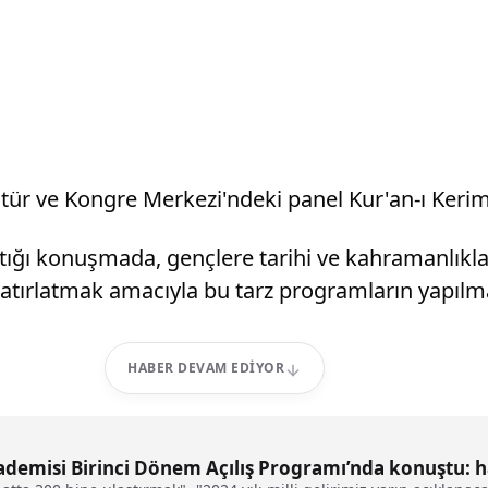
tür ve Kongre Merkezi'ndeki panel Kur'an-ı Kerim t
aptığı konuşmada, gençlere tarihi ve kahramanlıkla
tırlatmak amacıyla bu tarz programların yapılması
HABER DEVAM EDIYOR
kademisi Birinci Dönem Açılış Programı’nda konuştu: 