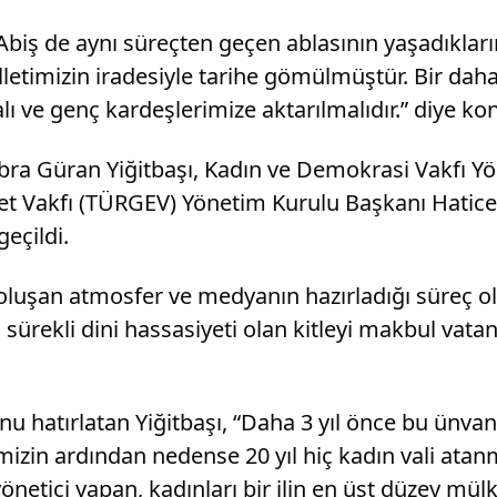
biş de aynı süreçten geçen ablasının yaşadıkların
timizin iradesiyle tarihe gömülmüştür. Bir daha
 ve genç kardeşlerimize aktarılmalıdır.” diye ko
bra Güran Yiğitbaşı, Kadın ve Demokrasi Vakfı Y
et Vakfı (TÜRGEV) Yönetim Kurulu Başkanı Hatic
eçildi.
nde oluşan atmosfer ve medyanın hazırladığı süreç 
rekli dini hassasiyeti olan kitleyi makbul vat
unu hatırlatan Yiğitbaşı, “Daha 3 yıl önce bu ünvan
izin ardından nedense 20 yıl hiç kadın vali at
netici yapan, kadınları bir ilin en üst düzey mülk