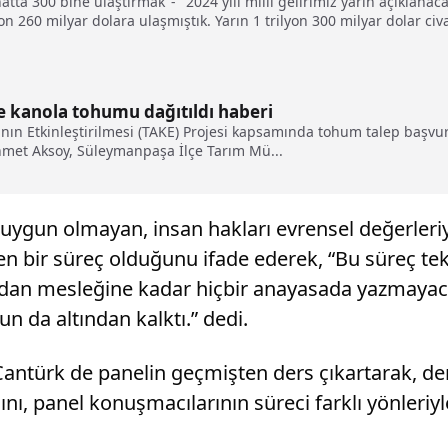
atta 300 bine ulaştırmak"- "2024 yılı milli gelirimiz yarın açıklanac
on 260 milyar dolara ulaşmıştık. Yarın 1 trilyon 300 milyar dolar civ
ri, akademisyen hocaları, ihracatçı ailesinin temsilcileri ve ticaret
leştiren çok güzel bir program hazırladık"
ve kanola tohumu dağıtıldı haberi
mının Etkinleştirilmesi (TAKE) Projesi kapsamında tohum talep başv
met Aksoy, Süleymanpaşa İlçe Tarım Mü...
uygun olmayan, insan hakları evrensel değerleri
en bir süreç olduğunu ifade ederek, “Bu süreç tek b
an mesleğine kadar hiçbir anayasada yazmayacak 
n da altından kalktı.” dedi.
 Cantürk de panelin geçmişten ders çıkartarak, d
ı, panel konuşmacılarının süreci farklı yönleriyl
.