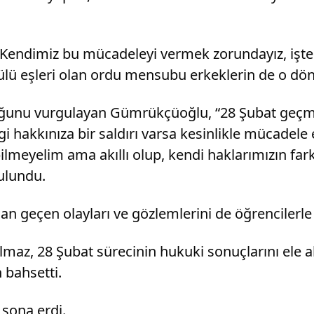
 Kendimiz bu mücadeleyi vermek zorundayız, işte
tülü eşleri olan ordu mensubu erkeklerin de o dönem
olduğunu vurgulayan Gümrükçüoğlu, “28 Şubat geç
akkınıza bir saldırı varsa kesinlikle mücadele edec
bilmeyelim ama akıllı olup, kendi haklarımızın fa
ulundu.
 geçen olayları ve gözlemlerini de öğrencilerle 
maz, 28 Şubat sürecinin hukuki sonuçlarını ele a
 bahsetti.
 sona erdi.