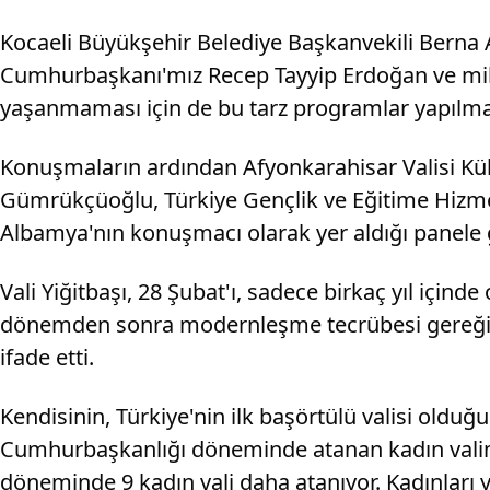
Kocaeli Büyükşehir Belediye Başkanvekili Berna A
Cumhurbaşkanı'mız Recep Tayyip Erdoğan ve mille
yaşanmaması için de bu tarz programlar yapılmalı
Konuşmaların ardından Afyonkarahisar Valisi Kü
Gümrükçüoğlu, Türkiye Gençlik ve Eğitime Hizm
Albamya'nın konuşmacı olarak yer aldığı panele g
Vali Yiğitbaşı, 28 Şubat'ı, sadece birkaç yıl içi
dönemden sonra modernleşme tecrübesi gereği sü
ifade etti.
Kendisinin, Türkiye'nin ilk başörtülü valisi olduğ
Cumhurbaşkanlığı döneminde atanan kadın valim
döneminde 9 kadın vali daha atanıyor. Kadınları yö