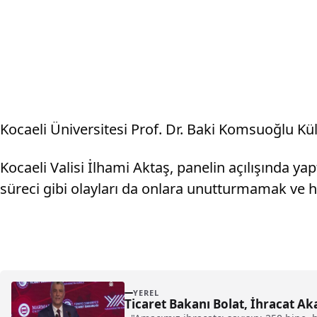
Kocaeli Üniversitesi Prof. Dr. Baki Komsuoğlu Kül
Kocaeli Valisi İlhami Aktaş, panelin açılışında y
süreci gibi olayları da onlara unutturmamak ve ha
YEREL
Ticaret Bakanı Bolat, İhracat A