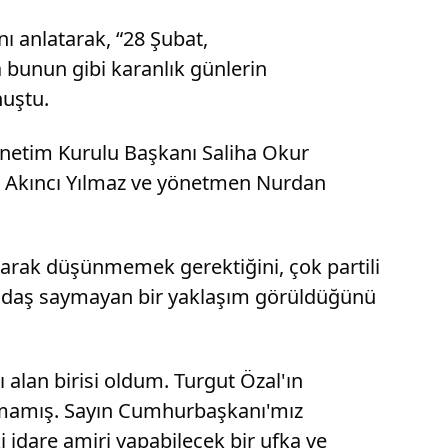
ı anlatarak, “28 Şubat,
 bunun gibi karanlık günlerin
nuştu.
önetim Kurulu Başkanı Saliha Okur
e Akıncı Yılmaz ve yönetmen Nurdan
olarak düşünmemek gerektiğini, çok partili
andaş saymayan bir yaklaşım görüldüğünü
ı alan birisi oldum. Turgut Özal'ın
anmamış. Sayın Cumhurbaşkanı'mız
i idare amiri yapabilecek bir ufka ve