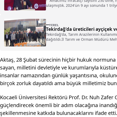
- "Amacımız ihracatçı sayısını 250 bine, h
ulaşmıştık. 2024'ün 9 ayı sonunda 1 trily
Ticaret Bakanlığının üst düzey yöneticile
interaktif tecrübe, teoriyi ve pratiği bir
YEREL
Tekirdağ’da üreticileri ayçiçek 
Tekirdağ'da, Tarım Arazilerinin Kullanı
dağıtıldı.İl Tarım ve Orman Müdürü Meh
Aktaş, 28 Şubat sürecinin hiçbir hukuk normuna 
sayan, milletini devletiyle ve kurumlarıyla küstür
insanlar namazından günlük yaşantısına, okulund
birçok zorluk dayatıldı ama büyük milletimiz bunu
Kocaeli Üniversitesi Rektörü Prof. Dr. Nuh Zafer
güçlendirecek önemli bir adım olacağına inandığın
şekillenmesine katkıda bulunacaklarını ifade etti