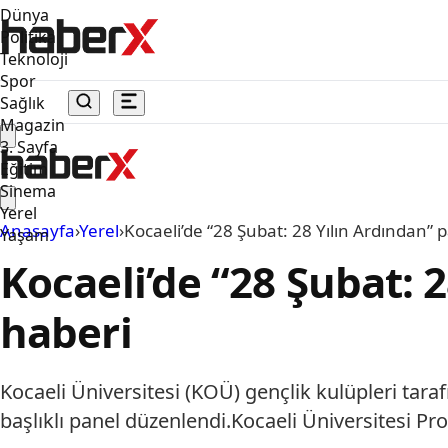
Dünya
Politika
Teknoloji
Spor
Sağlık
Magazin
3. Sayfa
Eğitim
Sinema
Yerel
Anasayfa
›
Yerel
›
Kocaeli’de “28 Şubat: 28 Yılın Ardından” 
Yaşam
Kocaeli’de “28 Şubat: 
haberi
Kocaeli Üniversitesi (KOÜ) gençlik kulüpleri taraf
başlıklı panel düzenlendi.Kocaeli Üniversitesi P