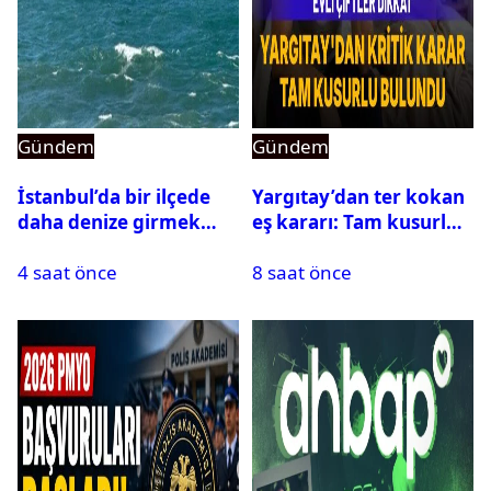
Gündem
Gündem
İstanbul’da bir ilçede
Yargıtay’dan ter kokan
daha denize girmek
eş kararı: Tam kusurlu
yasaklandı
bulundu
4 saat önce
8 saat önce