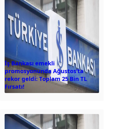
İş Bankası emekli
promosyonunda Ağustos’ta
rekor geldi: Toplam 25 Bin TL
Fırsatı!