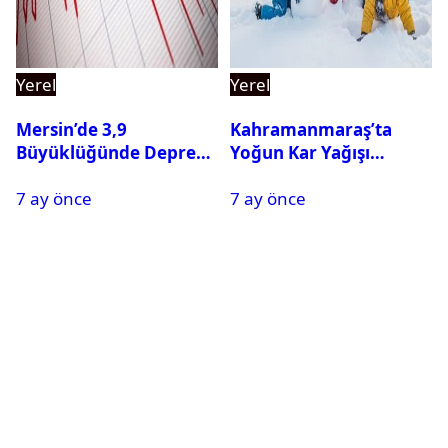
Yerel
Yerel
Mersin’de 3,9
Kahramanmaraş’ta
Büyüklüğünde Deprem
Yoğun Kar Yağışı
Oldu
Nedeniyle Okullar Yarın
7 ay önce
7 ay önce
Tatil