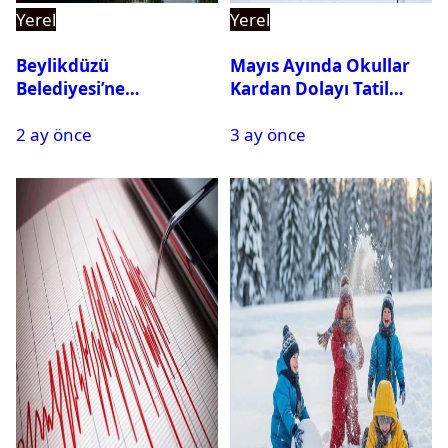
Yerel
Yerel
Beylikdüzü
Mayıs Ayında Okullar
Belediyesi’ne
Kardan Dolayı Tatil
Operasyon: 27 Kişi
Edildi
2 ay önce
3 ay önce
Gözaltına Alındı