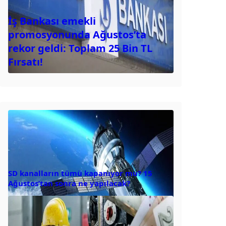
İş Bankası emekli
promosyonunda Ağustos’ta
rekor geldi: Toplam 25 Bin TL
Fırsatı!
SD kanalların tümü kapanıyor mu? 15
Ağustos’tan sonra ne yapılacak?