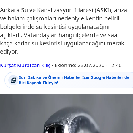
Ankara Su ve Kanalizasyon İdaresi (ASKİ), arıza
ve bakım çalışmaları nedeniyle kentin belirli
bölgelerinde su kesintisi uygulanacağını
açıkladı. Vatandaşlar, hangi ilçelerde ve saat
kaça kadar su kesintisi uygulanacağını merak
ediyor.
Kürşat Muratcan Kılıç
•
Eklenme:
23.07.2026 - 12:40
Son Dakika ve Önemli Haberler İçin Google Haberler'de
Bizi Kaynak Ekleyin!