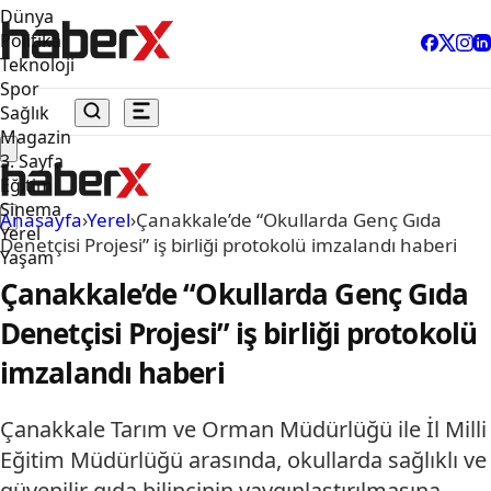
Dünya
Politika
Teknoloji
Spor
Sağlık
Magazin
3. Sayfa
Eğitim
Sinema
Anasayfa
›
Yerel
›
Çanakkale’de “Okullarda Genç Gıda
Yerel
Denetçisi Projesi” iş birliği protokolü imzalandı haberi
Yaşam
Çanakkale’de “Okullarda Genç Gıda
Denetçisi Projesi” iş birliği protokolü
imzalandı haberi
Çanakkale Tarım ve Orman Müdürlüğü ile İl Milli
Eğitim Müdürlüğü arasında, okullarda sağlıklı ve
güvenilir gıda bilincinin yaygınlaştırılmasına