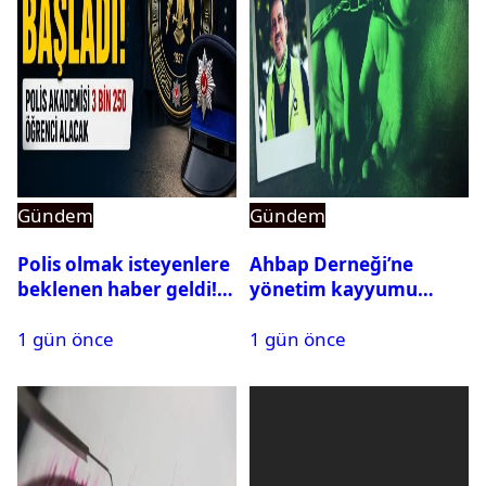
Gündem
Gündem
Polis olmak isteyenlere
Ahbap Derneği’ne
beklenen haber geldi!
yönetim kayyumu
PMYO başvuruları açıldı
atandı: Kapatma davası
1 gün önce
1 gün önce
açıldı