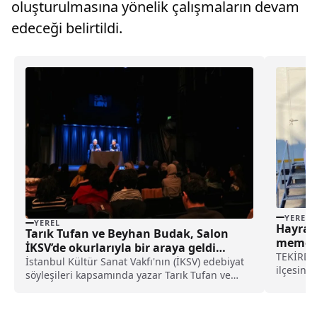
oluşturulmasına yönelik çalışmaların devam
edeceği belirtildi.
YEREL
YEREL
Hayrabo
Tarık Tufan ve Beyhan Budak, Salon
meme k
İKSV’de okurlarıyla bir araya geldi
TEKİRDAĞ
haberi
İstanbul Kültür Sanat Vakfı'nın (İKSV) edebiyat
ilçesind
söyleşileri kapsamında yazar Tarık Tufan ve
kanseri 
psikolog, yazar Beyhan Budak okurlarla
Müdürü D
buluştu.Doğan Kitap iş birliğiyle gerçekleşen
kanserde
etkinlikte, Tufan'ın yeni kitabı "Gece Açan