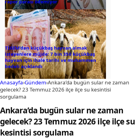
rapor parası ödemiyor
TİGEM’den küçükbaş hayvan almak
isteyenlere müjde: 7 bin 350 küçükbaş
hayvan için ihale tarihi ve muhammen
bedeli açıklandı
Anasayfa
›
Gündem
›
Ankara’da bugün sular ne zaman
gelecek? 23 Temmuz 2026 ilçe ilçe su kesintisi
sorgulama
Ankara’da bugün sular ne zaman
gelecek? 23 Temmuz 2026 ilçe ilçe su
kesintisi sorgulama