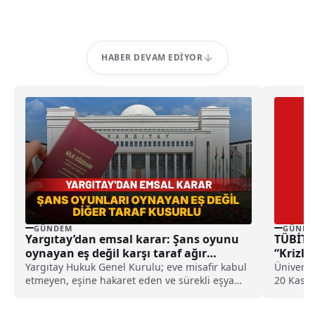
HABER DEVAM EDIYOR
GÜNDEM
GÜNDE
Yargıtay’dan emsal karar: Şans oyunu
TÜBİTA
oynayan eş değil karşı taraf ağır
“Krizl
kusurlu sayıldı
Yargıtay Hukuk Genel Kurulu; eve misafir kabul
Üniversi
etmeyen, eşine hakaret eden ve sürekli eşya
20 Kası
değiştirerek masraf çıkaran kadını ağır kusurlu
yaklaşılı
sayarak, kadının eşine tazminat ödemesine