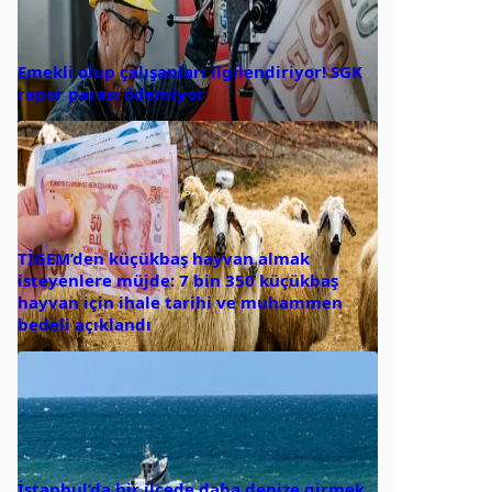
Emekli olup çalışanları ilgilendiriyor! SGK
rapor parası ödemiyor
TİGEM’den küçükbaş hayvan almak
isteyenlere müjde: 7 bin 350 küçükbaş
hayvan için ihale tarihi ve muhammen
bedeli açıklandı
İstanbul’da bir ilçede daha denize girmek