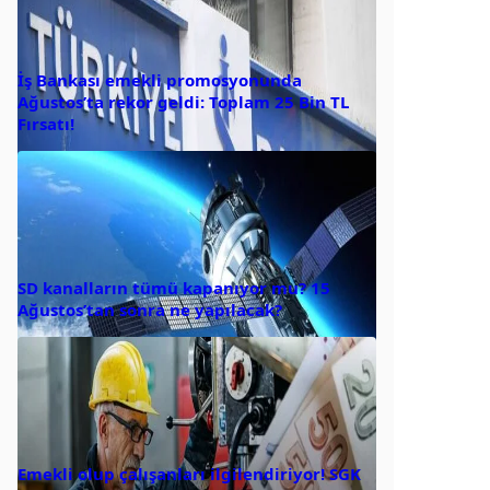
İş Bankası emekli promosyonunda
Ağustos’ta rekor geldi: Toplam 25 Bin TL
Fırsatı!
SD kanalların tümü kapanıyor mu? 15
Ağustos’tan sonra ne yapılacak?
Emekli olup çalışanları ilgilendiriyor! SGK