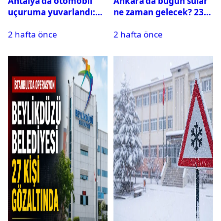
Antalya’da otomobil
Ankara’da bugün sular
uçuruma yuvarlandı:
ne zaman gelecek? 23
Çok sayıda ölü ve yaralı
Temmuz 2026 ilçe ilçe
2 hafta önce
2 hafta önce
var
su kesintisi sorgulama