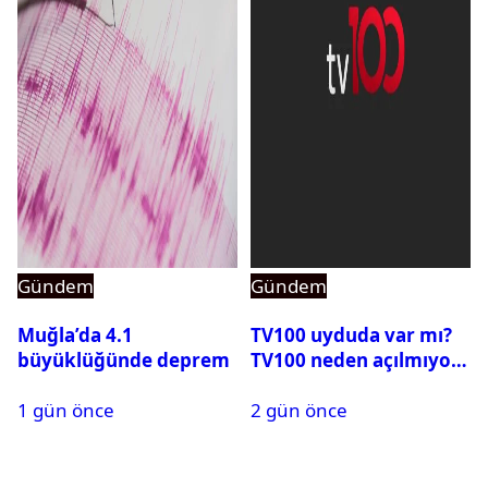
Gündem
Gündem
Muğla’da 4.1
TV100 uyduda var mı?
büyüklüğünde deprem
TV100 neden açılmıyor?
1 gün önce
2 gün önce