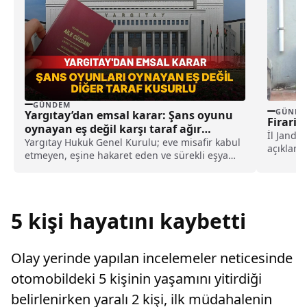
GÜNDEM
GÜNDE
Yargıtay’dan emsal karar: Şans oyunu
Firari
oynayan eş değil karşı taraf ağır
İl Janda
kusurlu sayıldı
Yargıtay Hukuk Genel Kurulu; eve misafir kabul
açıklam
etmeyen, eşine hakaret eden ve sürekli eşya
P.K'nin 
değiştirerek masraf çıkaran kadını ağır kusurlu
sayarak, kadının eşine tazminat ödemesine
karar verdi.
5 kişi hayatını kaybetti
Olay yerinde yapılan incelemeler neticesinde
otomobildeki 5 kişinin yaşamını yitirdiği
belirlenirken yaralı 2 kişi, ilk müdahalenin