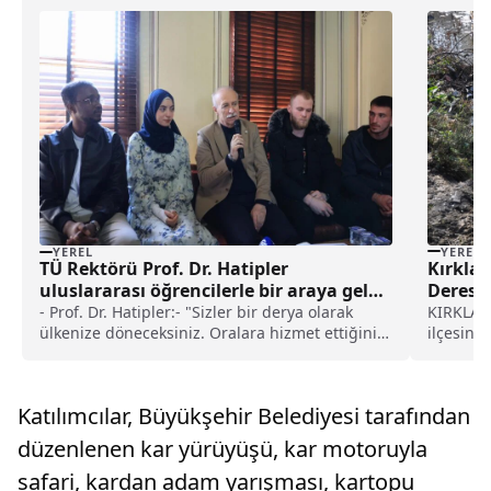
YEREL
YEREL
Kırklar
TÜ Rektörü Prof. Dr. Hatipler
Deresi’
uluslararası öğrencilerle bir araya geldi
haberi
KIRKLARE
- Prof. Dr. Hatipler:- "Sizler bir derya olarak
ilçesinde
ülkenize döneceksiniz. Oralara hizmet ettiğiniz
değişti.
zaman insanlar sizler için 'iyi ki Türkiye'de
kahveren
okudun iyi ki YTB ile irtibatta bulundun'
yayılmay
diyecekler"
Katılımcılar, Büyükşehir Belediyesi tarafından
ise köpük
düzenlenen kar yürüyüşü, kar motoruyla
safari, kardan adam yarışması, kartopu