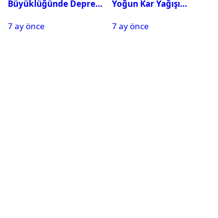
Büyüklüğünde Deprem
Yoğun Kar Yağışı
Oldu
Nedeniyle Okullar Yarın
7 ay önce
7 ay önce
Tatil