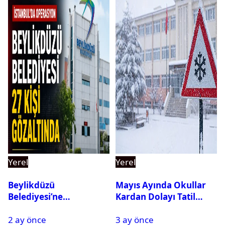
Yerel
Yerel
Beylikdüzü
Mayıs Ayında Okullar
Belediyesi’ne
Kardan Dolayı Tatil
Operasyon: 27 Kişi
Edildi
2 ay önce
3 ay önce
Gözaltına Alındı