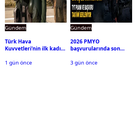
Gündem
Gündem
Türk Hava
2026 PMYO
Kuvvetleri’nin ilk kadın
başvurularında son
generali Özlem
durum ne?
1 gün önce
3 gün önce
Karapınar hakkında
dikkat çeken detay
ortaya çıktı