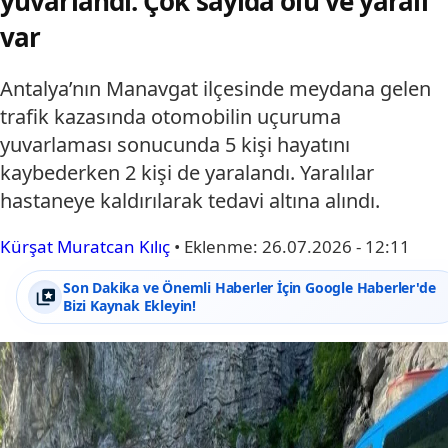
yuvarlandı: Çok sayıda ölü ve yaralı
var
Antalya’nın Manavgat ilçesinde meydana gelen
trafik kazasında otomobilin uçuruma
yuvarlaması sonucunda 5 kişi hayatını
kaybederken 2 kişi de yaralandı. Yaralılar
hastaneye kaldırılarak tedavi altına alındı.
Kürşat Muratcan Kılıç
•
Eklenme:
26.07.2026 - 12:11
Son Dakika ve Önemli Haberler İçin Google Haberler'de
Bizi Kaynak Ekleyin!