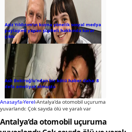
Aziz Yıldırım’ın kızına yönelik sosyal medya
paylaşımı yapan şüpheli hakkında karar
çıktı
Aslı Bekiroğlu’ndan bir kötü haber daha: 8
defa ameliyat olmuştu
Anasayfa
›
Yerel
›
Antalya’da otomobil uçuruma
yuvarlandı: Çok sayıda ölü ve yaralı var
Antalya’da otomobil uçuruma