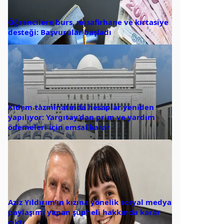
Öğrencilere burs, misafirhane ve kırtasiye
desteği: Başvurular başladı
Kıdem tazminatında hesaplar yeniden
yapılıyor: Yargıtay’dan prim ve yardım
ödemeleri için emsal karar
Aziz Yıldırım’ın kızına yönelik sosyal medya
paylaşımı yapan şüpheli hakkında karar
çıktı