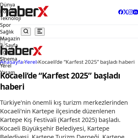
Dünya
Politika
Teknoloji
Spor
Sağlık
Magazin
3. Sayfa
Eğitim
Sinema
Anasayfa
›
Yerel
›
Kocaeli’de “Karfest 2025” başladı haberi
Yerel
Yaşam
Kocaeli’de “Karfest 2025” başladı
haberi
Türkiye'nin önemli kış turizm merkezlerinden
Kocaeli'nin Kartepe ilçesinde düzenlenen
Kartepe Kış Festivali (Karfest 2025) başladı.
Kocaeli Büyükşehir Belediyesi, Kartepe
Belediyesi, Kartepe Turizm Derneği, Kartepe