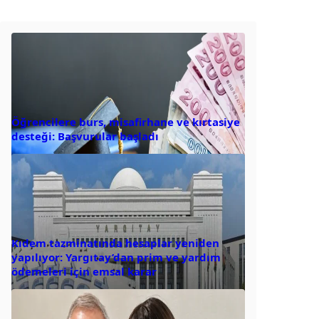
Öğrencilere burs, misafirhane ve kırtasiye
desteği: Başvurular başladı
Kıdem tazminatında hesaplar yeniden
yapılıyor: Yargıtay’dan prim ve yardım
ödemeleri için emsal karar