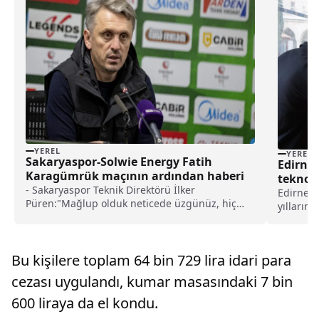
YEREL
YEREL
Sakaryaspor-Solwie Energy Fatih
Edirne’
Karagümrük maçının ardından haberi
teknolo
- ⁠Sakaryaspor Teknik Direktörü İlker
Edirne'd
Püren:"Mağlup olduk neticede üzgünüz, hiç
yıllarına
beklemediğimiz bir mağlubiyeti aldık ama
gösteren
buradan da büyük dersler çıkarıp bunların
Selimiye
telafisine gideceğiz"- Solwie Energy Fatih
Eserleri 
Karagümrük Teknik Direktörü Orhan Ak:"Nasıl
Bu kişilere toplam 64 bin 729 lira idari para
başladığınız değil nasıl bitirdiğiniz önemli.
cezası uygulandı, kumar masasındaki 7 bin
Çünkü oyunun kaderini başladığınız oyuncular
değil, sonradan giren oyuncular belirliyor"
600 liraya da el kondu.