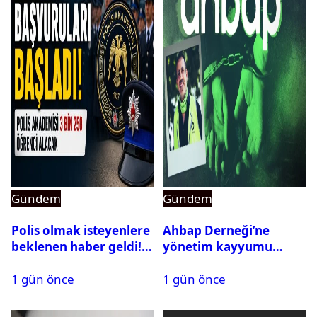
Gündem
Gündem
Polis olmak isteyenlere
Ahbap Derneği’ne
beklenen haber geldi!
yönetim kayyumu
PMYO başvuruları açıldı
atandı: Kapatma davası
1 gün önce
1 gün önce
açıldı