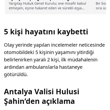
kusurlu sayıldı
Yargıtay Hukuk Genel Kurulu; eve misafir kabul
Bir bozu
etmeyen, eşine hakaret eden ve sürekli eşya
sıra üze
değiştirerek masraf çıkaran kadını ağır kusurlu
öğrencil
sayarak, kadının eşine tazminat ödemesine
karar verdi.
5 kişi hayatını kaybetti
Olay yerinde yapılan incelemeler neticesinde
otomobildeki 5 kişinin yaşamını yitirdiği
belirlenirken yaralı 2 kişi, ilk müdahalenin
ardından ambulanslarla hastaneye
götürüldü.
Antalya Valisi Hulusi
Şahin’den açıklama