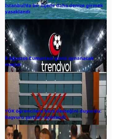
İstanbul’da bir ilçede daha denize girmek
yasaklandı
8 Ağustos Cumartesi günü oynanacak
maçlar
YÖK öğrencilere burs desteğini duyurdu:
Başvuru şartları açıklandı