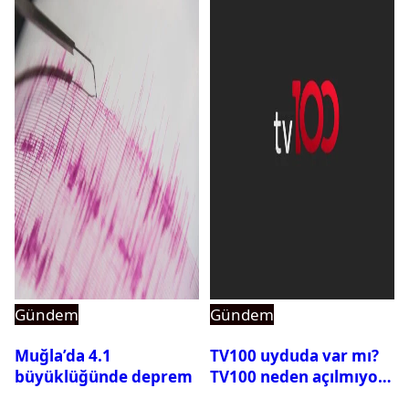
Gündem
Gündem
Muğla’da 4.1
TV100 uyduda var mı?
büyüklüğünde deprem
TV100 neden açılmıyor?