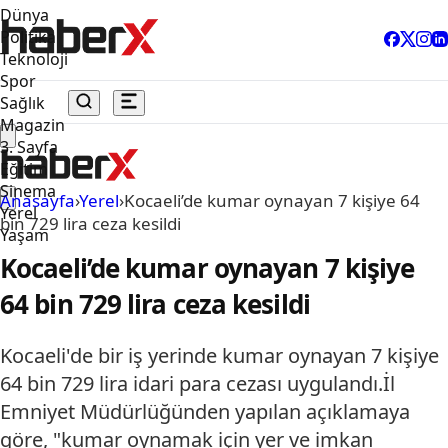
Dünya
Politika
Teknoloji
Spor
Sağlık
Magazin
3. Sayfa
Eğitim
Sinema
Anasayfa
›
Yerel
›
Kocaeli’de kumar oynayan 7 kişiye 64
Yerel
bin 729 lira ceza kesildi
Yaşam
Kocaeli’de kumar oynayan 7 kişiye
64 bin 729 lira ceza kesildi
Kocaeli'de bir iş yerinde kumar oynayan 7 kişiye
64 bin 729 lira idari para cezası uygulandı.İl
Emniyet Müdürlüğünden yapılan açıklamaya
göre, "kumar oynamak için yer ve imkan