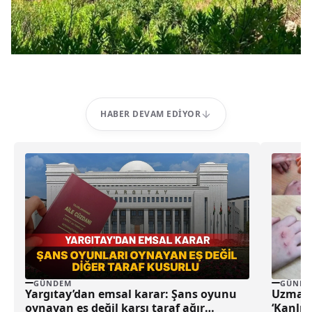
HABER DEVAM EDIYOR
GÜNDEM
GÜNDE
Yargıtay’dan emsal karar: Şans oyunu
Uzmanla
oynayan eş değil karşı taraf ağır
‘Kanlı