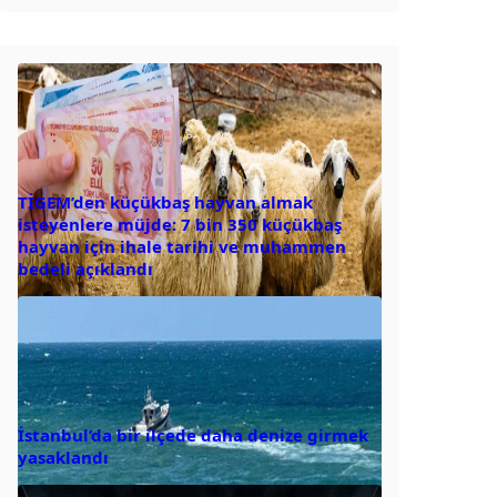
TİGEM’den küçükbaş hayvan almak
isteyenlere müjde: 7 bin 350 küçükbaş
hayvan için ihale tarihi ve muhammen
bedeli açıklandı
İstanbul’da bir ilçede daha denize girmek
yasaklandı