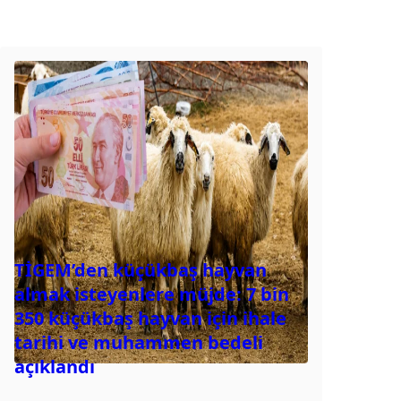
TİGEM’den küçükbaş hayvan
almak isteyenlere müjde: 7 bin
350 küçükbaş hayvan için ihale
tarihi ve muhammen bedeli
açıklandı