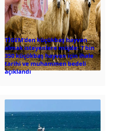
TİGEM’den küçükbaş hayvan
almak isteyenlere müjde: 7 bin
350 küçükbaş hayvan için ihale
tarihi ve muhammen bedeli
açıklandı