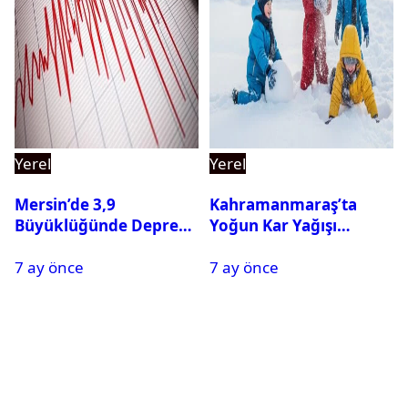
Yerel
Yerel
Mersin’de 3,9
Kahramanmaraş’ta
Büyüklüğünde Deprem
Yoğun Kar Yağışı
Oldu
Nedeniyle Okullar Yarın
7 ay önce
7 ay önce
Tatil