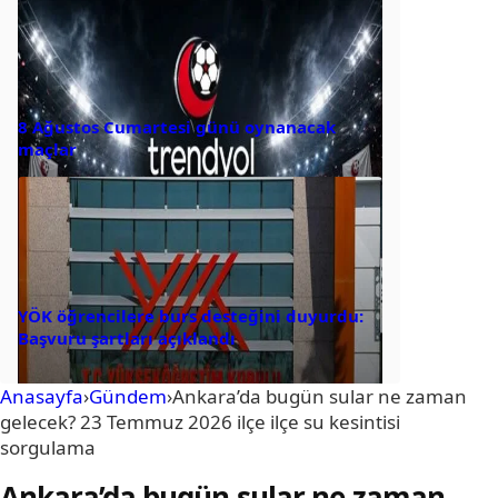
8 Ağustos Cumartesi günü oynanacak
maçlar
YÖK öğrencilere burs desteğini duyurdu:
Başvuru şartları açıklandı
Anasayfa
›
Gündem
›
Ankara’da bugün sular ne zaman
gelecek? 23 Temmuz 2026 ilçe ilçe su kesintisi
sorgulama
Ankara’da bugün sular ne zaman