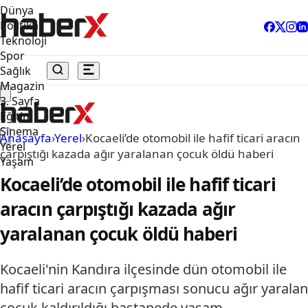
Dünya
Politika
Teknoloji
Spor
Sağlık
Magazin
3. Sayfa
Eğitim
Sinema
Anasayfa
›
Yerel
›
Kocaeli’de otomobil ile hafif ticari aracın
Yerel
çarpıştığı kazada ağır yaralanan çocuk öldü haberi
Yaşam
Kocaeli’de otomobil ile hafif ticari
aracın çarpıştığı kazada ağır
yaralanan çocuk öldü haberi
Kocaeli'nin Kandıra ilçesinde dün otomobil ile
hafif ticari aracın çarpışması sonucu ağır yaralan
çocuk kaldırıldığı hastanede yaşam