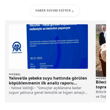
HABER DEVAM EDIYOR
YEREL
Yalova’da şebeke suyu hattında görülen
YEREL
Bilecik
köpüklenmenin ilk analiz raporu
toprak
açıklandı haberi
- Yalova Valiliği:- "Sonuçlar açıklanana kadar
Bilecik 
suyun yalnızca genel temizlik ve hijyen amaçlı
ve Doğa 
kullanılması önerilmekte olup, içme suyu olarak
"Geleceğ
tüketilmemesi, gıda hazırlığında
kapsamın
kullanılmaması ve ağız hijyeni için tercih