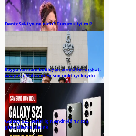
Deniz Seki’ye ne oldu? Durumu iyi mi?
Seyyanen zam bekleyen emekliler dikkat:
Anayasa Mahkemesi son noktayı koydu
Galaxy S23 serisi için Android 17 son
güncelleme olacak