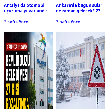
Antalya’da otomobil
Ankara’da bugün sular
uçuruma yuvarlandı:
ne zaman gelecek? 23
Çok sayıda ölü ve yaralı
Temmuz 2026 ilçe ilçe
2 hafta önce
3 hafta önce
var
su kesintisi sorgulama