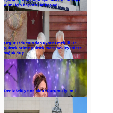
alımı için başvurular başladı
Özgür Erdursun’dan uyarı: Emeklilikte
yüksek prime yüksek maaş bekleyenlere
soğuk duş!
Deniz Seki’ye ne oldu? Durumu iyi mi?