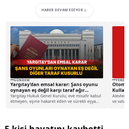
HABER DEVAM EDIYOR
GÜNDEM
YEREL
Yargıtay’dan emsal karar: Şans oyunu
Otomob
oynayan eş değil karşı taraf ağır
Kullanı
kusurlu sayıldı
Yargıtay Hukuk Genel Kurulu; eve misafir kabul
Alevlere
etmeyen, eşine hakaret eden ve sürekli eşya
ve vatan
değiştirerek masraf çıkaran kadını ağır kusurlu
yerine ge
sayarak, kadının eşine tazminat ödemesine
karar verdi.
5 kişi hayatını kaybetti