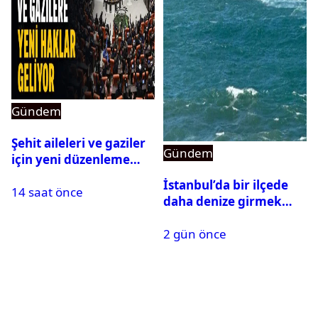
Gündem
Şehit aileleri ve gaziler
Gündem
için yeni düzenleme
Meclis’ten geçti
İstanbul’da bir ilçede
14 saat önce
daha denize girmek
yasaklandı
2 gün önce