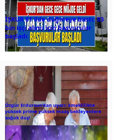
İŞKUR 81 ilde düğmeye bastı: 83
bin işçi alımı için başvurular
başladı
Özgür Erdursun’dan uyarı: Emeklilikte
yüksek prime yüksek maaş bekleyenlere
soğuk duş!