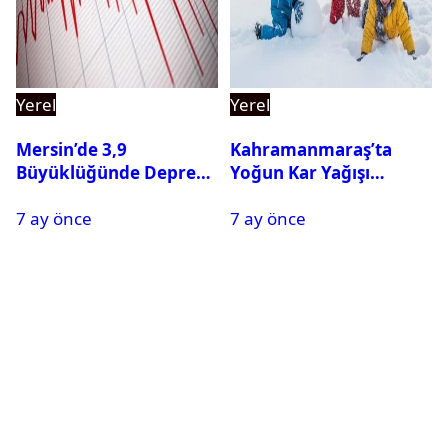
Yerel
Yerel
Mersin’de 3,9
Kahramanmaraş’ta
Büyüklüğünde Deprem
Yoğun Kar Yağışı
Oldu
Nedeniyle Okullar Yarın
7 ay önce
7 ay önce
Tatil