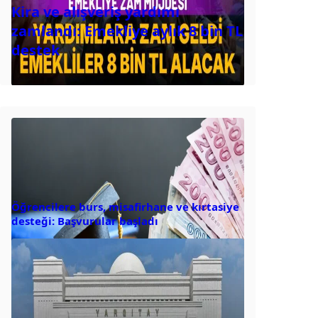
Kira ve alışveriş yardımı
zamlandı: Emekliye aylık 8 bin TL
destek
Öğrencilere burs, misafirhane ve kırtasiye
desteği: Başvurular başladı