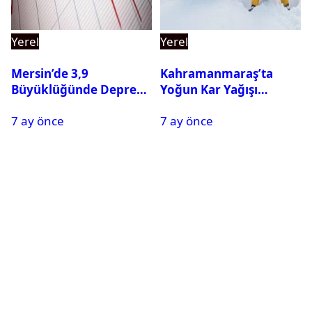
Yerel
Yerel
Mersin’de 3,9
Kahramanmaraş’ta
Büyüklüğünde Deprem
Yoğun Kar Yağışı
Oldu
Nedeniyle Okullar Yarın
7 ay önce
7 ay önce
Tatil