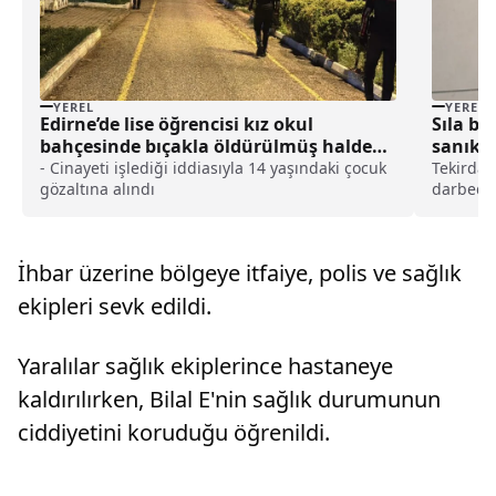
YEREL
YEREL
Edirne’de lise öğrencisi kız okul
Sıla be
bahçesinde bıçakla öldürülmüş halde
sanıkla
bulundu haberi
haberi
- Cinayeti işlediği iddiasıyla 14 yaşındaki çocuk
Tekirdağ
gözaltına alındı
darbedil
hayatını
ölümüne 
yaşadığı
İhbar üzerine bölgeye itfaiye, polis ve sağlık
babasını
ekipleri sevk edildi.
Yaralılar sağlık ekiplerince hastaneye
kaldırılırken, Bilal E'nin sağlık durumunun
ciddiyetini koruduğu öğrenildi.