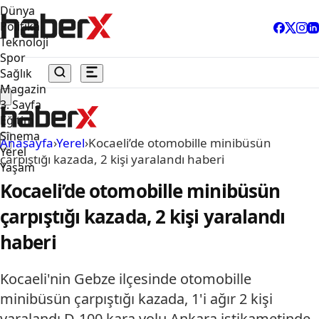
Dünya
Politika
Teknoloji
Spor
Sağlık
Magazin
3. Sayfa
Eğitim
Sinema
Anasayfa
›
Yerel
›
Kocaeli’de otomobille minibüsün
Yerel
çarpıştığı kazada, 2 kişi yaralandı haberi
Yaşam
Kocaeli’de otomobille minibüsün
çarpıştığı kazada, 2 kişi yaralandı
haberi
Kocaeli'nin Gebze ilçesinde otomobille
minibüsün çarpıştığı kazada, 1'i ağır 2 kişi
yaralandı.D-100 kara yolu Ankara istikametinde,