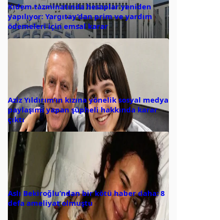
Kıdem tazminatında hesaplar yeniden
yapılıyor: Yargıtay’dan prim ve yardım
ödemeleri için emsal karar
Aziz Yıldırım’ın kızına yönelik sosyal medya
paylaşımı yapan şüpheli hakkında karar
çıktı
Aslı Bekiroğlu’ndan bir kötü haber daha: 8
defa ameliyat olmuştu