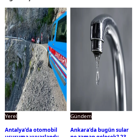
Yerel
Gündem
Antalya’da otomobil
Ankara’da bugün sular
uçuruma yuvarlandı:
ne zaman gelecek? 23