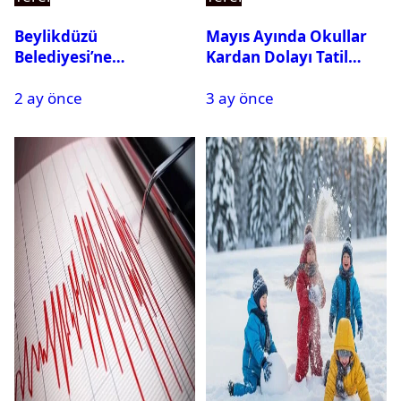
Beylikdüzü
Mayıs Ayında Okullar
Belediyesi’ne
Kardan Dolayı Tatil
Operasyon: 27 Kişi
Edildi
2 ay önce
3 ay önce
Gözaltına Alındı