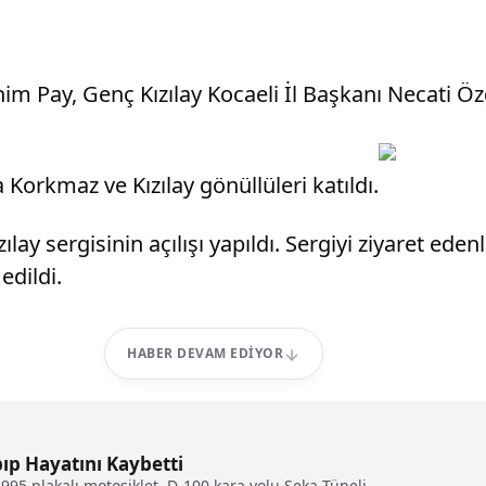
im Pay, Genç Kızılay Kocaeli İl Başkanı Necati Öz
Korkmaz ve Kızılay gönüllüleri katıldı.
 sergisinin açılışı yapıldı. Sergiyi ziyaret edenle
edildi.
HABER DEVAM EDIYOR
ıp Hayatını Kaybetti
995 plakalı motosiklet, D-100 kara yolu Seka Tüneli...