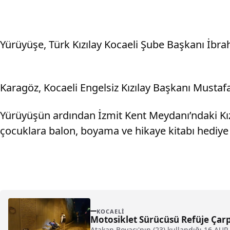
Yürüyüşe, Türk Kızılay Kocaeli Şube Başkanı İbrah
Karagöz, Kocaeli Engelsiz Kızılay Başkanı Mustafa 
Yürüyüşün ardından İzmit Kent Meydanı’ndaki Kızılay
çocuklara balon, boyama ve hikaye kitabı hediye 
KOCAELI
Motosiklet Sürücüsü Refüje Çarp
Atakan Boyacı'nın (23) kullandığı 16 AUR 