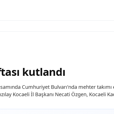
ftası kutlandı
psamında Cumhuriyet Bulvarı'nda mehter takımı e
zılay Kocaeli İl Başkanı Necati Özgen, Kocaeli Ka