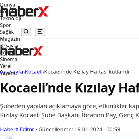
Dünya
Politika
Teknoloji
Spor
Sağlık
Magazin
3. Sayfa
Eğitim
Sinema
Yerel
Anasayfa
›
Kocaeli
›
Kocaeli’nde Kızılay Haftası kutlandı
Yaşam
Kocaeli’nde Kızılay Ha
Şubeden yapılan açıklamaya göre, etkinlikler ka
Kızılay Kocaeli Şube Başkanı İbrahim Pay, Genç Kı
HaberX Editör
•
Güncellenme:
19.01.2024 - 00:59