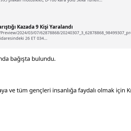
ıştığı Kazada 9 Kişi Yaralandı
tu/Preview/2024/03/07/62878868/20240307_3_62878868_98499307_pre
 idaresindeki 26 ET 034...
nda bağışta bulundu.
 ve tüm gençleri insanlığa faydalı olmak için Kı