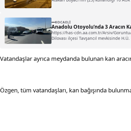
KOCAELI
Anadolu Otoyolu’nda 3 Aracın Kar
https://has-cdn.aa.com.tr/Arsiv/Gorun
Dilovası ilçesi Tavşancıl mevkisinde H.Ü.
Vatandaşlar ayrıca meydanda bulunan kan aracı
Özgen, tüm vatandaşları, kan bağışında bulunmaya