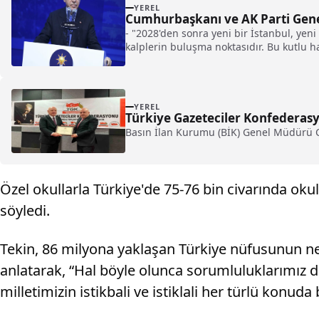
YEREL
Cumhurbaşkanı ve AK Parti Genel
- "2028'den sonra yeni bir İstanbul, yeni
kalplerin buluşma noktasıdır. Bu kutlu h
YEREL
Türkiye Gazeteciler Konfederasyo
Basın İlan Kurumu (BİK) Genel Müdürü Cav
Özel okullarla Türkiye'de 75-76 bin civarında o
söyledi.
Tekin, 86 milyona yaklaşan Türkiye nüfusunun ner
anlatarak, “Hal böyle olunca sorumluluklarımız da
milletimizin istikbali ve istiklali her türlü konuda