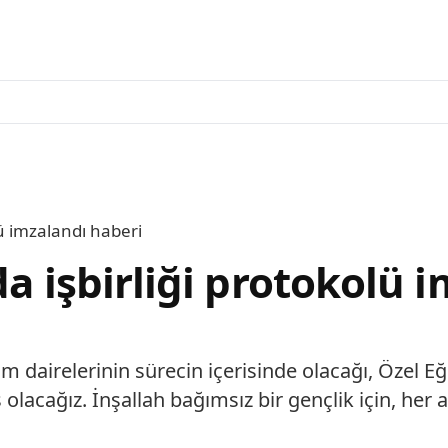
lü imzalandı haberi
da işbirliği protokolü 
im dairelerinin sürecin içerisinde olacağı, Özel
acağız. İnşallah bağımsız bir gençlik için, her aç