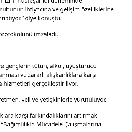
nımızın müsteşarlığı döneminde
ubunun ihtiyacına ve gelişim özelliklerine
natıyor.” diye konuştu.
 protokolünü imzaladı.
e gençlerin tütün, alkol, uyuşturucu
nması ve zararlı alışkanlıklara karşı
 hizmetleri gerçekleştiriliyor.
men, veli ve yetişkinlerle yürütülüyor.
lara karşı farkındalıklarını artırmak
k, “Bağımlılıkla Mücadele Çalışmalarına