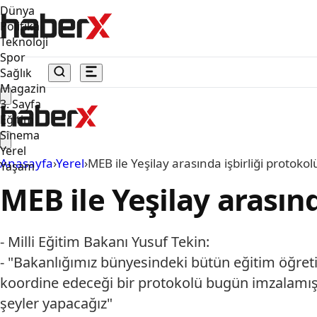
Dünya
Politika
Teknoloji
Spor
Sağlık
Magazin
3. Sayfa
Eğitim
Sinema
Yerel
Anasayfa
›
Yerel
›
MEB ile Yeşilay arasında işbirliği protoko
Yaşam
MEB ile Yeşilay arasın
- Milli Eğitim Bakanı Yusuf Tekin:
- "Bakanlığımız bünyesindeki bütün eğitim öğret
koordine edeceği bir protokolü bugün imzalamış ol
şeyler yapacağız"