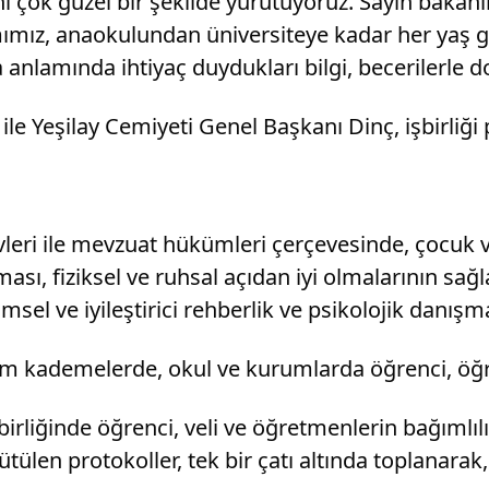
ni çok güzel bir şekilde yürütüyoruz. Sayın baka
ımız, anaokulundan üniversiteye kadar her yaş gr
nlamında ihtiyaç duydukları bilgi, becerilerle do
le Yeşilay Cemiyeti Genel Başkanı Dinç, işbirliği
vleri ile mevzuat hükümleri çerçevesinde, çocuk v
ı, fiziksel ve ruhsal açıdan iyi olmalarının sağla
msel ve iyileştirici rehberlik ve psikolojik danışma
m kademelerde, okul ve kurumlarda öğrenci, öğret
rliğinde öğrenci, veli ve öğretmenlerin bağımlılık
ütülen protokoller, tek bir çatı altında toplanara