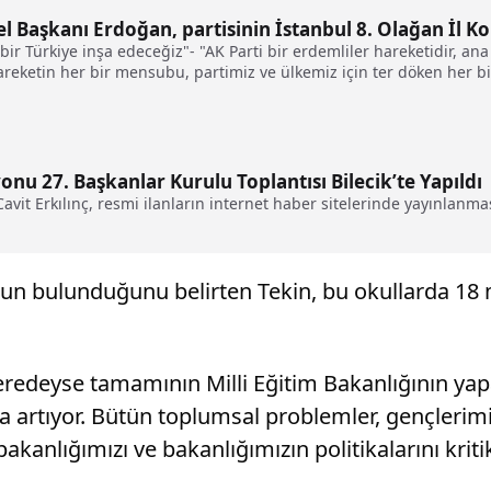
 Başkanı Erdoğan, partisinin İstanbul 8. Olağan İl Ko
 bir Türkiye inşa edeceğiz"- "AK Parti bir erdemliler hareketidir, an
areketin her bir mensubu, partimiz ve ülkemiz için ter döken her bi
nu 27. Başkanlar Kurulu Toplantısı Bilecik’te Yapıldı
it Erkılınç, resmi ilanların internet haber sitelerinde yayınlanmas
kulun bulunduğunu belirten Tekin, bu okullarda 1
edeyse tamamının Milli Eğitim Bakanlığının yapaca
 artıyor. Bütün toplumsal problemler, gençlerimiz
 bakanlığımızı ve bakanlığımızın politikalarını kriti