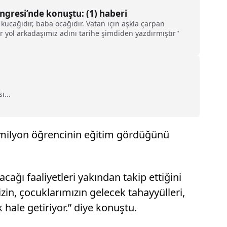
ngresi’nde konuştu: (1) haberi
a kucağıdır, baba ocağıdır. Vatan için aşkla çarpan
r yol arkadaşımız adını tarihe şimdiden yazdırmıştır"
ı...
8 milyon öğrencinin eğitim gördüğünü
ğı faaliyetleri yakından takip ettiğini
in, çocuklarımızın gelecek tahayyülleri,
k hale getiriyor.” diye konuştu.