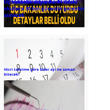
Üç bakanlık duyurdu: 81 ildeki
okullara 30 bin güvenlik görevlisi
alınacak
Hicri takvime göre Safer ayı ne zaman
bitecek?