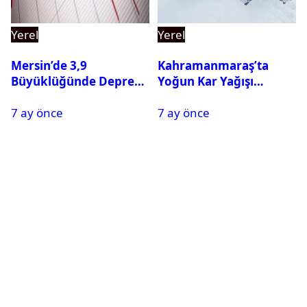
Yerel
Yerel
Mersin’de 3,9
Kahramanmaraş’ta
Büyüklüğünde Deprem
Yoğun Kar Yağışı
Oldu
Nedeniyle Okullar Yarın
7 ay önce
7 ay önce
Tatil