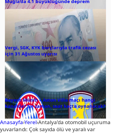
Muğla’da 4.1 büyüklüğünde deprem
Vergi, SGK, KYK borçlarıyla trafik cezası
için 31 Ağustos uyarısı
Bayern Münih – Aston Villa maçı hangi
kanalda? Ne zaman, saat kaçta oynanacak?
Anasayfa
›
Yerel
›
Antalya’da otomobil uçuruma
yuvarlandı: Çok sayıda ölü ve yaralı var