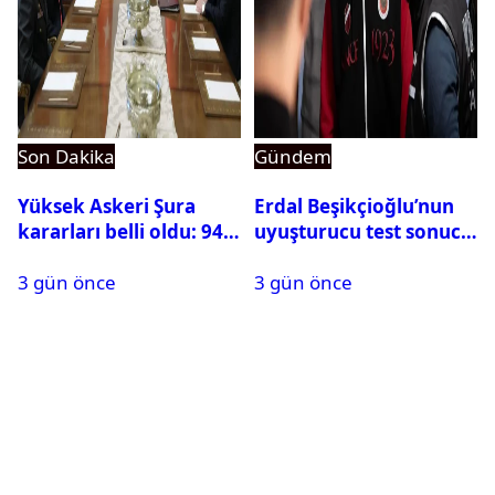
Son Dakika
Gündem
Yüksek Askeri Şura
Erdal Beşikçioğlu’nun
kararları belli oldu: 94
uyuşturucu test sonucu
isim terfi etti
belli oldu
3 gün önce
3 gün önce