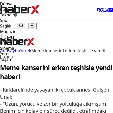
Dünya
Politika
Teknoloji
Spor
Sağlık
Magazin
3. Sayfa
Eğitim
Sinema
Anasayfa
›
Yerel
›
Meme kanserini erken teşhisle yendi
Yerel
haberi
Yaşam
Meme kanserini erken teşhisle yendi
haberi
- Kırklareli'nde yaşayan iki çocuk annesi Gülşen
Ünal:
- "Uzun, yorucu ve zor bir yolculuğa çıkmıştım.
Benim için kolay bir süreç değildi, etrafımdaki