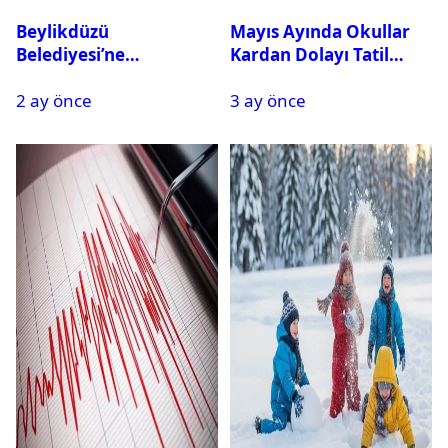
Beylikdüzü
Mayıs Ayında Okullar
Belediyesi’ne
Kardan Dolayı Tatil
Operasyon: 27 Kişi
Edildi
2 ay önce
3 ay önce
Gözaltına Alındı