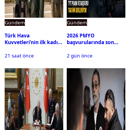
Gündem
Gündem
Türk Hava
2026 PMYO
Kuvvetleri’nin ilk kadın
başvurularında son
generali Özlem
durum ne?
21 saat önce
2 gün önce
Karapınar hakkında
dikkat çeken detay
ortaya çıktı