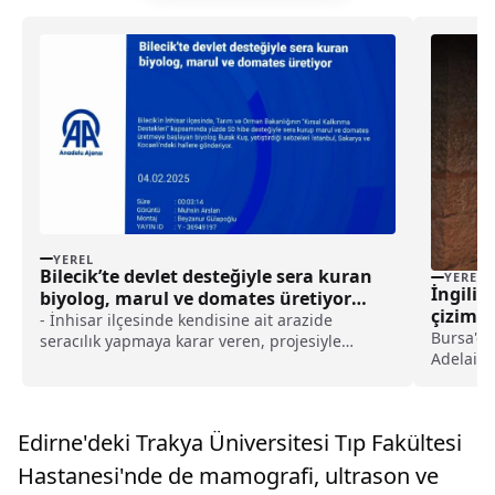
YEREL
Bilecik’te devlet desteğiyle sera kuran
YEREL
İngiliz
biyolog, marul ve domates üretiyor
çizimle
haberi
- İnhisar ilçesinde kendisine ait arazide
canland
Bursa'da
seracılık yapmaya karar veren, projesiyle
Adelaide
devletten yüzde 50 hibe alan 35 yaşındaki
(Bursa T
Burak Kuş, yazları domates, kışları ise marul
için yapt
yetiştiriyor
yeniden 
Edirne'deki Trakya Üniversitesi Tıp Fakültesi
Çizimleri
Hastanesi'nde de mamografi, ultrason ve