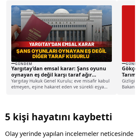
GÜNDEM
GÜNDE
Yargıtay’dan emsal karar: Şans oyunu
Gökçea
oynayan eş değil karşı taraf ağır
Tarım P
kusurlu sayıldı
Yargıtay Hukuk Genel Kurulu; eve misafir kabul
Gizligid
etmeyen, eşine hakaret eden ve sürekli eşya
Bakanlığ
değiştirerek masraf çıkaran kadını ağır kusurlu
geliştiri
sayarak, kadının eşine tazminat ödemesine
karar verdi.
5 kişi hayatını kaybetti
Olay yerinde yapılan incelemeler neticesinde