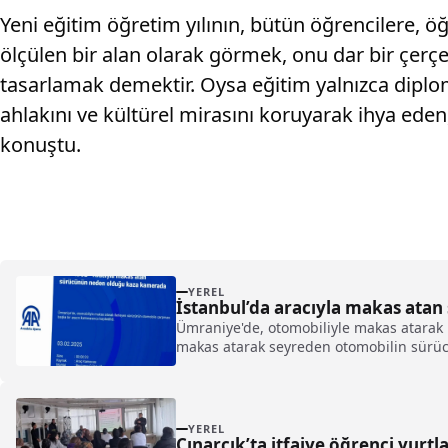
Yeni eğitim öğretim yılının, bütün öğrencilere, öğ
ölçülen bir alan olarak görmek, onu dar bir çerç
tasarlamak demektir. Oysa eğitim yalnızca diplo
ahlakını ve kültürel mirasını koruyarak ihya eden,
konuştu.
YEREL
İstanbul’da aracıyla makas ata
Ümraniye'de, otomobiliyle makas atarak
makas atarak seyreden otomobilin sürücü
YEREL
Çınarcık’ta itfaiye öğrenci yurtl