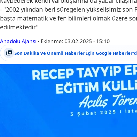
kaybederek kendi varoluşlarına da yabancılaşırla
- "2002 yılından beri süregelen yükselişimiz son 
başta matematik ve fen bilimleri olmak üzere son 
edilmektedir"
Anadolu Ajansı
•
Eklenme:
03.02.2025 - 15:10
Son Dakika ve Önemli Haberler İçin Google Haberler'de