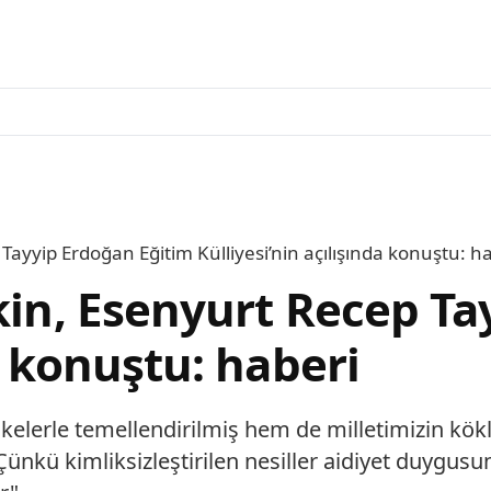
 Tayyip Erdoğan Eğitim Külliyesi’nin açılışında konuştu: h
ekin, Esenyurt Recep T
a konuştu: haberi
ilkelerle temellendirilmiş hem de milletimizin k
 Çünkü kimliksizleştirilen nesiller aidiyet duygusu