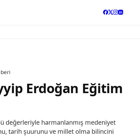
aberi
ayyip Erdoğan Eğitim
öklü değerleriyle harmanlanmış medeniyet
nu, tarih şuurunu ve millet olma bilincini