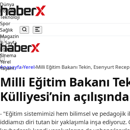
Dünya
Politika
Teknoloji
Spor
Sağlık
Magazin
3. Sayfa
Eğitim
Sinema
Yerel
Anasayfa
›
Yerel
›
Milli Eğitim Bakanı Tekin, Esenyurt Recep
Yaşam
Milli Eğitim Bakanı T
Külliyesi’nin açılışınd
- "Eğitim sistemimizi hem bilimsel ve pedagojik 
iddiamızı diri tutan bir yaklaşımla inşa ediyoruz.