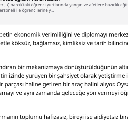
leri, Çınarcık'taki öğrenci yurtlarında yangın ve afetlere hazırlık eğ
rsoneli ile öğrencilerine y...
betin ekonomik verimliliğini ve diplomayı merkeze
yetle köksüz, bağlamsız, kimliksiz ve tarih bilinc
andıran bir mekanizmaya dönüştürüldüğünün altını
tin izinde yürüyen bir şahsiyet olarak yetiştirme i
parçası haline getiren bir araç halini alıyor. Oysa
amayı ve aynı zamanda geleceğe yön vermeyi öğret
manın toplumu hafızasız, bireyi ise aidiyetsiz bı