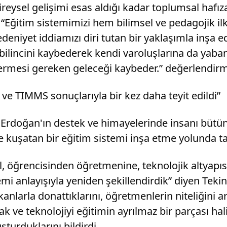
bireysel gelişimi esas aldığı kadar toplumsal hafı
 “Eğitim sistemimizi hem bilimsel ve pedagojik il
niyet iddiamızı diri tutan bir yaklaşımla inşa edi
ilincini kaybederek kendi varoluşlarına da yabanc
vermesi gereken geleceği kaybeder.” değerlendir
ve TIMMS sonuçlarıyla bir kez daha teyit edildi”
rdoğan'ın destek ve himayelerinde insanı bütün y
le kuşatan bir eğitim sistemi inşa etme yolunda tar
ğil, öğrencisinden öğretmenine, teknolojik altyap
i anlayışıyla yeniden şekillendirdik” diyen Tekin,
anlarla donattıklarını, öğretmenlerin niteliğini ar
arak ve teknolojiyi eğitimin ayrılmaz bir parçası hal
şturduklarını bildirdi.