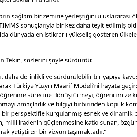
ların sağlam bir zemine yerleştiğini uluslararası 
TIMMS sonuçlarıyla bir kez daha teyit edilmiş old
da dünyada en istikrarlı yükseliş gösteren ülkele
n Tekin, sözlerini şöyle sürdürdü:
 daha derinlikli ve sürdürülebilir bir yapıya kavu
ak Türkiye Yüzyılı Maarif Modeli'ni hayata geçird
bir öğrenme sürecine dönüştürmeyi, öğrencimize 
unmayı amaçladık ve bilgiyi birbirinden kopuk ko
ası bir perspektifle kurgulanmış esnek ve dinamik b
an, milli iradenin güçlenmesine katkı sunan, özgü
ak yetiştiren bir vizyon taşımaktadır.”