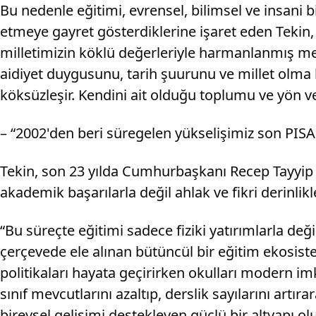
Bu nedenle eğitimi, evrensel, bilimsel ve insani 
etmeye gayret gösterdiklerine işaret eden Tekin,
milletimizin köklü değerleriyle harmanlanmış mede
aidiyet duygusunu, tarih şuurunu ve millet olma b
köksüzleşir. Kendini ait olduğu toplumu ve yön 
– “2002'den beri süregelen yükselişimiz son PISA 
Tekin, son 23 yılda Cumhurbaşkanı Recep Tayyip E
akademik başarılarla değil ahlak ve fikri derinlik
“Bu süreçte eğitimi sadece fiziki yatırımlarla de
çerçevede ele alınan bütüncül bir eğitim ekosistem
politikaları hayata geçirirken okulları modern imk
sınıf mevcutlarını azaltıp, derslik sayılarını artır
bireysel gelişimi destekleyen güçlü bir altyapı olu