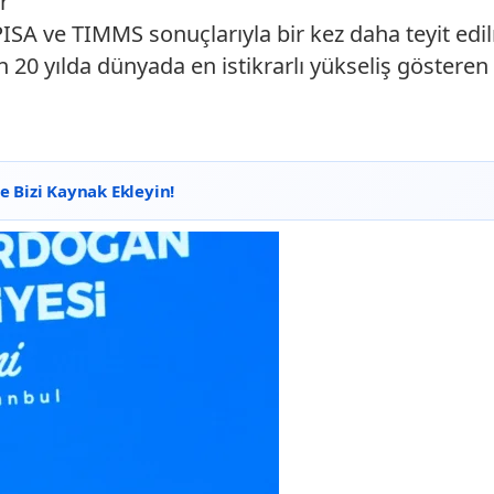
r"
PISA ve TIMMS sonuçlarıyla bir kez daha teyit edi
20 yılda dünyada en istikrarlı yükseliş gösteren 
 Bizi Kaynak Ekleyin!