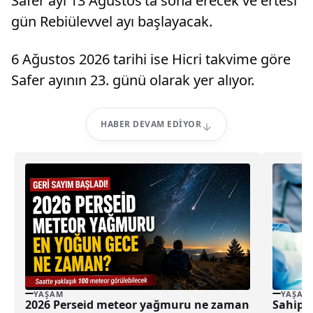
Safer ayı 13 Ağustos’ta sona erecek ve ertesi
gün Rebiülevvel ayı başlayacak.
6 Ağustos 2026 tarihi ise Hicri takvime göre
Safer ayının 23. günü olarak yer alıyor.
HABER DEVAM EDIYOR
YAŞAM
YAŞAM
2026 Perseid meteor yağmuru ne zaman
Sahipsi