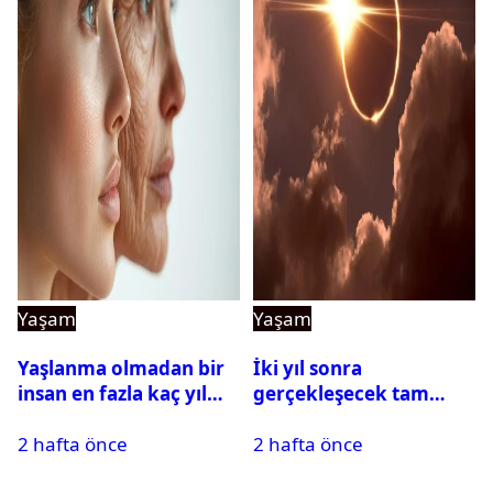
Yaşam
Yaşam
Yaşlanma olmadan bir
İki yıl sonra
insan en fazla kaç yıl
gerçekleşecek tam
yaşayabilir?
Güneş tutulması için
2 hafta önce
2 hafta önce
oteller şimdiden doldu