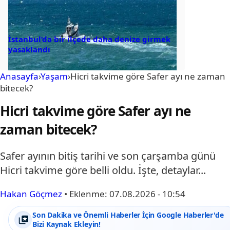
İstanbul’da bir ilçede daha denize girmek
yasaklandı
Anasayfa
›
Yaşam
›
Hicri takvime göre Safer ayı ne zaman
bitecek?
Hicri takvime göre Safer ayı ne
zaman bitecek?
Safer ayının bitiş tarihi ve son çarşamba günü
Hicri takvime göre belli oldu. İşte, detaylar...
Hakan Göçmez
•
Eklenme:
07.08.2026 - 10:54
Son Dakika ve Önemli Haberler İçin Google Haberler'de
Bizi Kaynak Ekleyin!