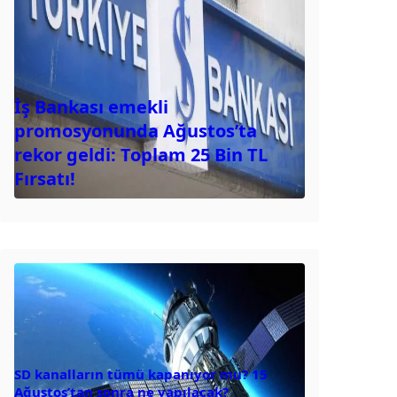
İş Bankası emekli
promosyonunda Ağustos’ta
rekor geldi: Toplam 25 Bin TL
Fırsatı!
SD kanalların tümü kapanıyor mu? 15
Ağustos’tan sonra ne yapılacak?