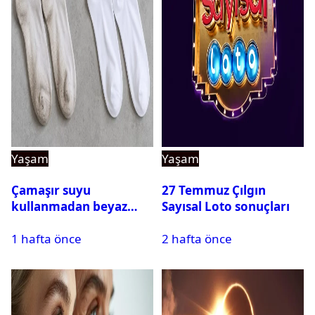
Yaşam
Yaşam
Çamaşır suyu
27 Temmuz Çılgın
kullanmadan beyaz
Sayısal Loto sonuçları
çorapları kar gibi beyaz
1 hafta önce
2 hafta önce
yapan doğal yöntem