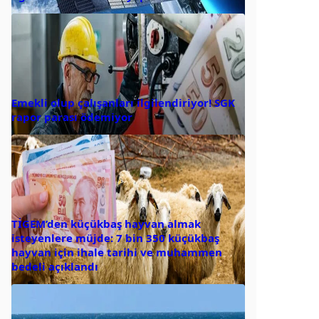
Emekli olup çalışanları ilgilendiriyor! SGK
rapor parası ödemiyor
TİGEM’den küçükbaş hayvan almak
isteyenlere müjde: 7 bin 350 küçükbaş
hayvan için ihale tarihi ve muhammen
bedeli açıklandı