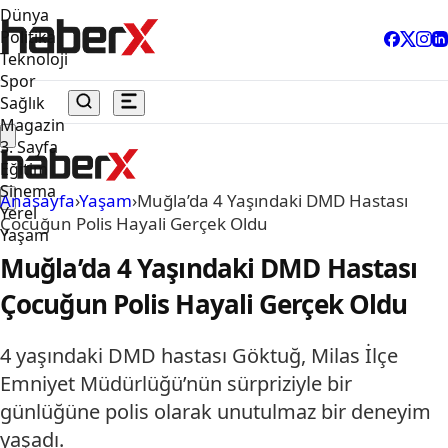
Dünya
Politika
Teknoloji
Spor
Sağlık
Magazin
3. Sayfa
Eğitim
Sinema
Anasayfa
›
Yaşam
›
Muğla’da 4 Yaşındaki DMD Hastası
Yerel
Çocuğun Polis Hayali Gerçek Oldu
Yaşam
Muğla’da 4 Yaşındaki DMD Hastası
Çocuğun Polis Hayali Gerçek Oldu
4 yaşındaki DMD hastası Göktuğ, Milas İlçe
Emniyet Müdürlüğü’nün sürpriziyle bir
günlüğüne polis olarak unutulmaz bir deneyim
yaşadı.