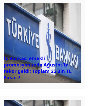
İş Bankası emekli
promosyonunda Ağustos’ta
rekor geldi: Toplam 25 Bin TL
Fırsatı!