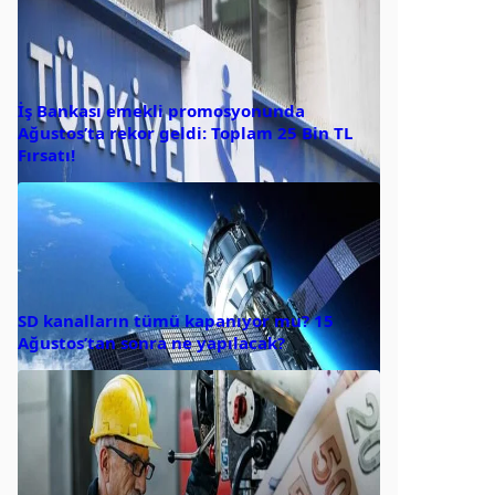
İş Bankası emekli promosyonunda
Ağustos’ta rekor geldi: Toplam 25 Bin TL
Fırsatı!
SD kanalların tümü kapanıyor mu? 15
Ağustos’tan sonra ne yapılacak?