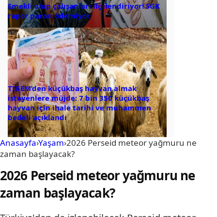
Emekli olup çalışanları ilgilendiriyor! SGK
rapor parası ödemiyor
TİGEM’den küçükbaş hayvan almak
isteyenlere müjde: 7 bin 350 küçükbaş
hayvan için ihale tarihi ve muhammen
bedeli açıklandı
Anasayfa
›
Yaşam
›
2026 Perseid meteor yağmuru ne
zaman başlayacak?
2026 Perseid meteor yağmuru ne
zaman başlayacak?