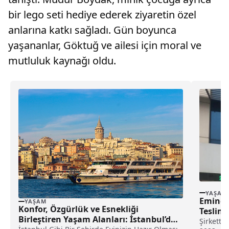
bir lego seti hediye ederek ziyaretin özel
anlarına katkı sağladı. Gün boyunca
yaşananlar, Göktuğ ve ailesi için moral ve
mutluluk kaynağı oldu.
YAŞAM
Eminev
YAŞAM
Konfor, Özgürlük ve Esnekliği
Teslima
Birleştiren Yaşam Alanları: İstanbul’da
Şirkette