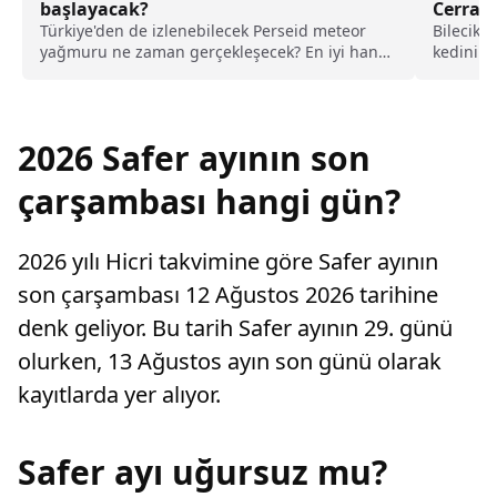
başlayacak?
Cerrahi
Türkiye'den de izlenebilecek Perseid meteor
Bilecik'i
yağmuru ne zaman gerçekleşecek? En iyi hangi
kedinin 
bölgelerden izlenebilecek?
Belediye
gerçekleş
2026 Safer ayının son
çarşambası hangi gün?
2026 yılı Hicri takvimine göre Safer ayının
son çarşambası 12 Ağustos 2026 tarihine
denk geliyor. Bu tarih Safer ayının 29. günü
olurken, 13 Ağustos ayın son günü olarak
kayıtlarda yer alıyor.
Safer ayı uğursuz mu?