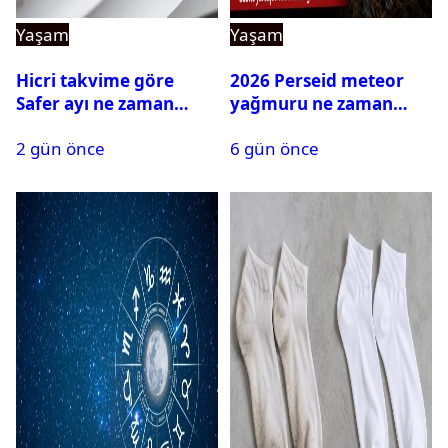
Yaşam
Yaşam
Hicri takvime göre
2026 Perseid meteor
Safer ayı ne zaman
yağmuru ne zaman
bitecek?
başlayacak?
2 gün önce
6 gün önce