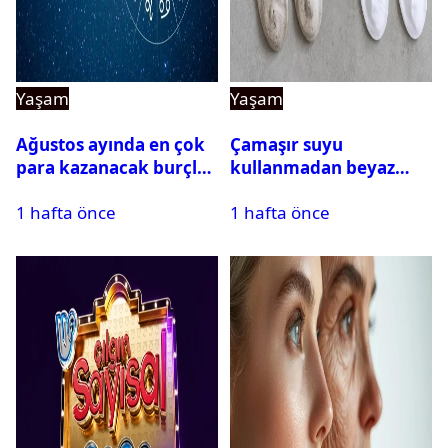
Yaşam
Yaşam
Ağustos ayında en çok
Çamaşır suyu
para kazanacak burçlar
kullanmadan beyaz
belli oldu
çorapları kar gibi beyaz
1 hafta önce
1 hafta önce
yapan doğal yöntem