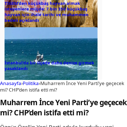
TİGEM’den küçükbaş hayvan almak
isteyenlere müjde: 7 bin 350 küçükbaş
hayvan için ihale tarihi ve muhammen
bedeli açıklandı
İstanbul’da bir ilçede daha denize girmek
yasaklandı
Anasayfa
›
Politika
›
Muharrem İnce Yeni Parti’ye geçecek
mi? CHP’den istifa etti mi?
Muharrem İnce Yeni Parti’ye geçecek
mi? CHP’den istifa etti mi?