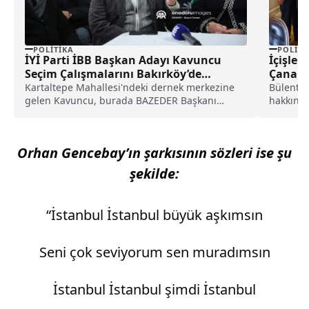
POLITIKA
POLITI
İYİ Parti İBB Başkan Adayı Kavuncu
İçişler
Seçim Çalışmalarını Bakırköy’de
Çanakka
Sürdürdü
Kartaltepe Mahallesi'ndeki dernek merkezine
Bülent T
gelen Kavuncu, burada BAZEDER Başkanı
hakkında
Nurgen Eryavuz ve dernek gönüllüleri...
Koordina
Orhan Gencebay’ın şarkısının sözleri ise şu
şekilde:
“İstanbul İstanbul büyük aşkımsın
Seni çok seviyorum sen muradımsın
İstanbul İstanbul şimdi İstanbul