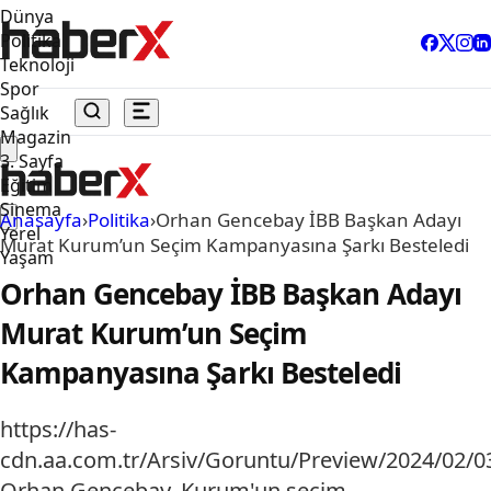
Dünya
Politika
Teknoloji
Spor
Sağlık
Magazin
3. Sayfa
Eğitim
Sinema
Anasayfa
›
Politika
›
Orhan Gencebay İBB Başkan Adayı
Yerel
Murat Kurum’un Seçim Kampanyasına Şarkı Besteledi
Yaşam
Orhan Gencebay İBB Başkan Adayı
Murat Kurum’un Seçim
Kampanyasına Şarkı Besteledi
https://has-
cdn.aa.com.tr/Arsiv/Goruntu/Preview/2024/02
Orhan Gencebay, Kurum'un seçim