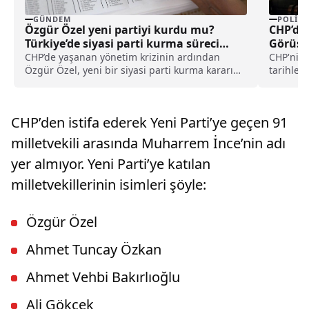
GÜNDEM
POLITI
Özgür Özel yeni partiyi kurdu mu?
CHP’de
Türkiye’de siyasi parti kurma süreci
Görüşm
nasıl işler?
CHP’de yaşanan yönetim krizinin ardından
CHP'nin 
Özgür Özel, yeni bir siyasi parti kurma kararını
tarihler
kamuoyu ile resmen paylaştı. Özel’in CHP’ye
yapılacak
yaptığı veda konuşması sonrasında Kurucular
Kurulu’nun çalışmaları başladı. Bu gelişme
CHP’den istifa ederek Yeni Parti’ye geçen 91
siyasi bir parti kurma süreci hakkındaki
araştırmaları artırdı.
milletvekili arasında Muharrem İnce’nin adı
yer almıyor. Yeni Parti’ye katılan
milletvekillerinin isimleri şöyle:
Özgür Özel
Ahmet Tuncay Özkan
Ahmet Vehbi Bakırlıoğlu
Ali Gökçek