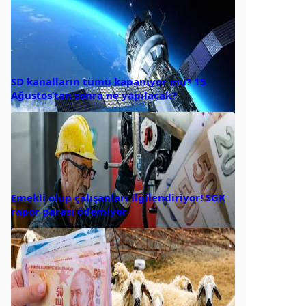
SD kanalların tümü kapanıyor mu? 15
Ağustos’tan sonra ne yapılacak?
Emekli olup çalışanları ilgilendiriyor! SGK
rapor parası ödemiyor