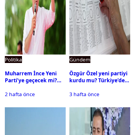
Politika
Gündem
Muharrem İnce Yeni
Özgür Özel yeni partiyi
Parti’ye geçecek mi?
kurdu mu? Türkiye’de
CHP’den istifa etti mi?
siyasi parti kurma
2 hafta önce
3 hafta önce
süreci nasıl işler?