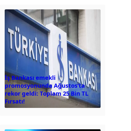
İş Bankası emekli
promosyonunda Ağustos’ta
rekor geldi: Toplam 25 Bin TL
Fırsatı!