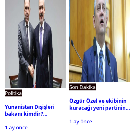
Son Dakika
Politika
Özgür Özel ve ekibinin
Yunanistan Dışişleri
kuracağı yeni partinin
bakanı kimdir?
tarihi belli oldu
Georgios Gerapetritis
1 ay önce
1 ay önce
kariyeri ve hayatı,
Georgios Gerapetritis Hakan