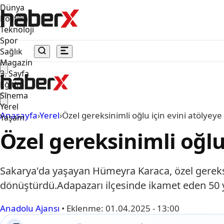
Dünya
Politika
Teknoloji
Spor
Sağlık
Magazin
3. Sayfa
Eğitim
Sinema
Yerel
Anasayfa
›
Yerel
›
Özel gereksinimli oğlu için evini atölye
Yaşam
Özel gereksinimli oğlu
Sakarya'da yaşayan Hümeyra Karaca, özel gereksi
dönüştürdü.Adapazarı ilçesinde ikamet eden 50 
Anadolu Ajansı
•
Eklenme:
01.04.2025 - 13:00