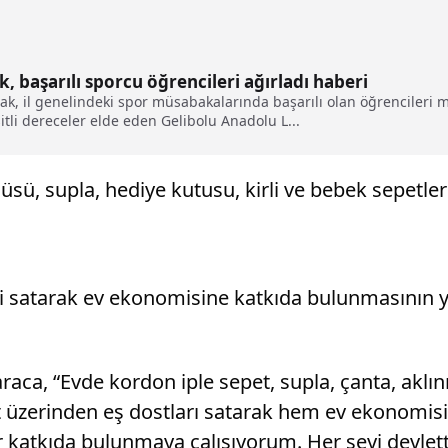
, başarılı sporcu öğrencileri ağırladı haberi
ak, il genelindeki spor müsabakalarında başarılı olan öğrencileri 
itli dereceler elde eden Gelibolu Anadolu L...
sü, supla, hediye kutusu, kirli ve bebek sepetleri
 satarak ev ekonomisine katkıda bulunmasının yan
Karaca, “Evde kordon iple sepet, supla, çanta, akl
net üzerinden eş dostları satarak hem ev ekono
ar katkıda bulunmaya çalışıyorum. Her şeyi devl