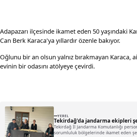
Adapazarı ilçesinde ikamet eden 50 yaşındaki K
Can Berk Karaca'ya yıllardır özenle bakıyor.
Oğlunu bir an olsun yalnız bırakmayan Karaca, 
evinin bir odasını atölyeye çevirdi.
YEREL
Tekirdağ’da jandarma ekipleri şeh
Tekirdağ İl Jandarma Komutanlığı persone
sorumluluk bölgelerinde ikamet eden şehit