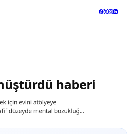
önüştürdü haberi
 için evini atölyeye
fif düzeyde mental bozukluğ...