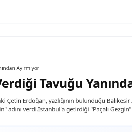
anından Ayırmıyor
 Verdiği Tavuğu Yanınd
aki Çetin Erdoğan, yazlığının bulunduğu Balıkesi
n" adını verdi.İstanbul'a getirdiği "Paçalı Gezgin