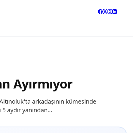
an Ayırmıyor
r Altınoluk'ta arkadaşının kümesinde
"i 5 aydır yanından…