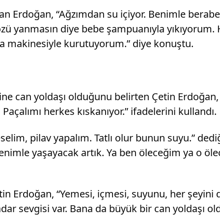
tan Erdoğan, “Ağzımdan su içiyor. Benimle beraber
Gözü yanmasın diye bebe şampuanıyla yıkıyorum.
a makinesiyle kurutuyorum.” diye konuştu.
disine can yoldaşı olduğunu belirten Çetin Erdoğa
açalımı herkes kıskanıyor.” ifadelerini kullandı.
lim, pilav yapalım. Tatlı olur bunun suyu.” dediği
nimle yaşayacak artık. Ya ben öleceğim ya o öl
Çetin Erdoğan, “Yemesi, içmesi, suyunu, her şeyi
ar sevgisi var. Bana da büyük bir can yoldaşı old