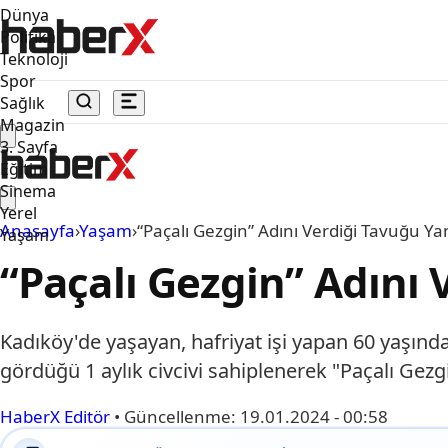
Dünya
Politika
Teknoloji
Spor
Sağlık
Magazin
3. Sayfa
Eğitim
Sinema
Yerel
Anasayfa
›
Yaşam
›
“Paçalı Gezgin” Adını Verdiği Tavuğu Y
Yaşam
“Paçalı Gezgin” Adını
Kadıköy'de yaşayan, hafriyat işi yapan 60 yaşınd
gördüğü 1 aylık civcivi sahiplenerek "Paçalı Gezgi
HaberX Editör
•
Güncellenme:
19.01.2024 - 00:58