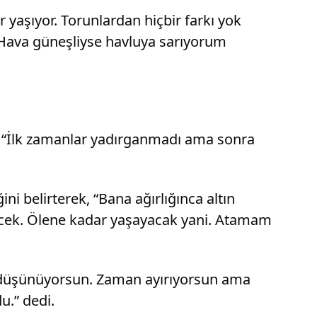
 yaşıyor. Torunlardan hiçbir farkı yok
 Hava güneşliyse havluya sarıyorum
n, “İlk zamanlar yadırganmadı ama sonra
ni belirterek, “Bana ağırlığınca altın
ecek. Ölene kadar yaşayacak yani. Atamam
ni düşünüyorsun. Zaman ayırıyorsun ama
u.” dedi.