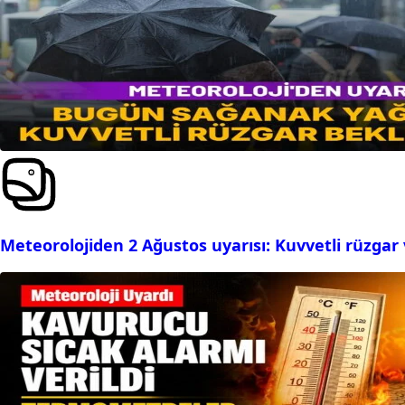
Meteorolojiden 2 Ağustos uyarısı: Kuvvetli rüzgar