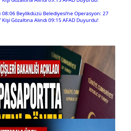
u
08:06
Beylikdüzü Belediyesi’ne Operasyon: 27
Kişi Gözaltına Alındı
09:15
AFAD Duyurdu!