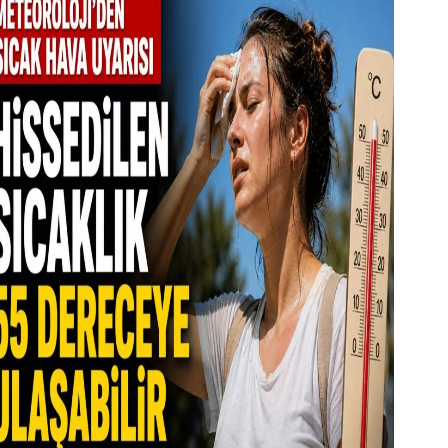
saport başvurularında yeni dönem
şladı
 Ağustos 2026