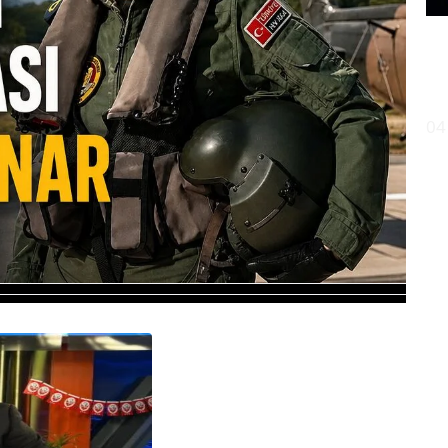
Me
sı
04