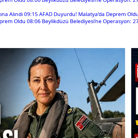
ına Alındı
09:15
AFAD Duyurdu! Malatya’da Deprem Old
eprem Oldu
08:06
Beylikdüzü Belediyesi’ne Operasyon: 27 