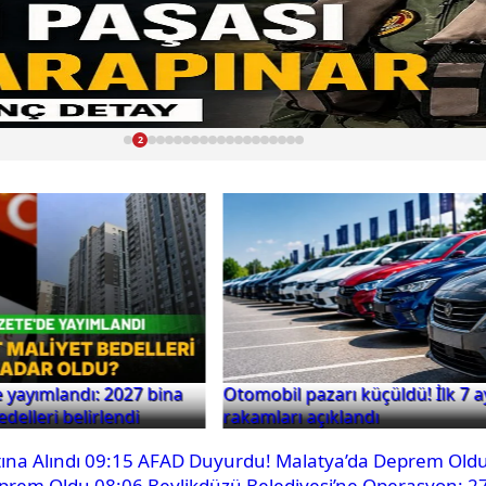
2
 yayımlandı: 2027 bina
Otomobil pazarı küçüldü! İlk 7 ay
delleri belirlendi
rakamları açıklandı
ına Alındı
09:15
AFAD Duyurdu! Malatya’da Deprem Old
eprem Oldu
08:06
Beylikdüzü Belediyesi’ne Operasyon: 27 