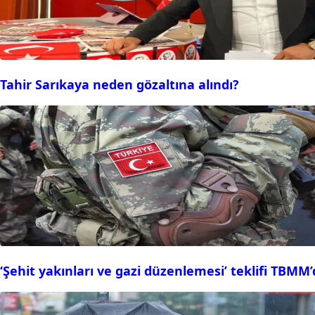
Tahir Sarıkaya neden gözaltına alındı?
‘Şehit yakınları ve gazi düzenlemesi’ teklifi TBMM