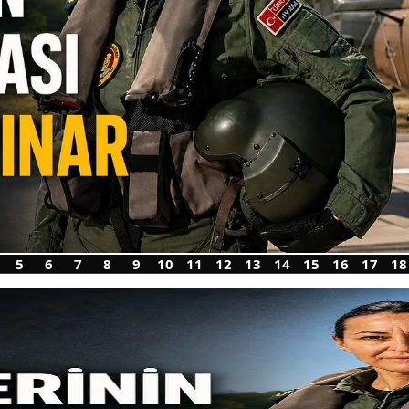
5
6
7
8
9
10
11
12
13
14
15
16
17
18