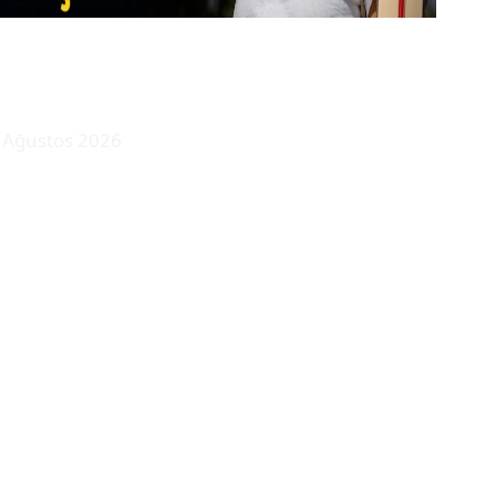
teoroloji tarih verdi: Hissedilen
caklık 55 dereceye ulaşabilir
 Ağustos 2026