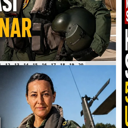
1
12
13
14
15
16
17
18
19
20
Pa
ba
04