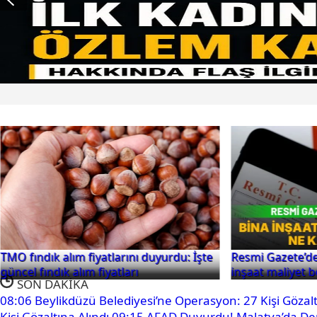
TMO fındık alım fiyatlarını duyurdu: İşte
Resmi Gazete’de
güncel fındık alım fiyatları
inşaat maliyet be
SON DAKİKA
08:06
Beylikdüzü Belediyesi’ne Operasyon: 27 Kişi Gözalt
Kişi Gözaltına Alındı
09:15
AFAD Duyurdu! Malatya’da D