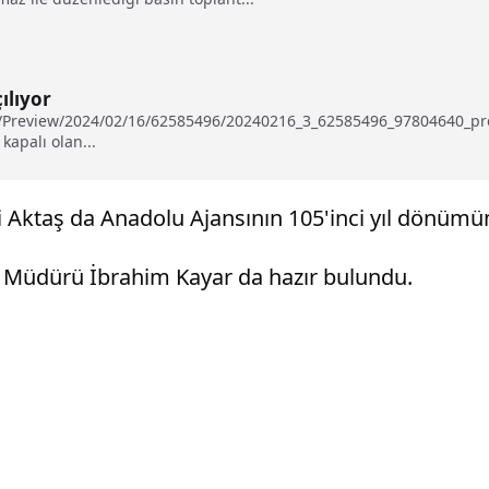
ılıyor
u/Preview/2024/02/16/62585496/20240216_3_62585496_97804640_prev
apalı olan...
li Aktaş da Anadolu Ajansının 105'inci yıl dönümünü
iler Müdürü İbrahim Kayar da hazır bulundu.