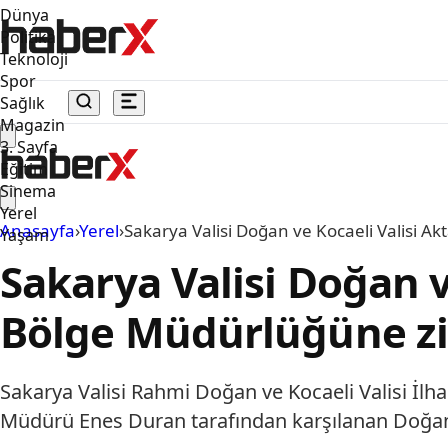
Dünya
Politika
Teknoloji
Spor
Sağlık
Magazin
3. Sayfa
Eğitim
Sinema
Yerel
Anasayfa
›
Yerel
›
Sakarya Valisi Doğan ve Kocaeli Valisi A
Yaşam
Sakarya Valisi Doğan v
Bölge Müdürlüğüne zi
Sakarya Valisi Rahmi Doğan ve Kocaeli Valisi İl
Müdürü Enes Duran tarafından karşılanan Doğan ve