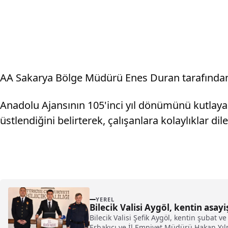
AA Sakarya Bölge Müdürü Enes Duran tarafından k
Anadolu Ajansının 105'inci yıl dönümünü kutlaya
üstlendiğini belirterek, çalışanlara kolaylıklar dile
YEREL
Bilecik Valisi Aygöl, kentin asayi
Bilecik Valisi Şefik Aygöl, kentin şubat 
Erbakıcı ve İl Emniyet Müdürü Hakan Yılm