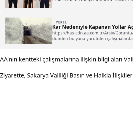
YEREL
Kar Nedeniyle Kapanan Yollar Aç
https://has-cdn.aa.com.tr/Arsiv/Gorunt
dünden bu yana yürütülen çalışmalarda k
AA'nın kentteki çalışmalarına ilişkin bilgi alan Va
Ziyarette, Sakarya Valiliği Basın ve Halkla İlişk