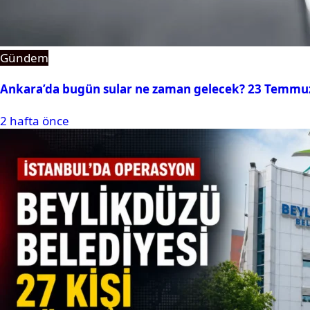
Gündem
Ankara’da bugün sular ne zaman gelecek? 23 Temmuz 2
2 hafta önce