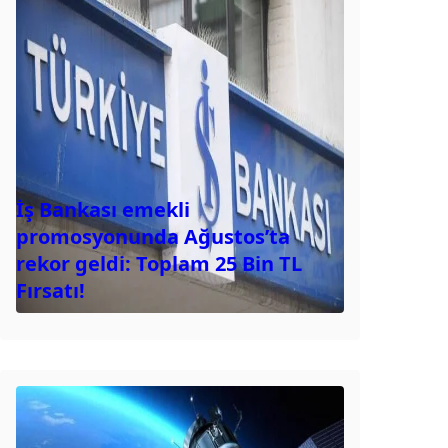
İş Bankası emekli
promosyonunda Ağustos’ta
rekor geldi: Toplam 25 Bin TL
Fırsatı!