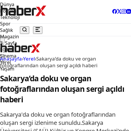
Dünya
Politika
Teknoloji
Spor
Sağlık
Magazin
3. Sayfa
Eğitim
Sinema
Anasayfa
›
Yerel
›
Sakarya’da doku ve organ
Yerel
fotoğraflarından oluşan sergi açıldı haberi
Yaşam
Sakarya’da doku ve organ
fotoğraflarından oluşan sergi açıldı
haberi
Sakarya'da doku ve organ fotoğraflarından
oluşan sergi izlenime sunuldu.Sakarya
Üniversitesi (SAÜ) Kültür ve Kongre Merkezi'nde