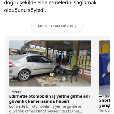
doğru şekilde elde etmelerini sağlamak
olduğunu söyledi.
HABER DEVAM EDIYOR
YEREL
Edirne’de otomobilin iş yerine girme anı
YEREL
Short T
güvenlik kamerasında haberi
yarışla
Edirne'de bir otomobilin iş yerine girme anı
Türkiye 
güvenlik kamerasınca kaydedildi.M.D'nin