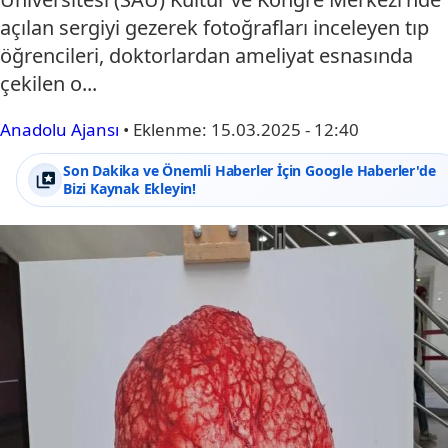
açılan sergiyi gezerek fotoğrafları inceleyen tıp
öğrencileri, doktorlardan ameliyat esnasında
çekilen o...
Anadolu Ajansı
•
Eklenme:
15.03.2025 - 12:40
Son Dakika ve Önemli Haberler İçin Google Haberler'de
Bizi Kaynak Ekleyin!