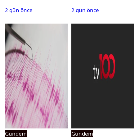
PMYO başvuruları açıldı
atandı: Kapatma davası
2 gün önce
2 gün önce
açıldı
Gündem
Gündem