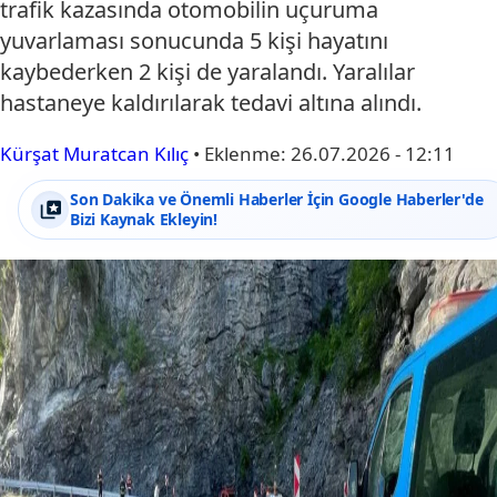
trafik kazasında otomobilin uçuruma
yuvarlaması sonucunda 5 kişi hayatını
kaybederken 2 kişi de yaralandı. Yaralılar
hastaneye kaldırılarak tedavi altına alındı.
Kürşat Muratcan Kılıç
•
Eklenme:
26.07.2026 - 12:11
Son Dakika ve Önemli Haberler İçin Google Haberler'de
Bizi Kaynak Ekleyin!