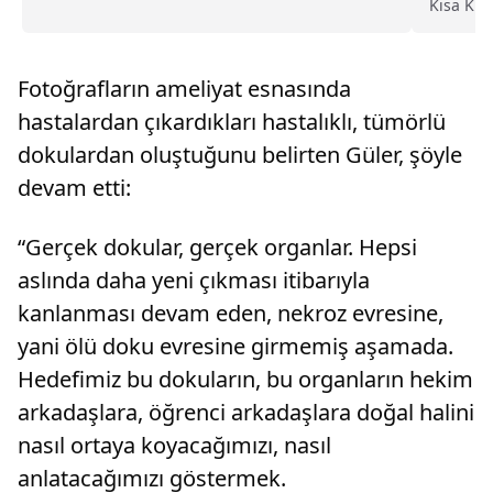
Kısa Kul
kullandığı otomobil, Edirne Sanayi Sitesi'nde
Federasyo
sürücüsünün direksiyon hakimiyetini
start al
kaybetmesi nedeniyle motor yağı satışı yapılan
Olimpik 
bir iş yerine g...
Fotoğrafların ameliyat esnasında
gerçekleş
hastalardan çıkardıkları hastalıklı, tümörlü
dokulardan oluştuğunu belirten Güler, şöyle
devam etti:
“Gerçek dokular, gerçek organlar. Hepsi
aslında daha yeni çıkması itibarıyla
kanlanması devam eden, nekroz evresine,
yani ölü doku evresine girmemiş aşamada.
Hedefimiz bu dokuların, bu organların hekim
arkadaşlara, öğrenci arkadaşlara doğal halini
nasıl ortaya koyacağımızı, nasıl
anlatacağımızı göstermek.