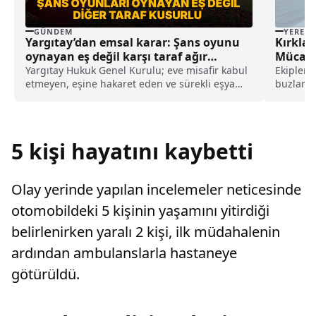
GÜNDEM
YEREL
Yargıtay’dan emsal karar: Şans oyunu
Kırklare
oynayan eş değil karşı taraf ağır
Mücade
kusurlu sayıldı
Yargıtay Hukuk Genel Kurulu; eve misafir kabul
Ekipler k
etmeyen, eşine hakaret eden ve sürekli eşya
buzlanan
değiştirerek masraf çıkaran kadını ağır kusurlu
İdaresi G
sayarak, kadının eşine tazminat ödemesine
karar verdi.
5 kişi hayatını kaybetti
Olay yerinde yapılan incelemeler neticesinde
otomobildeki 5 kişinin yaşamını yitirdiği
belirlenirken yaralı 2 kişi, ilk müdahalenin
ardından ambulanslarla hastaneye
götürüldü.