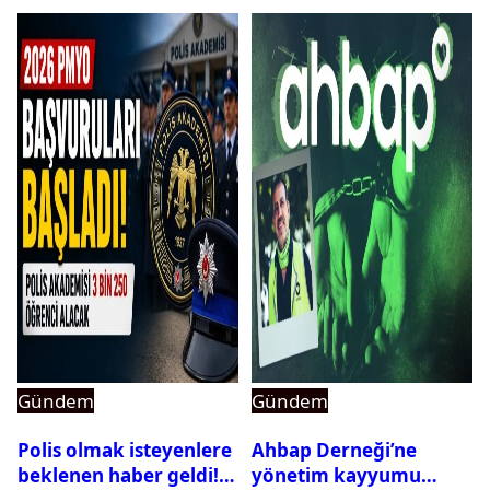
Gündem
Gündem
Polis olmak isteyenlere
Ahbap Derneği’ne
beklenen haber geldi!
yönetim kayyumu