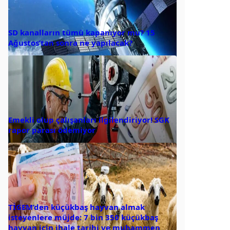
SD kanalların tümü kapanıyor mu? 15
Ağustos’tan sonra ne yapılacak?
Emekli olup çalışanları ilgilendiriyor! SGK
rapor parası ödemiyor
TİGEM’den küçükbaş hayvan almak
isteyenlere müjde: 7 bin 350 küçükbaş
hayvan için ihale tarihi ve muhammen