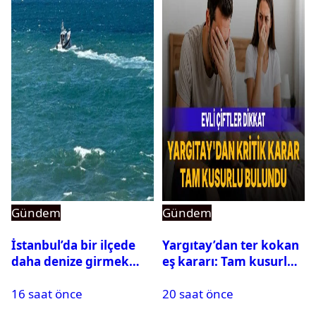
Gündem
Gündem
İstanbul’da bir ilçede
Yargıtay’dan ter kokan
daha denize girmek
eş kararı: Tam kusurlu
yasaklandı
bulundu
16 saat önce
20 saat önce