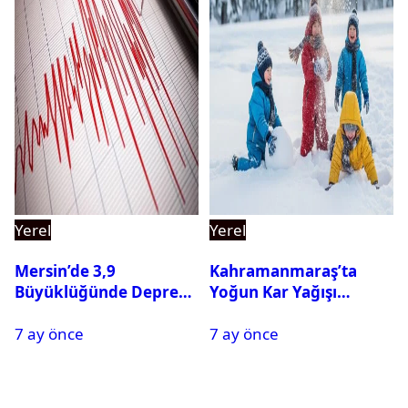
Yerel
Yerel
Mersin’de 3,9
Kahramanmaraş’ta
Büyüklüğünde Deprem
Yoğun Kar Yağışı
Oldu
Nedeniyle Okullar Yarın
7 ay önce
7 ay önce
Tatil