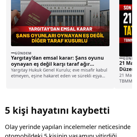
GÜNDEM
Yargıtay’dan emsal karar: Şans oyunu
GÜNDE
21 Mart
oynayan eş değil karşı taraf ağır
Düzenl
kusurlu sayıldı
Yargıtay Hukuk Genel Kurulu; eve misafir kabul
21 Mart 
etmeyen, eşine hakaret eden ve sürekli eşya
TBMM’ye 
değiştirerek masraf çıkaran kadını ağır kusurlu
Nevruz’u
sayarak, kadının eşine tazminat ödemesine
İşte son
karar verdi.
5 kişi hayatını kaybetti
Olay yerinde yapılan incelemeler neticesinde
otomobildeki 5 kişinin yaşamını yitirdiği