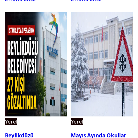
Yerel
Yerel
Beylikdüzü
Mayıs Ayında Okullar