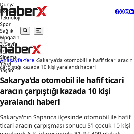
Dünya
Politika
Teknoloji
Spor
Sağlık
Magazin
3. Sayfa
Eğitim
Sinema
Anasayfa
›
Yerel
›
Sakarya’da otomobil ile hafif ticari aracın
Yerel
çarpıştığı kazada 10 kişi yaralandı haberi
Yaşam
Sakarya’da otomobil ile hafif ticari
aracın çarpıştığı kazada 10 kişi
yaralandı haberi
Sakarya'nın Sapanca ilçesinde otomobil ile hafif
ticari aracın çarpışması sonucu 5'i çocuk 10 kişi
yaralandı.A.K. idaresindeki 81 BK 499 plakalı