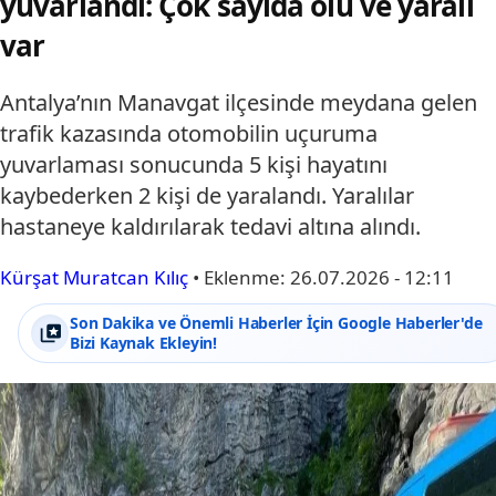
yuvarlandı: Çok sayıda ölü ve yaralı
var
Antalya’nın Manavgat ilçesinde meydana gelen
trafik kazasında otomobilin uçuruma
yuvarlaması sonucunda 5 kişi hayatını
kaybederken 2 kişi de yaralandı. Yaralılar
hastaneye kaldırılarak tedavi altına alındı.
Kürşat Muratcan Kılıç
•
Eklenme:
26.07.2026 - 12:11
Son Dakika ve Önemli Haberler İçin Google Haberler'de
Bizi Kaynak Ekleyin!