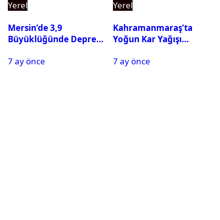
Yerel
Yerel
Mersin’de 3,9
Kahramanmaraş’ta
Büyüklüğünde Deprem
Yoğun Kar Yağışı
Oldu
Nedeniyle Okullar Yarın
7 ay önce
7 ay önce
Tatil