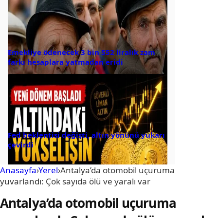
Emekliye ödenecek 3 bin 552 liralık zam
farkı hesaplara yatmadan eridi
Fed beklentisi değişti, altın yönünü yukarı
çevirdi
Anasayfa
›
Yerel
›
Antalya’da otomobil uçuruma
yuvarlandı: Çok sayıda ölü ve yaralı var
Antalya’da otomobil uçuruma