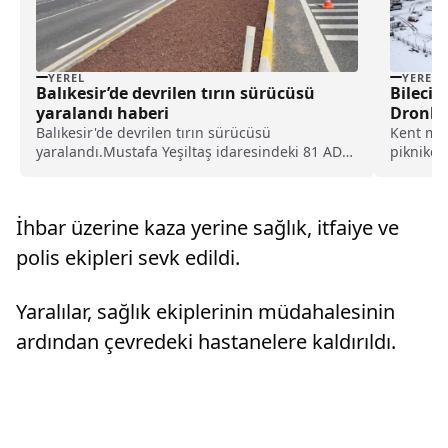
YEREL
YEREL
Balıkesir’de devrilen tırın sürücüsü
Bilecik
yaralandı haberi
Dronla
Balıkesir'de devrilen tırın sürücüsü
Kent mer
yaralandı.Mustafa Yeşiltaş idaresindeki 81 ADB
piknikçi
127 plaka tır, Çağdaşkent mevkisinde
ve karav
sürücüsünün direksiyon hakimiyetini
kaybetmesi sonucu devrildi. Kazada yaralanan
İhbar üzerine kaza yerine sağlık, itfaiye ve
tır sürücüsü 112 Acil Servis eki...
polis ekipleri sevk edildi.
Yaralılar, sağlık ekiplerinin müdahalesinin
ardından çevredeki hastanelere kaldırıldı.