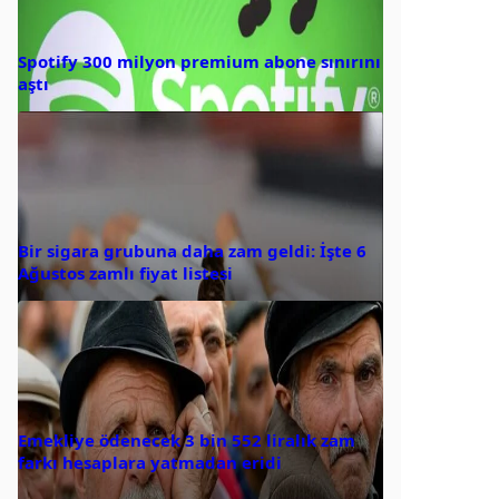
Spotify 300 milyon premium abone sınırını
aştı
Bir sigara grubuna daha zam geldi: İşte 6
Ağustos zamlı fiyat listesi
Emekliye ödenecek 3 bin 552 liralık zam
farkı hesaplara yatmadan eridi