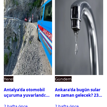
Yerel
Gündem
Antalya’da otomobil
Ankara’da bugün sular
uçuruma yuvarlandı:
ne zaman gelecek? 23
Çok sayıda ölü ve yaralı
Temmuz 2026 ilçe ilçe
2 hafta önce
2 hafta önce
var
su kesintisi sorgulama