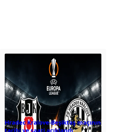
Hradec Kralove-Beşiktaş maçının
tarihi ve saati açıklandı