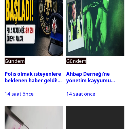
Gündem
Gündem
Polis olmak isteyenlere
Ahbap Derneği’ne
beklenen haber geldi!
yönetim kayyumu
PMYO başvuruları açıldı
atandı: Kapatma davası
14 saat önce
14 saat önce
açıldı