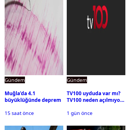
Gündem
Gündem
Muğla’da 4.1
TV100 uyduda var mı?
büyüklüğünde deprem
TV100 neden açılmıyor?
15 saat önce
1 gün önce