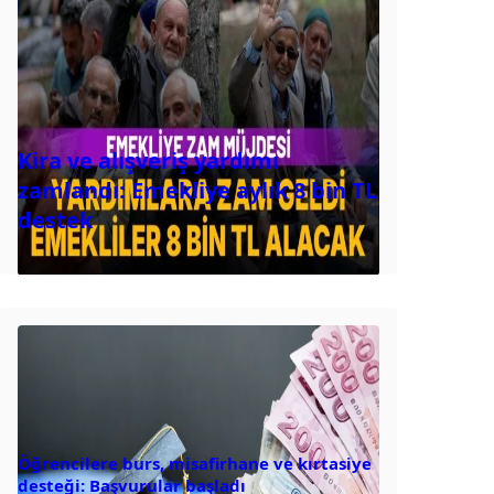
Kira ve alışveriş yardımı
zamlandı: Emekliye aylık 8 bin TL
destek
Öğrencilere burs, misafirhane ve kırtasiye
desteği: Başvurular başladı