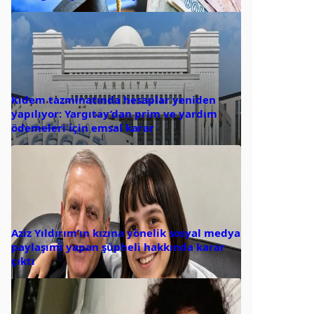
Kıdem tazminatında hesaplar yeniden
yapılıyor: Yargıtay’dan prim ve yardım
ödemeleri için emsal karar
Aziz Yıldırım’ın kızına yönelik sosyal medya
paylaşımı yapan şüpheli hakkında karar
çıktı