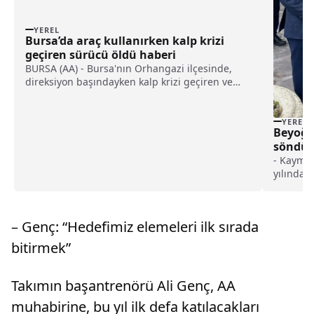
YEREL
Bursa’da araç kullanırken kalp krizi
geçiren sürücü öldü haberi
BURSA (AA) - Bursa'nın Orhangazi ilçesinde,
direksiyon başındayken kalp krizi geçiren ve
park halindeki araçlara çarpan otomobilin
sürücüsü hayatını kaybetti.Yusuf O. (63)
idaresindeki A 0350 HC plakalı otomobil,
YEREL
Beyoğl
Arapzade Mahallesi'nde seyir halin...
söndür
- Kaymak
yılında M
Çelebi) 
kaynakla
meydana 
– Genç: “Hedefimiz elemeleri ilk sırada
bölümün
bitirmek”
Takımın başantrenörü Ali Genç, AA
muhabirine, bu yıl ilk defa katılacakları