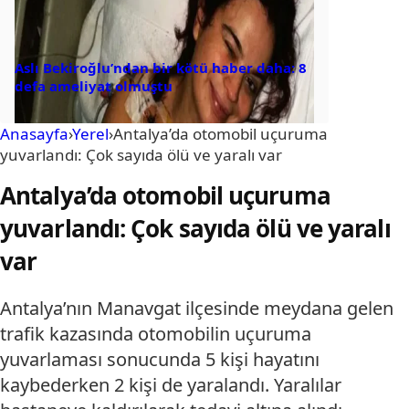
Aslı Bekiroğlu’ndan bir kötü haber daha: 8
defa ameliyat olmuştu
Anasayfa
›
Yerel
›
Antalya’da otomobil uçuruma
yuvarlandı: Çok sayıda ölü ve yaralı var
Antalya’da otomobil uçuruma
yuvarlandı: Çok sayıda ölü ve yaralı
var
Antalya’nın Manavgat ilçesinde meydana gelen
trafik kazasında otomobilin uçuruma
yuvarlaması sonucunda 5 kişi hayatını
kaybederken 2 kişi de yaralandı. Yaralılar