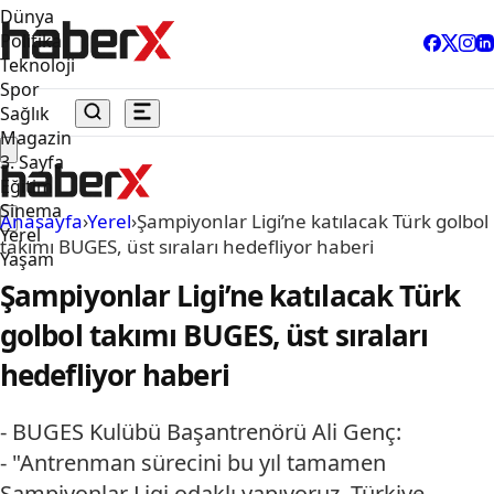
Dünya
Politika
Teknoloji
Spor
Sağlık
Magazin
3. Sayfa
Eğitim
Sinema
Anasayfa
›
Yerel
›
Şampiyonlar Ligi’ne katılacak Türk golbol
Yerel
takımı BUGES, üst sıraları hedefliyor haberi
Yaşam
Şampiyonlar Ligi’ne katılacak Türk
golbol takımı BUGES, üst sıraları
hedefliyor haberi
- BUGES Kulübü Başantrenörü Ali Genç:
- "Antrenman sürecini bu yıl tamamen
Şampiyonlar Ligi odaklı yapıyoruz. Türkiye