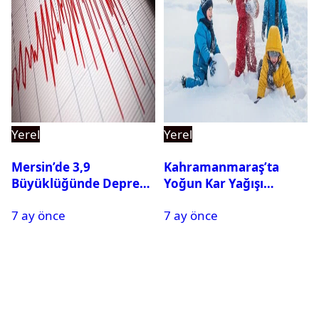
Yerel
Yerel
Mersin’de 3,9
Kahramanmaraş’ta
Büyüklüğünde Deprem
Yoğun Kar Yağışı
Oldu
Nedeniyle Okullar Yarın
7 ay önce
7 ay önce
Tatil