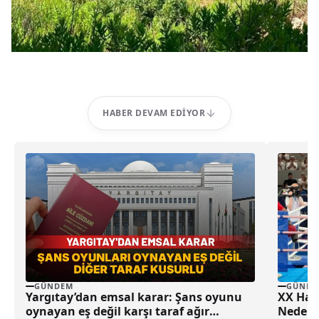
HABER DEVAM EDIYOR
GÜNDEM
GÜNDE
Yargıtay’dan emsal karar: Şans oyunu
XX Hare
oynayan eş değil karşı taraf ağır
Neden 