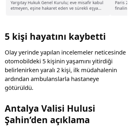
kusurlu sayıldı
Yargıtay Hukuk Genel Kurulu; eve misafir kabul
Paris 20
etmeyen, eşine hakaret eden ve sürekli eşya
finalind
değiştirerek masraf çıkaran kadını ağır kusurlu
Yu...
sayarak, kadının eşine tazminat ödemesine
karar verdi.
5 kişi hayatını kaybetti
Olay yerinde yapılan incelemeler neticesinde
otomobildeki 5 kişinin yaşamını yitirdiği
belirlenirken yaralı 2 kişi, ilk müdahalenin
ardından ambulanslarla hastaneye
götürüldü.
Antalya Valisi Hulusi
Şahin’den açıklama