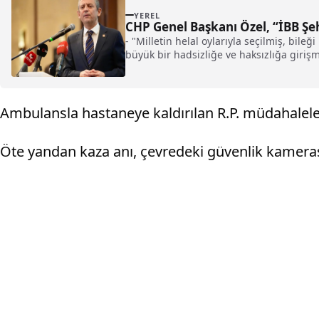
YEREL
CHP Genel Başkanı Özel, “İBB Şeh
- "Milletin helal oylarıyla seçilmiş, bil
büyük bir hadsizliğe ve haksızlığa girişm
Ambulansla hastaneye kaldırılan R.P. müdahalel
Öte yandan kaza anı, çevredeki güvenlik kameras