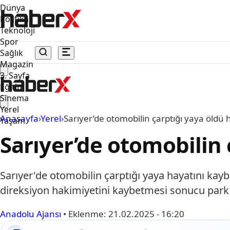
Dünya
Politika
Teknoloji
Spor
Sağlık
Magazin
3. Sayfa
Eğitim
Sinema
Yerel
Anasayfa
›
Yerel
›
Sarıyer’de otomobilin çarptığı yaya öldü 
Yaşam
Sarıyer’de otomobilin 
Sarıyer'de otomobilin çarptığı yaya hayatını kay
direksiyon hakimiyetini kaybetmesi sonucu park h
Anadolu Ajansı
•
Eklenme:
21.02.2025 - 16:20