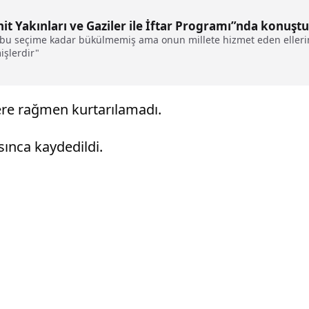
it Yakınları ve Gaziler ile İftar Programı”nda konuştu
eği bu seçime kadar bükülmemiş ama onun millete hizmet eden ellerin
işlerdir"
ere rağmen kurtarılamadı.
ınca kaydedildi.