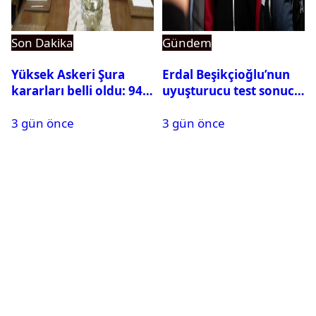
Son Dakika
Gündem
Yüksek Askeri Şura
Erdal Beşikçioğlu’nun
kararları belli oldu: 94
uyuşturucu test sonucu
isim terfi etti
belli oldu
3 gün önce
3 gün önce