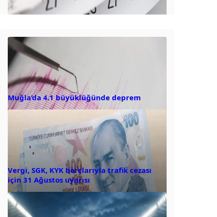
Muğla’da 4.1 büyüklüğünde deprem
Vergi, SGK, KYK borçlarıyla trafik cezası
için 31 Ağustos uyarısı