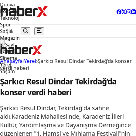
Dünya
Politika
Teknoloji
Spor
Sağlık
Magazin
3. Sayfa
Eğitim
Sinema
Anasayfa
›
Yerel
›
Şarkıcı Resul Dindar Tekirdağ’da konser
Yerel
verdi haberi
Yaşam
Şarkıcı Resul Dindar Tekirdağ’da
konser verdi haberi
Şarkıcı Resul Dindar, Tekirdağ'da sahne
aldı.Karadeniz Mahallesi'nde, Karadeniz İlleri
Kültür, Yardımlaşma ve Dayanışma Derneğince
düzenlenen "1. Hamsi ve Mıhlama Festivali"nin