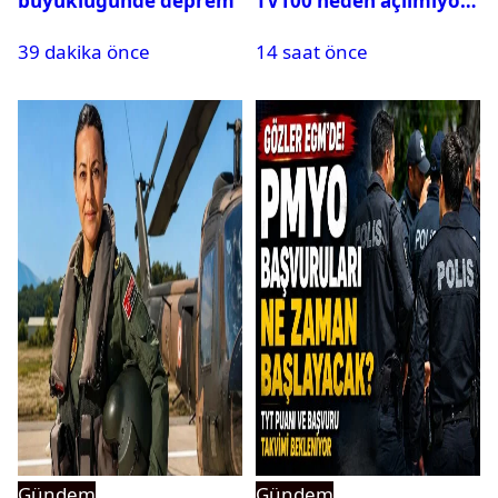
büyüklüğünde deprem
TV100 neden açılmıyor?
39 dakika önce
14 saat önce
Gündem
Gündem