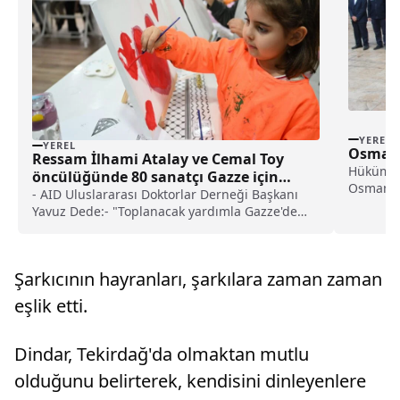
YEREL
YEREL
Osmane
Ressam İlhami Atalay ve Cemal Toy
Hükümet
öncülüğünde 80 sanatçı Gazze için
Osmaneli
resim çizdi haberi
- AID Uluslararası Doktorlar Derneği Başkanı
Köyü Muh
Yavuz Dede:- "Toplanacak yardımla Gazze'de
inşallah öncelikle çocuklar olmak üzere ortez,
protez ihtiyacını karşılamayı hedefliyoruz"
Şarkıcının hayranları, şarkılara zaman zaman
eşlik etti.
Dindar, Tekirdağ'da olmaktan mutlu
olduğunu belirterek, kendisini dinleyenlere