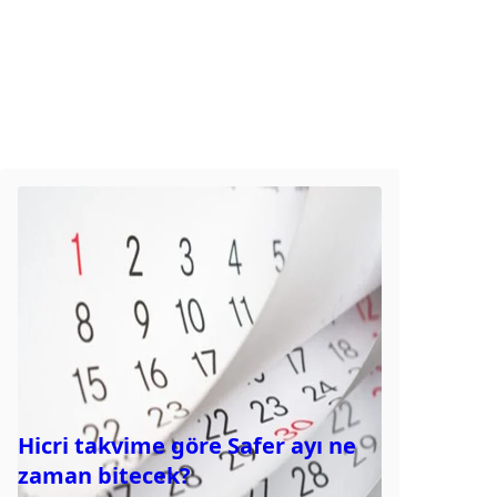
Hicri takvime göre Safer ayı ne
zaman bitecek?