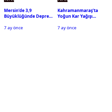
Mersin’de 3,9
Kahramanmaraş’ta
Büyüklüğünde Deprem
Yoğun Kar Yağışı
Oldu
Nedeniyle Okullar Yarın
7 ay önce
7 ay önce
Tatil