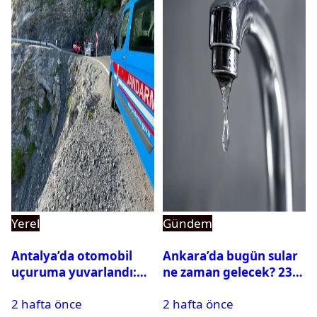
Yerel
Gündem
Antalya’da otomobil
Ankara’da bugün sular
uçuruma yuvarlandı:
ne zaman gelecek? 23
Çok sayıda ölü ve yaralı
Temmuz 2026 ilçe ilçe
2 hafta önce
2 hafta önce
var
su kesintisi sorgulama