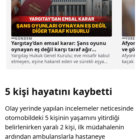
GÜNDEM
YEREL
Yargıtay’dan emsal karar: Şans oyunu
Afyonka
oynayan eş değil karşı taraf ağır
ve göle
kusurlu sayıldı
ağ bul
Yargıtay Hukuk Genel Kurulu; eve misafir kabul
Afyonkar
etmeyen, eşine hakaret eden ve sürekli eşya
kaçak av
değiştirerek masraf çıkaran kadını ağır kusurlu
uzunluğu
sayarak, kadının eşine tazminat ödemesine
çıkarıld
karar verdi.
Jandarma
ilçesinde
5 kişi hayatını kaybetti
Olay yerinde yapılan incelemeler neticesinde
otomobildeki 5 kişinin yaşamını yitirdiği
belirlenirken yaralı 2 kişi, ilk müdahalenin
ardından ambulanslarla hastaneye