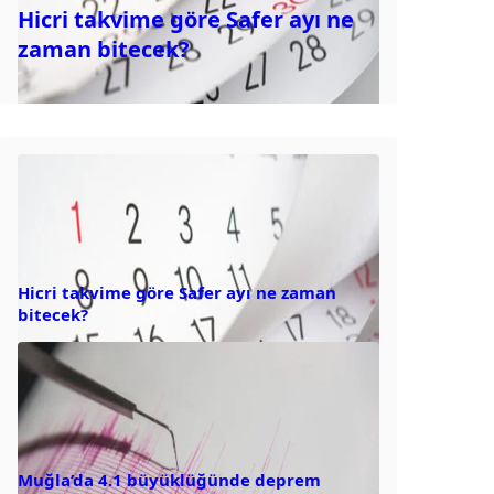
Hicri takvime göre Safer ayı ne
zaman bitecek?
Hicri takvime göre Safer ayı ne zaman
bitecek?
Muğla’da 4.1 büyüklüğünde deprem