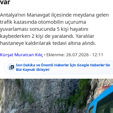
var
Antalya’nın Manavgat ilçesinde meydana gelen
trafik kazasında otomobilin uçuruma
yuvarlaması sonucunda 5 kişi hayatını
kaybederken 2 kişi de yaralandı. Yaralılar
hastaneye kaldırılarak tedavi altına alındı.
Kürşat Muratcan Kılıç
•
Eklenme:
26.07.2026 - 12:11
Son Dakika ve Önemli Haberler İçin Google Haberler'de
Bizi Kaynak Ekleyin!