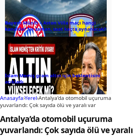
Bayern Münih – Aston Villa maçı hangi
kanalda? Ne zaman, saat kaçta oynanacak?
İslam Memiş gram altın için beklentisini
açıkladı
Anasayfa
›
Yerel
›
Antalya’da otomobil uçuruma
yuvarlandı: Çok sayıda ölü ve yaralı var
Antalya’da otomobil uçuruma
yuvarlandı: Çok sayıda ölü ve yaralı