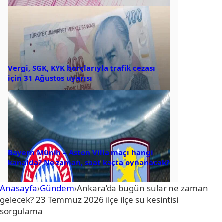
Vergi, SGK, KYK borçlarıyla trafik cezası
için 31 Ağustos uyarısı
Bayern Münih – Aston Villa maçı hangi
kanalda? Ne zaman, saat kaçta oynanacak?
Anasayfa
›
Gündem
›
Ankara’da bugün sular ne zaman
gelecek? 23 Temmuz 2026 ilçe ilçe su kesintisi
sorgulama