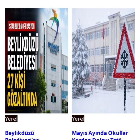
Yerel
Yerel
Beylikdüzü
Mayıs Ayında Okullar