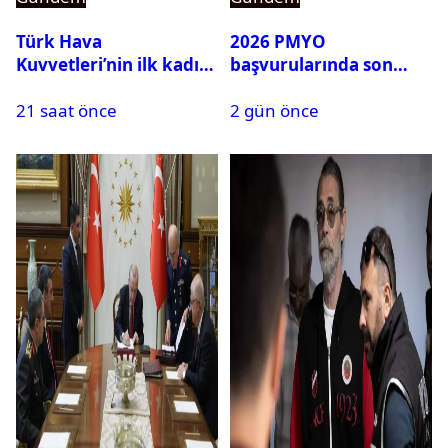
Türk Hava
2026 PMYO
Kuvvetleri’nin ilk kadın
başvurularında son
generali Özlem
durum ne?
21 saat önce
2 gün önce
Karapınar hakkında
dikkat çeken detay
ortaya çıktı