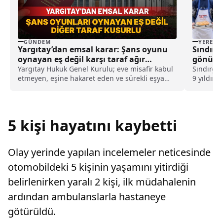
GÜNDEM
YEREL
Yargıtay’dan emsal karar: Şans oyunu
Sındırg
oynayan eş değil karşı taraf ağır
gönüllü
kusurlu sayıldı
Yargıtay Hukuk Genel Kurulu; eve misafir kabul
Sındırgı
etmeyen, eşine hakaret eden ve sürekli eşya
9 yıldır
değiştirerek masraf çıkaran kadını ağır kusurlu
evlerde 
sayarak, kadının eşine tazminat ödemesine
nüfustan
karar verdi.
desteğiy
gönüllüle
5 kişi hayatını kaybetti
Olay yerinde yapılan incelemeler neticesinde
otomobildeki 5 kişinin yaşamını yitirdiği
belirlenirken yaralı 2 kişi, ilk müdahalenin
ardından ambulanslarla hastaneye
götürüldü.