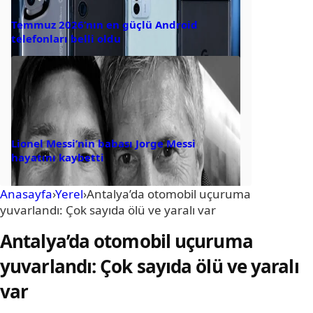
Temmuz 2026’nın en güçlü Android
telefonları belli oldu
Lionel Messi’nin babası Jorge Messi
hayatını kaybetti
Anasayfa
›
Yerel
›
Antalya’da otomobil uçuruma
yuvarlandı: Çok sayıda ölü ve yaralı var
Antalya’da otomobil uçuruma
yuvarlandı: Çok sayıda ölü ve yaralı
var