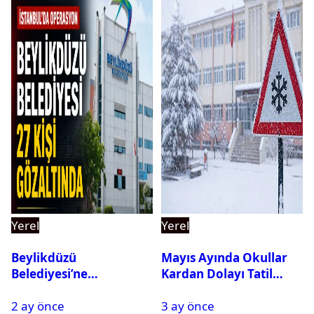
Yerel
Yerel
Beylikdüzü
Mayıs Ayında Okullar
Belediyesi’ne
Kardan Dolayı Tatil
Operasyon: 27 Kişi
Edildi
2 ay önce
3 ay önce
Gözaltına Alındı