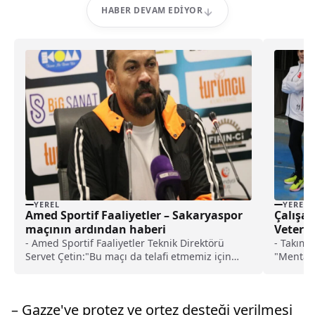
HABER DEVAM EDIYOR
YEREL
YEREL
Amed Sportif Faaliyetler – Sakaryaspor
Çalışan
maçının ardından haberi
Veteran
- Amed Sportif Faaliyetler Teknik Direktörü
- Takımd
Servet Çetin:"Bu maçı da telafi etmemiz için
"Mental 
deplasmanda galip gelmemiz gerekiyor.
İşin str
Bahane olarak söylemiyorum, bugün elimizdeki
katıyor.
maçı verdik"- Sakaryaspor Teknik Direktörü
duygu"- 
– Gazze'ye protez ve ortez desteği verilmesi
Mustafa Dalcı:"Amedspor'un baskıları ikinci yarı
Beylikdüz