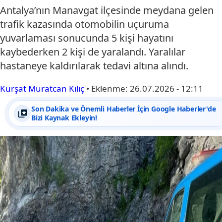
Antalya’nın Manavgat ilçesinde meydana gelen
trafik kazasında otomobilin uçuruma
yuvarlaması sonucunda 5 kişi hayatını
kaybederken 2 kişi de yaralandı. Yaralılar
hastaneye kaldırılarak tedavi altına alındı.
Kürşat Muratcan Kılıç
•
Eklenme:
26.07.2026 - 12:11
Son Dakika ve Önemli Haberler İçin Google Haberler'de
Bizi Kaynak Ekleyin!