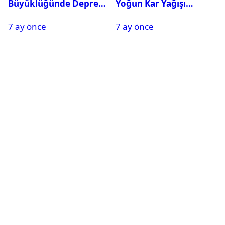
Büyüklüğünde Deprem
Yoğun Kar Yağışı
Oldu
Nedeniyle Okullar Yarın
7 ay önce
7 ay önce
Tatil