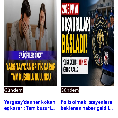
Gündem
Gündem
Yargıtay’dan ter kokan
Polis olmak isteyenlere
eş kararı: Tam kusurlu
beklenen haber geldi!
bulundu
PMYO başvuruları açıldı