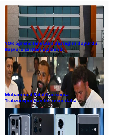
YÖK öğrencilere burs desteğini duyurdu:
Başvuru şartları açıklandı
Muhammed Salah’tan sonra
Trabzonspor’dan bir rekor daha