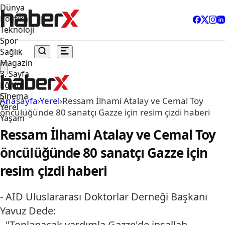
Dünya
Politika
Teknoloji
Spor
Sağlık
Magazin
3. Sayfa
Eğitim
Sinema
Anasayfa
›
Yerel
›
Ressam İlhami Atalay ve Cemal Toy
Yerel
öncülüğünde 80 sanatçı Gazze için resim çizdi haberi
Yaşam
Ressam İlhami Atalay ve Cemal Toy
öncülüğünde 80 sanatçı Gazze için
resim çizdi haberi
- AID Uluslararası Doktorlar Derneği Başkanı
Yavuz Dede:
- "Toplanacak yardımla Gazze'de inşallah