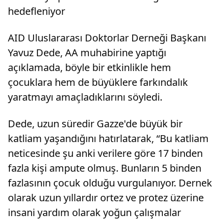
gerçekten bizi zor duruma soktu. Sanki birer
bahane 
hedefleniyor
puan iki takım için daha adaletli diye
geliyor
düşünüyorum"
AID Uluslararası Doktorlar Derneği Başkanı
Yavuz Dede, AA muhabirine yaptığı
açıklamada, böyle bir etkinlikle hem
çocuklara hem de büyüklere farkındalık
yaratmayı amaçladıklarını söyledi.
Dede, uzun süredir Gazze'de büyük bir
katliam yaşandığını hatırlatarak, “Bu katliam
neticesinde şu anki verilere göre 17 binden
fazla kişi ampute olmuş. Bunların 5 binden
fazlasının çocuk olduğu vurgulanıyor. Dernek
olarak uzun yıllardır ortez ve protez üzerine
insani yardım olarak yoğun çalışmalar