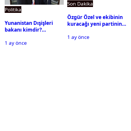
Son Dakika
Politika
Özgür Özel ve ekibinin
Yunanistan Dışişleri
kuracağı yeni partinin
bakanı kimdir?
tarihi belli oldu
Georgios Gerapetritis
1 ay önce
1 ay önce
kariyeri ve hayatı,
Georgios Gerapetritis Hakan
Fidan’a ne dedi?