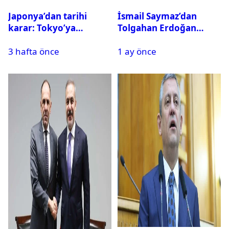
Japonya’dan tarihi
İsmail Saymaz’dan
karar: Tokyo’ya
Tolgahan Erdoğan
alternatif başkent
iddiası: Operasyon
3 hafta önce
1 ay önce
geliyor
bilgisini sızdırıp para
istedi