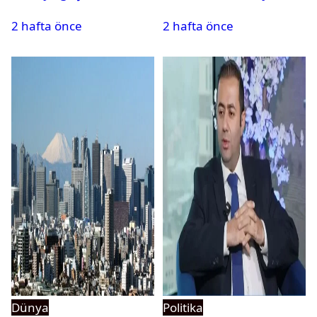
CHP’den istifa etti mi?
siyasi parti kurma
2 hafta önce
2 hafta önce
süreci nasıl işler?
Dünya
Politika