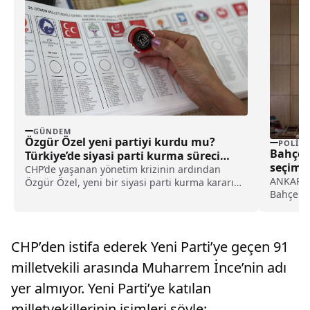
GÜNDEM
Özgür Özel yeni partiyi kurdu mu?
POLITI
Bahçel
Türkiye’de siyasi parti kurma süreci
seçim s
nasıl işler?
CHP’de yaşanan yönetim krizinin ardından
ANKARA (
Özgür Özel, yeni bir siyasi parti kurma kararını
Bahçeli,
kamuoyu ile resmen paylaştı. Özel’in CHP’ye
Lozan...
yaptığı veda konuşması sonrasında Kurucular
Kurulu’nun çalışmaları başladı. Bu gelişme
siyasi bir parti kurma süreci hakkındaki
CHP’den istifa ederek Yeni Parti’ye geçen 91
araştırmaları artırdı.
milletvekili arasında Muharrem İnce’nin adı
yer almıyor. Yeni Parti’ye katılan
milletvekillerinin isimleri şöyle: