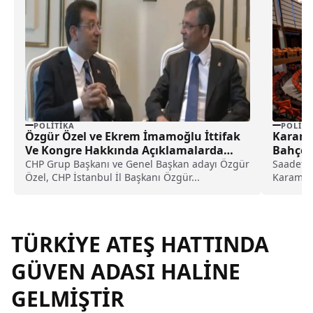
POLITIKA
POLITI
Özgür Özel ve Ekrem İmamoğlu İttifak
Karamo
Ve Kongre Hakkında Açıklamalarda
Bahçel
Bulundu
CHP Grup Başkanı ve Genel Başkan adayı Özgür
Saadet P
Özel, CHP İstanbul İl Başkanı Özgür...
Karamol
TBMM Ge
sorununu
TÜRKİYE ATEŞ HATTINDA
GÜVEN ADASI HALİNE
GELMİŞTİR