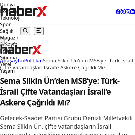
Dünya
Politika
Teknoloji
Spor
Sağlık
Magazin
3. Sayfa
Eğitim
Sinema
Anasayfa
›
Politika
›
Sema Silkin Ün’den MSB’ye: Türk-İsrail
Yerel
Çifte Vatandaşları İsrail’e Askere Çağrıldı Mı?
Yaşam
Sema Silkin Ün’den MSB’ye: Türk-
İsrail Çifte Vatandaşları İsrail’e
Askere Çağrıldı Mı?
Gelecek-Saadet Partisi Grubu Denizli Milletvekili
Sema Silkin Ün, çifte vatandaşların İsrail
ordusunda askerliğini yapmalarının savaş ilan