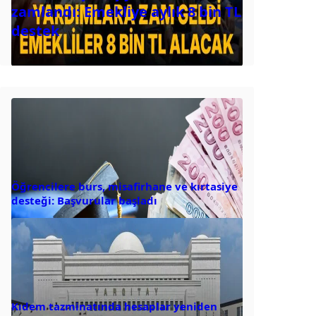
zamlandı: Emekliye aylık 8 bin TL
destek
Öğrencilere burs, misafirhane ve kırtasiye
desteği: Başvurular başladı
Kıdem tazminatında hesaplar yeniden