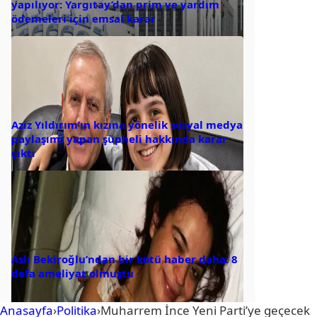
yapılıyor: Yargıtay’dan prim ve yardım
ödemeleri için emsal karar
Aziz Yıldırım’ın kızına yönelik sosyal medya
paylaşımı yapan şüpheli hakkında karar
çıktı
Aslı Bekiroğlu’ndan bir kötü haber daha: 8
defa ameliyat olmuştu
Anasayfa
›
Politika
›
Muharrem İnce Yeni Parti’ye geçecek