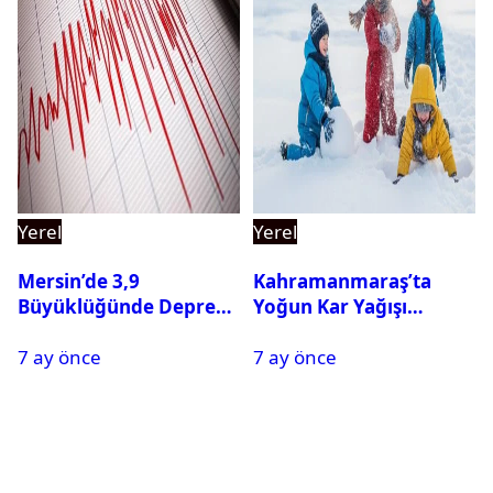
Yerel
Yerel
Mersin’de 3,9
Kahramanmaraş’ta
Büyüklüğünde Deprem
Yoğun Kar Yağışı
Oldu
Nedeniyle Okullar Yarın
7 ay önce
7 ay önce
Tatil