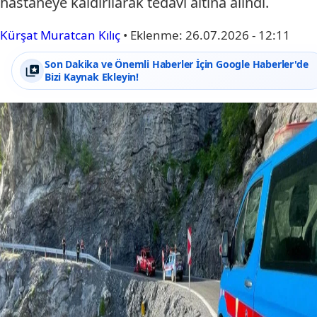
hastaneye kaldırılarak tedavi altına alındı.
Kürşat Muratcan Kılıç
•
Eklenme:
26.07.2026 - 12:11
Son Dakika ve Önemli Haberler İçin Google Haberler'de
Bizi Kaynak Ekleyin!