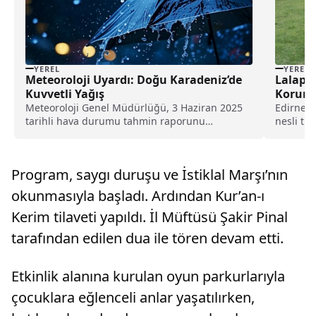
YEREL
YEREL
Meteoroloji Uyardı: Doğu Karadeniz’de
Lalapa
Kuvvetli Yağış
Koruma
Meteoroloji Genel Müdürlüğü, 3 Haziran 2025
Edirne'n
tarihli hava durumu tahmin raporunu
nesli tü
yayımladı. Rapora göre...
karıncal
Program, saygı duruşu ve İstiklal Marşı’nın
okunmasıyla başladı. Ardından Kur’an-ı
Kerim tilaveti yapıldı. İl Müftüsü Şakir Pinal
tarafından edilen dua ile tören devam etti.
Etkinlik alanına kurulan oyun parkurlarıyla
çocuklara eğlenceli anlar yaşatılırken,