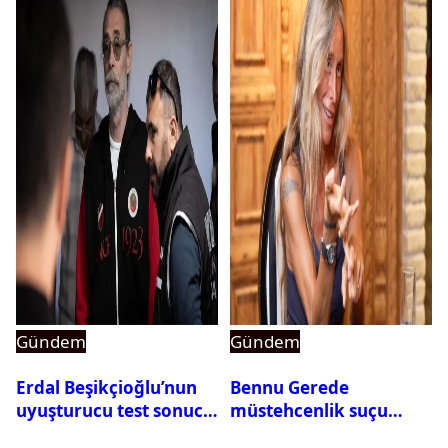
Gündem
Gündem
Erdal Beşikçioğlu’nun
Bennu Gerede
uyuşturucu test sonucu
müstehcenlik suçu
belli oldu
kapsamında gözaltına