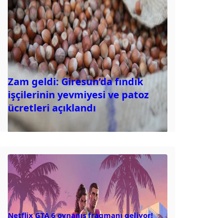
Zam geldi: Giresun’da fındık
işçilerinin yevmiyesi ve patoz
ücretleri açıklandı
Netflix GTA 6 oynanış fragmanı geliyor!