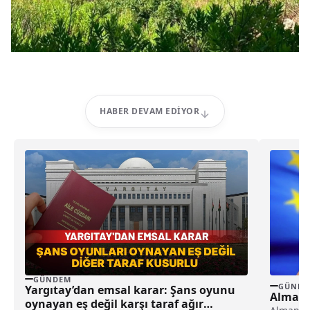
HABER DEVAM EDIYOR
GÜNDEM
GÜNDE
Yargıtay’dan emsal karar: Şans oyunu
Almanya
oynayan eş değil karşı taraf ağır