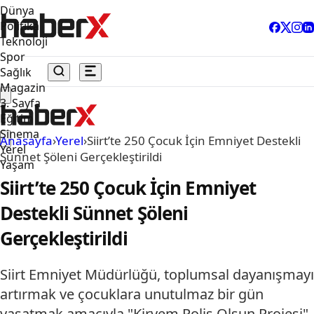
Dünya
Politika
Teknoloji
Spor
Sağlık
Magazin
3. Sayfa
Eğitim
Sinema
Anasayfa
›
Yerel
›
Siirt’te 250 Çocuk İçin Emniyet Destekli
Yerel
Sünnet Şöleni Gerçekleştirildi
Yaşam
Siirt’te 250 Çocuk İçin Emniyet
Destekli Sünnet Şöleni
Gerçekleştirildi
Siirt Emniyet Müdürlüğü, toplumsal dayanışmayı
artırmak ve çocuklara unutulmaz bir gün
yaşatmak amacıyla "Kirvem Polis Olsun Projesi"