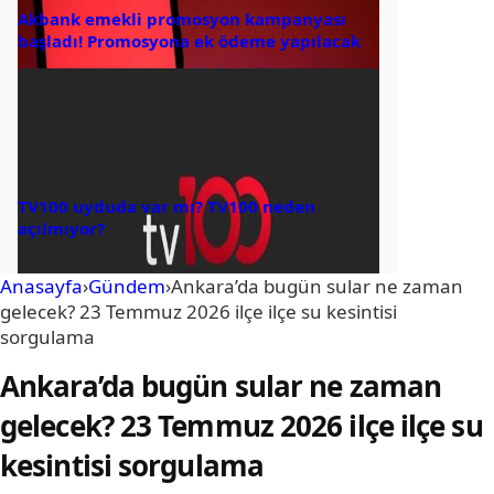
Akbank emekli promosyon kampanyası
başladı! Promosyona ek ödeme yapılacak
TV100 uyduda var mı? TV100 neden
açılmıyor?
Anasayfa
›
Gündem
›
Ankara’da bugün sular ne zaman
gelecek? 23 Temmuz 2026 ilçe ilçe su kesintisi
sorgulama
Ankara’da bugün sular ne zaman
gelecek? 23 Temmuz 2026 ilçe ilçe su
kesintisi sorgulama