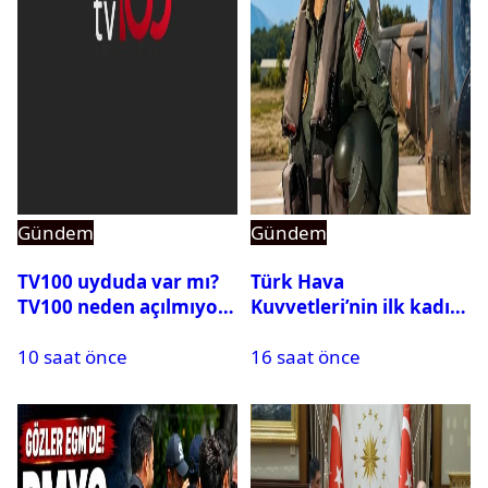
Gündem
Gündem
TV100 uyduda var mı?
Türk Hava
TV100 neden açılmıyor?
Kuvvetleri’nin ilk kadın
generali Özlem
10 saat önce
16 saat önce
Karapınar hakkında
dikkat çeken detay
ortaya çıktı