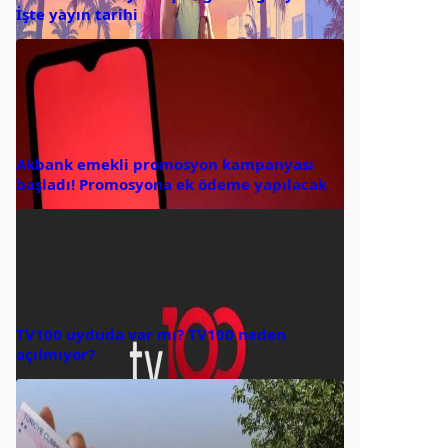
İşte yayın tarihi
Akbank emekli promosyon kampanyası
başladı! Promosyona ek ödeme yapılacak
TV100 uyduda var mı? TV100 neden
açılmıyor?