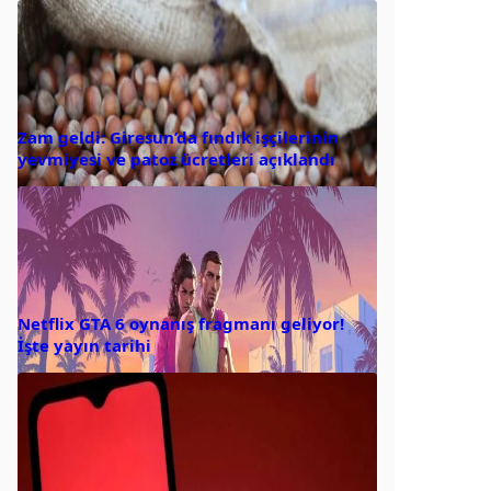
Zam geldi: Giresun’da fındık işçilerinin
yevmiyesi ve patoz ücretleri açıklandı
Netflix GTA 6 oynanış fragmanı geliyor!
İşte yayın tarihi