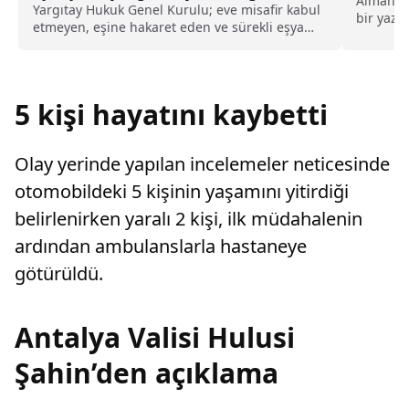
Almanya 
kusurlu sayıldı
Yargıtay Hukuk Genel Kurulu; eve misafir kabul
bir yazıl
etmeyen, eşine hakaret eden ve sürekli eşya
başvurul
değiştirerek masraf çıkaran kadını ağır kusurlu
sayarak, kadının eşine tazminat ödemesine
karar verdi.
5 kişi hayatını kaybetti
Olay yerinde yapılan incelemeler neticesinde
otomobildeki 5 kişinin yaşamını yitirdiği
belirlenirken yaralı 2 kişi, ilk müdahalenin
ardından ambulanslarla hastaneye
götürüldü.
Antalya Valisi Hulusi
Şahin’den açıklama