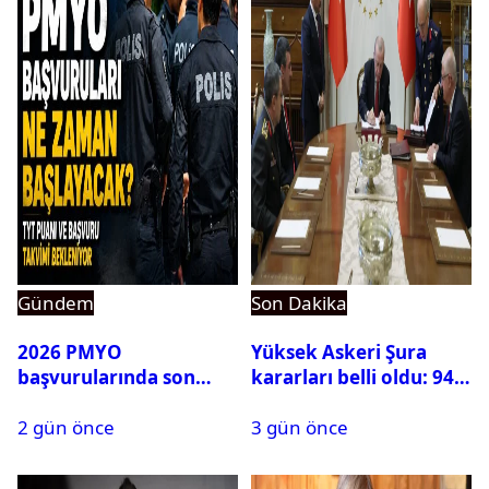
Gündem
Son Dakika
2026 PMYO
Yüksek Askeri Şura
başvurularında son
kararları belli oldu: 94
durum ne?
isim terfi etti
2 gün önce
3 gün önce