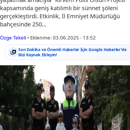
kapsamında geniş katılımlı bir sünnet şöleni
gerçekleştirdi. Etkinlik, İl Emniyet Müdürlüğü
bahçesinde 250…
Özge Tekeli
•
Eklenme:
03.06.2025 - 13:52
Son Dakika ve Önemli Haberler İçin Google Haberler'de
Bizi Kaynak Ekleyin!