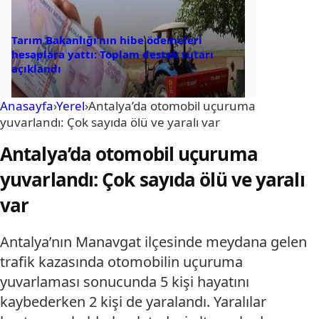
Tarım Bakanlığı’nın hibe ödemeleri
hesaplara yattı: Toplam destek tutarı
açıklandı
Anasayfa
›
Yerel
›
Antalya’da otomobil uçuruma
yuvarlandı: Çok sayıda ölü ve yaralı var
Antalya’da otomobil uçuruma
yuvarlandı: Çok sayıda ölü ve yaralı
var
Antalya’nın Manavgat ilçesinde meydana gelen
trafik kazasında otomobilin uçuruma
yuvarlaması sonucunda 5 kişi hayatını
kaybederken 2 kişi de yaralandı. Yaralılar