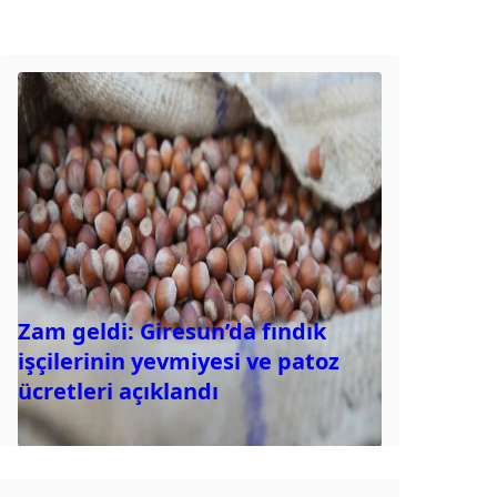
Zam geldi: Giresun’da fındık
işçilerinin yevmiyesi ve patoz
ücretleri açıklandı