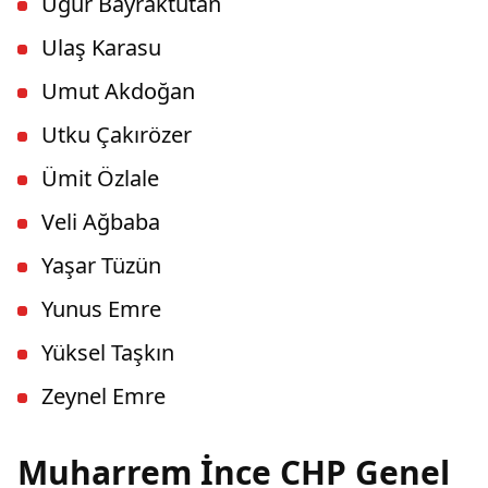
Uğur Bayraktutan
Ulaş Karasu
Umut Akdoğan
Utku Çakırözer
Ümit Özlale
Veli Ağbaba
Yaşar Tüzün
Yunus Emre
Yüksel Taşkın
Zeynel Emre
Muharrem İnce CHP Genel