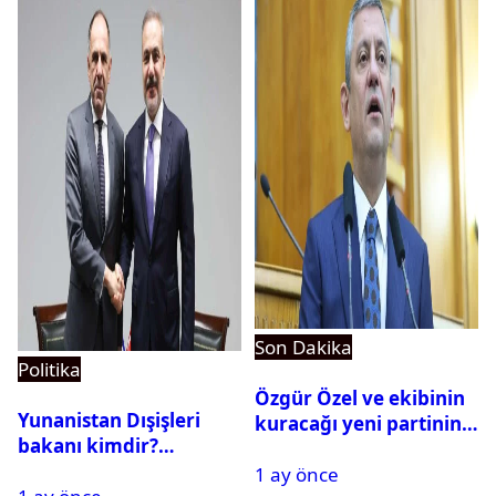
Son Dakika
Politika
Özgür Özel ve ekibinin
Yunanistan Dışişleri
kuracağı yeni partinin
bakanı kimdir?
tarihi belli oldu
Georgios Gerapetritis
1 ay önce