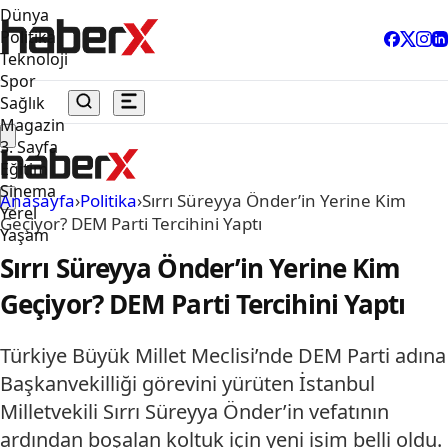
Dünya
Politika
Teknoloji
Spor
Sağlık
Magazin
3. Sayfa
Eğitim
Sinema
Anasayfa
›
Politika
›
Sırrı Süreyya Önder’in Yerine Kim
Yerel
Geçiyor? DEM Parti Tercihini Yaptı
Yaşam
Sırrı Süreyya Önder’in Yerine Kim
Geçiyor? DEM Parti Tercihini Yaptı
Türkiye Büyük Millet Meclisi’nde DEM Parti adına
Başkanvekilliği görevini yürüten İstanbul
Milletvekili Sırrı Süreyya Önder’in vefatının
ardından boşalan koltuk için yeni isim belli oldu.