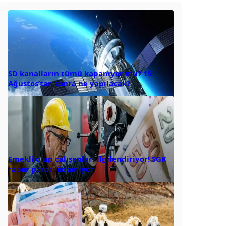
SD kanalların tümü kapanıyor mu? 15
Ağustos’tan sonra ne yapılacak?
Emekli olup çalışanları ilgilendiriyor! SGK
rapor parası ödemiyor