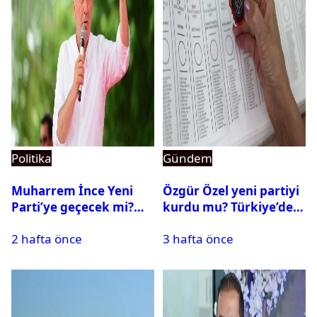
Politika
Gündem
Muharrem İnce Yeni
Özgür Özel yeni partiyi
Parti’ye geçecek mi?
kurdu mu? Türkiye’de
CHP’den istifa etti mi?
siyasi parti kurma
2 hafta önce
3 hafta önce
süreci nasıl işler?