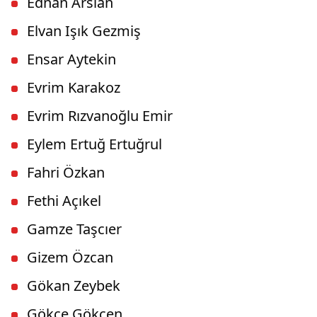
Ednan Arslan
Elvan Işık Gezmiş
Ensar Aytekin
Evrim Karakoz
Evrim Rızvanoğlu Emir
Eylem Ertuğ Ertuğrul
Fahri Özkan
Fethi Açıkel
Gamze Taşcıer
Gizem Özcan
Gökan Zeybek
Gökçe Gökçen