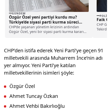
GÜNDEM
POLITI
Özgür Özel yeni partiyi kurdu mu?
Faik Öz
Türkiye’de siyasi parti kurma süreci
CHP Gene
nasıl işler?
CHP’de yaşanan yönetim krizinin ardından
Tekirdağ
Özgür Özel, yeni bir siyasi parti kurma kararını
Parlamen
kamuoyu ile resmen paylaştı. Özel’in CHP’ye
yaptığı veda konuşması sonrasında Kurucular
Kurulu’nun çalışmaları başladı. Bu gelişme
CHP’den istifa ederek Yeni Parti’ye geçen 91
siyasi bir parti kurma süreci hakkındaki
araştırmaları artırdı.
milletvekili arasında Muharrem İnce’nin adı
yer almıyor. Yeni Parti’ye katılan
milletvekillerinin isimleri şöyle:
Özgür Özel
Ahmet Tuncay Özkan
Ahmet Vehbi Bakırlıoğlu