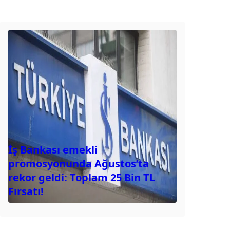
İş Bankası emekli
promosyonunda Ağustos’ta
rekor geldi: Toplam 25 Bin TL
Fırsatı!