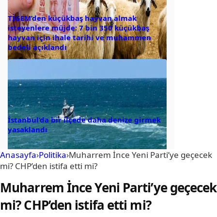
TİGEM’den küçükbaş hayvan almak
isteyenlere müjde: 7 bin 350 küçükbaş
hayvan için ihale tarihi ve muhammen
bedeli açıklandı
İstanbul’da bir ilçede daha denize girmek
yasaklandı
Anasayfa
›
Politika
›
Muharrem İnce Yeni Parti’ye geçecek
mi? CHP’den istifa etti mi?
Muharrem İnce Yeni Parti’ye geçecek
mi? CHP’den istifa etti mi?