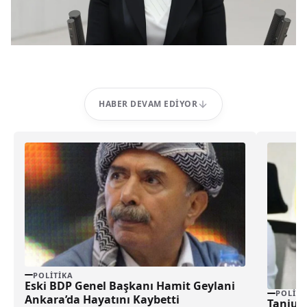
HABER DEVAM EDIYOR
POLITIKA
Eski BDP Genel Başkanı Hamit Geylani
POLITI
Ankara’da Hayatını Kaybetti
Tanju Ö