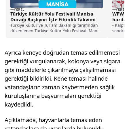
YEREL
YEREL
Türkiye Kültür Yolu Festivali Manisa
WPW se
Durağı Başlıyor: İşte Etkinlik Takvimi
harita
Türkiye Kültür ve Turizm Bakanlığı tarafından
- Kalpte
düzenlenen Türkiye Kültür Yolu Festivali Manisa
sendromu
programı 2025...
"Hastalı
Nabzım 2
oluyordu
Ayrıca keneye doğrudan temas edilmemesi
durmuştu
herhangi
gerektiği vurgulanarak, kolonya veya sigara
Koşuyolu
gibi maddelerle çıkarılmaya çalışılmaması
Hastanes
Abdulkad
gerektiği bildirildi. Kene teması halinde
hiçbir ş
değerlen
vatandaşların zaman kaybetmeden sağlık
bazen şi
kuruluşlarına başvurmaları gerektiği
çıkabiliy
kaydedildi.
Açıklamada, hayvanlarla temas eden
vatandaşlara da uyarılarda bulunuldu.