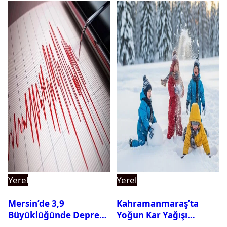
Yerel
Yerel
Mersin’de 3,9
Kahramanmaraş’ta
Büyüklüğünde Deprem
Yoğun Kar Yağışı
Oldu
Nedeniyle Okullar Yarın