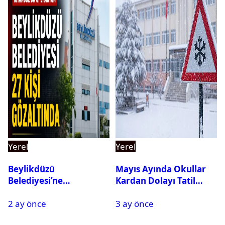
Yerel
Yerel
Beylikdüzü
Mayıs Ayında Okullar
Belediyesi’ne
Kardan Dolayı Tatil
Operasyon: 27 Kişi
Edildi
2 ay önce
3 ay önce
Gözaltına Alındı