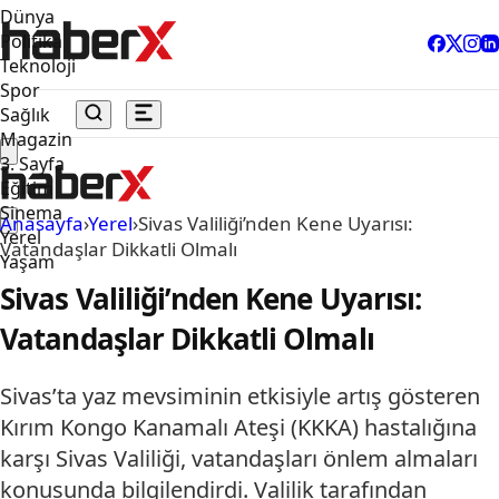
Dünya
Politika
Teknoloji
Spor
Sağlık
Magazin
3. Sayfa
Eğitim
Sinema
Anasayfa
›
Yerel
›
Sivas Valiliği’nden Kene Uyarısı:
Yerel
Vatandaşlar Dikkatli Olmalı
Yaşam
Sivas Valiliği’nden Kene Uyarısı:
Vatandaşlar Dikkatli Olmalı
Sivas’ta yaz mevsiminin etkisiyle artış gösteren
Kırım Kongo Kanamalı Ateşi (KKKA) hastalığına
karşı Sivas Valiliği, vatandaşları önlem almaları
konusunda bilgilendirdi. Valilik tarafından