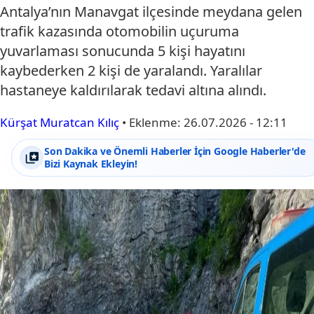
Antalya’nın Manavgat ilçesinde meydana gelen
trafik kazasında otomobilin uçuruma
yuvarlaması sonucunda 5 kişi hayatını
kaybederken 2 kişi de yaralandı. Yaralılar
hastaneye kaldırılarak tedavi altına alındı.
Kürşat Muratcan Kılıç
•
Eklenme:
26.07.2026 - 12:11
Son Dakika ve Önemli Haberler İçin Google Haberler'de
Bizi Kaynak Ekleyin!