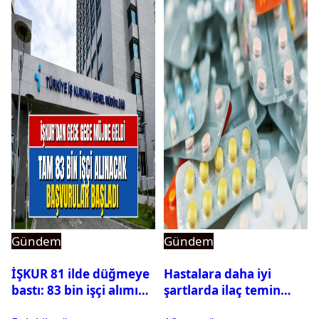
Gündem
Gündem
İŞKUR 81 ilde düğmeye
Hastalara daha iyi
bastı: 83 bin işçi alımı
şartlarda ilaç temin
için başvurular başladı
edilecek: Rekabet