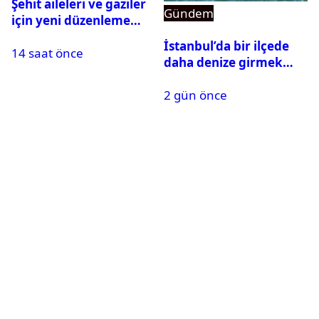
Şehit aileleri ve gaziler
Gündem
için yeni düzenleme
Meclis’ten geçti
İstanbul’da bir ilçede
14 saat önce
daha denize girmek
yasaklandı
2 gün önce