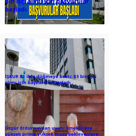
bin işçi alımı için başvurular
başladı
İŞKUR 81 ilde düğmeye bastı: 83 bin işçi
alımı için başvurular başladı
Özgür Erdursun’dan uyarı: Emeklilikte
yüksek prime yüksek maaş bekleyenlere