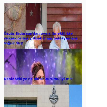
Özgür Erdursun’dan uyarı: Emeklilikte
yüksek prime yüksek maaş bekleyenlere
soğuk duş!
Deniz Seki’ye ne oldu? Durumu iyi mi?