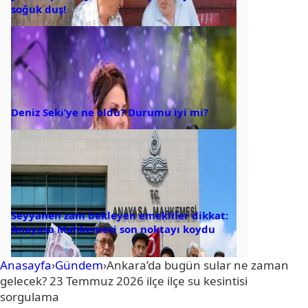
soğuk duş!
Deniz Seki’ye ne oldu? Durumu iyi mi?
Seyyanen zam bekleyen emekliler dikkat:
Anayasa Mahkemesi son noktayı koydu
Anasayfa
›
Gündem
›
Ankara’da bugün sular ne zaman
gelecek? 23 Temmuz 2026 ilçe ilçe su kesintisi
sorgulama