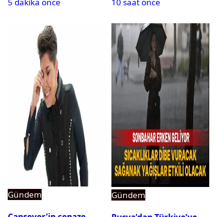
5 dakika önce
10 saat önce
Kurumu duyurdu
Gündem
Gündem
Cansever’in cenaze