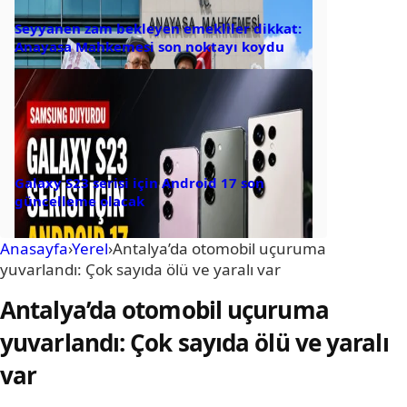
Seyyanen zam bekleyen emekliler dikkat:
Anayasa Mahkemesi son noktayı koydu
Galaxy S23 serisi için Android 17 son
güncelleme olacak
Anasayfa
›
Yerel
›
Antalya’da otomobil uçuruma
yuvarlandı: Çok sayıda ölü ve yaralı var
Antalya’da otomobil uçuruma
yuvarlandı: Çok sayıda ölü ve yaralı
var