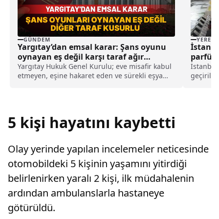
GÜNDEM
YEREL
Yargıtay’dan emsal karar: Şans oyunu
İstanbu
oynayan eş değil karşı taraf ağır
parfüm 
kusurlu sayıldı
Yargıtay Hukuk Genel Kurulu; eve misafir kabul
İstanbul
etmeyen, eşine hakaret eden ve sürekli eşya
geçirildi
değiştirerek masraf çıkaran kadını ağır kusurlu
Suçlarıy
sayarak, kadının eşine tazminat ödemesine
"5607 Sa
karar verdi.
suçuyla i
ş...
5 kişi hayatını kaybetti
Olay yerinde yapılan incelemeler neticesinde
otomobildeki 5 kişinin yaşamını yitirdiği
belirlenirken yaralı 2 kişi, ilk müdahalenin
ardından ambulanslarla hastaneye
götürüldü.