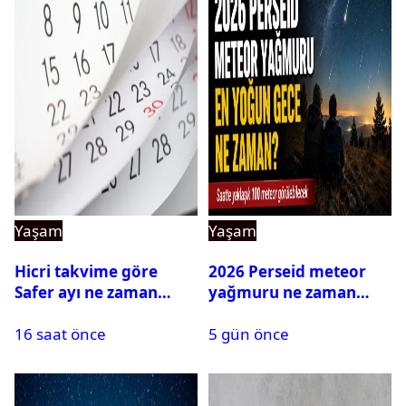
Yaşam
Yaşam
Hicri takvime göre
2026 Perseid meteor
Safer ayı ne zaman
yağmuru ne zaman
bitecek?
başlayacak?
16 saat önce
5 gün önce