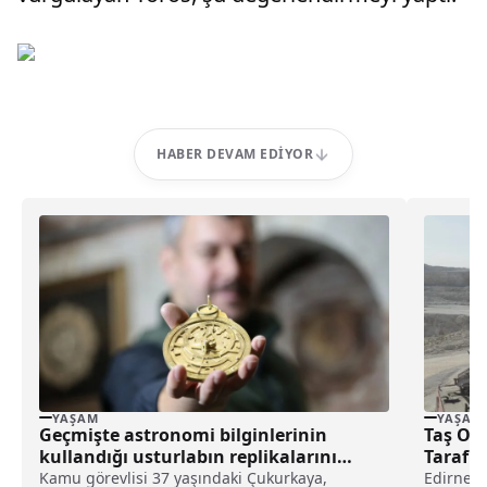
HABER DEVAM EDIYOR
YAŞAM
YAŞAM
Geçmişte astronomi bilginlerinin
Taş Oc
kullandığı usturlabın replikalarını
Tarafın
yapıyor
Kamu görevlisi 37 yaşındaki Çukurkaya,
Edirne'n