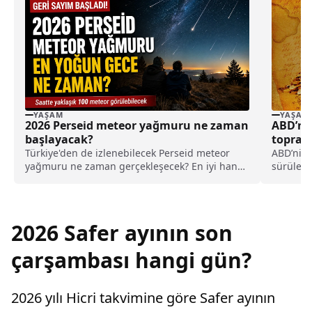
YAŞAM
YAŞAM
2026 Perseid meteor yağmuru ne zaman
ABD’nin
başlayacak?
toprak 
çözüle
Türkiye'den de izlenebilecek Perseid meteor
ABD’nin 
yağmuru ne zaman gerçekleşecek? En iyi hangi
sürülen 
bölgelerden izlenebilecek?
sanılan ü
uzmanlar
avcıları
şifrelerd
2026 Safer ayının son
edildi.
çarşambası hangi gün?
2026 yılı Hicri takvimine göre Safer ayının