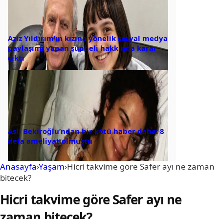
Aziz Yıldırım’ın kızına yönelik sosyal medya
paylaşımı yapan şüpheli hakkında karar
çıktı
Aslı Bekiroğlu’ndan bir kötü haber daha: 8
defa ameliyat olmuştu
Anasayfa
›
Yaşam
›
Hicri takvime göre Safer ayı ne zaman
bitecek?
Hicri takvime göre Safer ayı ne
zaman bitecek?