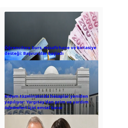
Öğrencilere burs, misafirhane ve kırtasiye
desteği: Başvurular başladı
Kıdem tazminatında hesaplar yeniden
yapılıyor: Yargıtay’dan prim ve yardım
ödemeleri için emsal karar