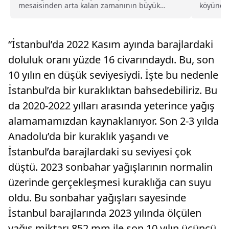
mesaisinden arta kalan zamanının büyük
köyünde 
bölümünü tarihi bir handa...
düşen bir
“İstanbul’da 2022 Kasım ayında barajlardaki
doluluk oranı yüzde 16 civarındaydı. Bu, son
10 yılın en düşük seviyesiydi. İşte bu nedenle
İstanbul’da bir kuraklıktan bahsedebiliriz. Bu
da 2020-2022 yılları arasında yeterince yağış
alamamamızdan kaynaklanıyor. Son 2-3 yılda
Anadolu’da bir kuraklık yaşandı ve
İstanbul’da barajlardaki su seviyesi çok
düştü. 2023 sonbahar yağışlarının normalin
üzerinde gerçekleşmesi kuraklığa can suyu
oldu. Bu sonbahar yağışları sayesinde
İstanbul barajlarında 2023 yılında ölçülen
yağış miktarı 852 mm ile son 10 yılın üçüncü