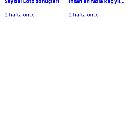
Sayısal Loto sonuçları
insan en fazla kaç yıl
yaşayabilir?
2 hafta önce
2 hafta önce