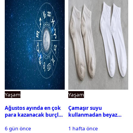
Yaşam
Yaşam
Ağustos ayında en çok
Çamaşır suyu
para kazanacak burçlar
kullanmadan beyaz
belli oldu
çorapları kar gibi beyaz
6 gün önce
1 hafta önce
yapan doğal yöntem