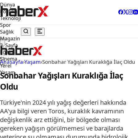
Dünya
Politika
Teknoloji
Spor
Sağlık
Magazin
3. Sayfa
Eğitim
Sinema
Anasayfa
›
Yaşam
›
Sonbahar Yağışları Kuraklığa İlaç Oldu
Yerel
Yaşam
Sonbahar Yağışları Kuraklığa İlaç
Oldu
Türkiye'nin 2024 yılı yağış değerleri hakkında
AA'ya bilgi veren Toros, kuraklık kavramının
değişkenlik arz ettiğini, bir bölgede olması
gereken yağışın görülmemesi ve barajlarda
yeterince su olmaması durumunda hidrolojik