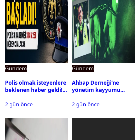
Gündem
Gündem
Polis olmak isteyenlere
Ahbap Derneği’ne
beklenen haber geldi!
yönetim kayyumu
PMYO başvuruları açıldı
atandı: Kapatma davası
2 gün önce
2 gün önce
açıldı