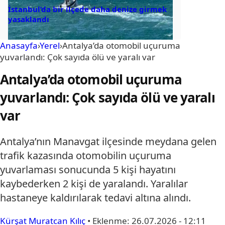
İstanbul’da bir ilçede daha denize girmek
yasaklandı
Anasayfa
›
Yerel
›
Antalya’da otomobil uçuruma
yuvarlandı: Çok sayıda ölü ve yaralı var
Antalya’da otomobil uçuruma
yuvarlandı: Çok sayıda ölü ve yaralı
var
Antalya’nın Manavgat ilçesinde meydana gelen
trafik kazasında otomobilin uçuruma
yuvarlaması sonucunda 5 kişi hayatını
kaybederken 2 kişi de yaralandı. Yaralılar
hastaneye kaldırılarak tedavi altına alındı.
Kürşat Muratcan Kılıç
•
Eklenme:
26.07.2026 - 12:11