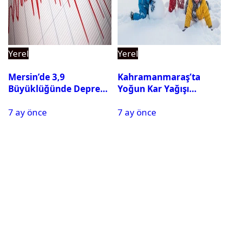
Yerel
Yerel
Mersin’de 3,9
Kahramanmaraş’ta
Büyüklüğünde Deprem
Yoğun Kar Yağışı
Oldu
Nedeniyle Okullar Yarın
7 ay önce
7 ay önce
Tatil