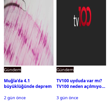
Gündem
Gündem
Muğla’da 4.1
TV100 uyduda var mı?
büyüklüğünde deprem
TV100 neden açılmıyor?
2 gün önce
3 gün önce