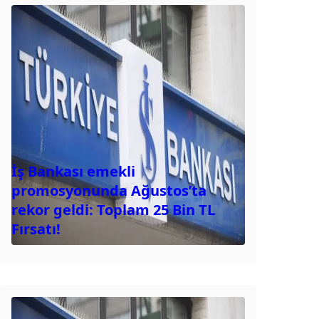
İş Bankası emekli
promosyonunda Ağustos’ta
rekor geldi: Toplam 25 Bin TL
Fırsatı!