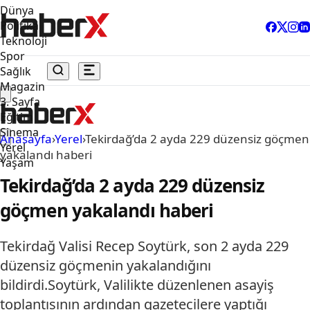
Dünya
Politika
Teknoloji
Spor
Sağlık
Magazin
3. Sayfa
Eğitim
Sinema
Anasayfa
›
Yerel
›
Tekirdağ’da 2 ayda 229 düzensiz göçmen
Yerel
yakalandı haberi
Yaşam
Tekirdağ’da 2 ayda 229 düzensiz
göçmen yakalandı haberi
Tekirdağ Valisi Recep Soytürk, son 2 ayda 229
düzensiz göçmenin yakalandığını
bildirdi.Soytürk, Valilikte düzenlenen asayiş
toplantısının ardından gazetecilere yaptığı