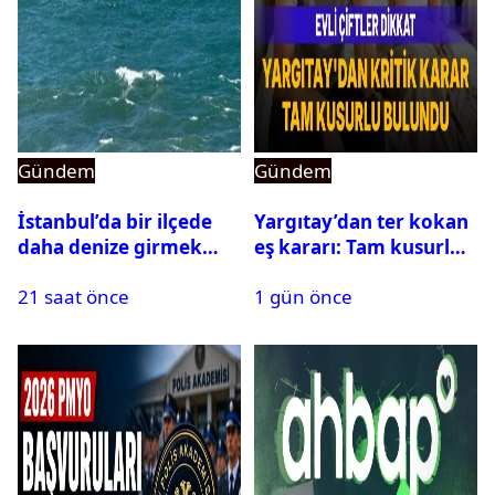
Gündem
Gündem
İstanbul’da bir ilçede
Yargıtay’dan ter kokan
daha denize girmek
eş kararı: Tam kusurlu
yasaklandı
bulundu
21 saat önce
1 gün önce