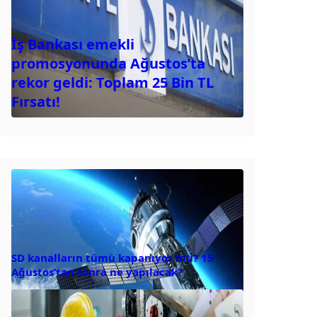
İş Bankası emekli
promosyonunda Ağustos’ta
rekor geldi: Toplam 25 Bin TL
Fırsatı!
SD kanalların tümü kapanıyor mu? 15
Ağustos’tan sonra ne yapılacak?