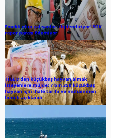
Emekli olup çalışanları ilgilendiriyor! SGK
rapor parası ödemiyor
TİGEM’den küçükbaş hayvan almak
isteyenlere müjde: 7 bin 350 küçükbaş
hayvan için ihale tarihi ve muhammen
bedeli açıklandı