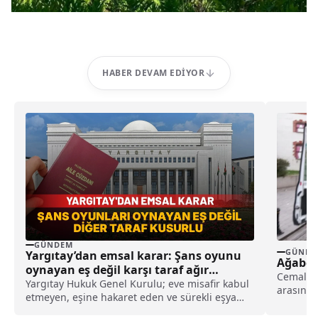
HABER DEVAM EDIYOR
GÜNDEM
GÜNDE
Yargıtay’dan emsal karar: Şans oyunu
Ağabeyi
oynayan eş değil karşı taraf ağır
Cemaliye
kusurlu sayıldı
Yargıtay Hukuk Genel Kurulu; eve misafir kabul
arasında
etmeyen, eşine hakaret eden ve sürekli eşya
çıktı.Ta
değiştirerek masraf çıkaran kadını ağır kusurlu