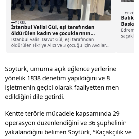
YEREL
Balıkes
YEREL
Baskın
İstanbul Valisi Gül, eşi tarafından
Edremit'
öldürülen kadın ve çocuklarının
saçakları
cenazesine katıldı haberi
İstanbul Valisi Davut Gül, eşi tarafından
bölgeleri
öldürülen Fikriye Alıcı ve 3 çocuğu için Avcılar
Merkez Camisi'nde kılınan cenaze namazına
katıldı.Denizköşkler Mahallesi'ndeki evlerinde
eşi tarafından öldürülen 35 yaşındaki Fikriye
Soytürk, umuma açık eğlence yerlerine
Alıcı...
yönelik 1838 denetim yapıldığını ve 8
işletmenin geçici olarak faaliyetten men
edildiğini dile getirdi.
Kentte terörle mücadele kapsamında 29
operasyon düzenlendiğini ve 36 şüphelinin
yakalandığını belirten Soytürk, “Kaçakçılık ve