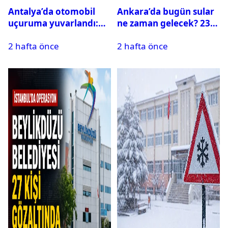
Antalya’da otomobil
Ankara’da bugün sular
uçuruma yuvarlandı:
ne zaman gelecek? 23
Çok sayıda ölü ve yaralı
Temmuz 2026 ilçe ilçe
2 hafta önce
2 hafta önce
var
su kesintisi sorgulama