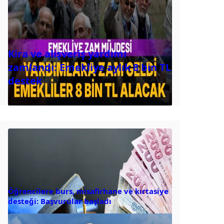
Kira ve alışveriş yardımı
zamlandı: Emekliye aylık 8 bin TL
destek
Öğrencilere burs, misafirhane ve kırtasiye
desteği: Başvurular başladı