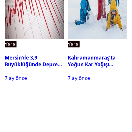
Yerel
Yerel
Mersin’de 3,9
Kahramanmaraş’ta
Büyüklüğünde Deprem
Yoğun Kar Yağışı
Oldu
Nedeniyle Okullar Yarın
7 ay önce
7 ay önce
Tatil