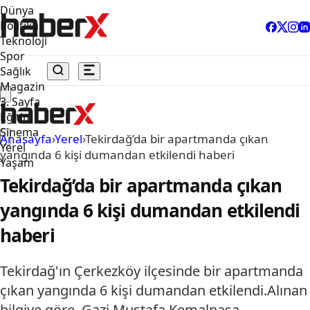
Dünya
Politika
Teknoloji
Spor
Sağlık
Magazin
3. Sayfa
Eğitim
Sinema
Anasayfa
›
Yerel
›
Tekirdağ’da bir apartmanda çıkan
Yerel
yangında 6 kişi dumandan etkilendi haberi
Yaşam
Tekirdağ’da bir apartmanda çıkan
yangında 6 kişi dumandan etkilendi
haberi
Tekirdağ'ın Çerkezköy ilçesinde bir apartmanda
çıkan yangında 6 kişi dumandan etkilendi.Alınan
bilgiye göre, Gazi Mustafa Kemalpaşa