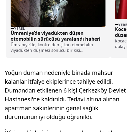
YEREL
Kocaeli
YEREL
Ümraniye’de viyadükten düşen
düzenl
otomobilin sürücüsü yaralandı haberi
Kocaeli 
Ümraniye'de, kontrolden çıkan otomobilin
dolayısı
viyadükten düşmesi sonucu bir kişi
gerçekleş
yaralandı.Eren B. idaresindeki 34 KKN 558
düzenlen
plakalı otomobil, Çamlık Mahallesi Turgut Özal
bürokratl
Bulvarı'nda, sürücünün direksiyon hakimiyetini
bayraml
Yoğun duman nedeniyle binada mahsur
kaybetmesi sonucu ö...
açıklama.
kalanlar itfaiye ekiplerince tahliye edildi.
Dumandan etkilenen 6 kişi Çerkezköy Devlet
Hastanesi'ne kaldırıldı. Tedavi altına alınan
apartman sakinlerinin genel sağlık
durumunun iyi olduğu öğrenildi.