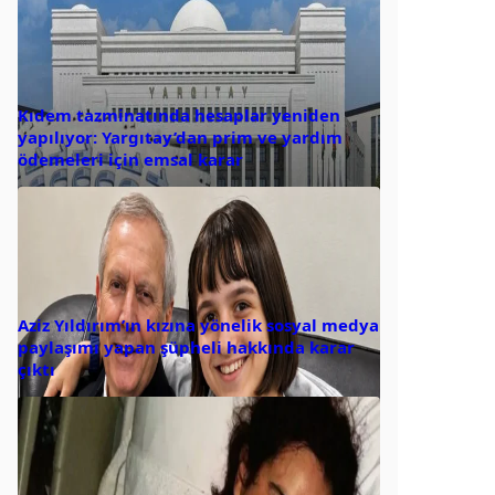
Kıdem tazminatında hesaplar yeniden
yapılıyor: Yargıtay’dan prim ve yardım
ödemeleri için emsal karar
Aziz Yıldırım’ın kızına yönelik sosyal medya
paylaşımı yapan şüpheli hakkında karar
çıktı