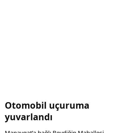
Otomobil uçuruma
yuvarlandı
Manavgat’a bağlı Beydiğin Mahallesi