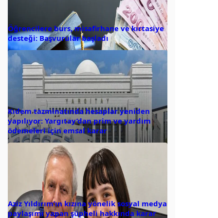
Öğrencilere burs, misafirhane ve kırtasiye
desteği: Başvurular başladı
Kıdem tazminatında hesaplar yeniden
yapılıyor: Yargıtay’dan prim ve yardım
ödemeleri için emsal karar
Aziz Yıldırım’ın kızına yönelik sosyal medya
paylaşımı yapan şüpheli hakkında karar