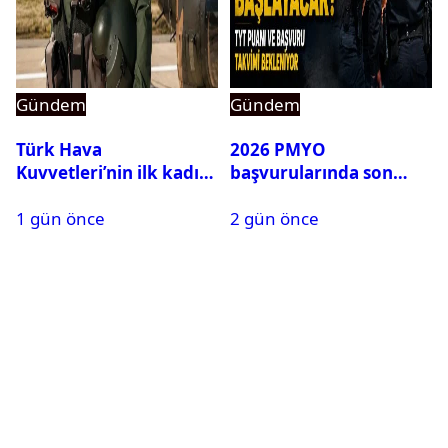
Gündem
Gündem
Türk Hava
2026 PMYO
Kuvvetleri’nin ilk kadın
başvurularında son
generali Özlem
durum ne?
1 gün önce
2 gün önce
Karapınar hakkında
dikkat çeken detay
ortaya çıktı