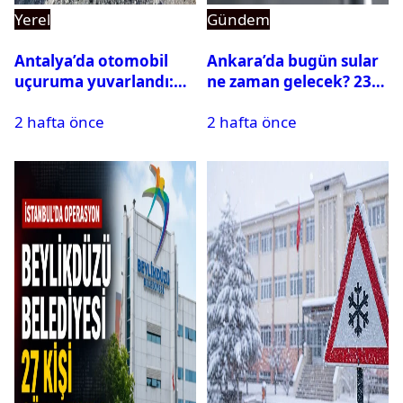
Yerel
Gündem
Antalya’da otomobil
Ankara’da bugün sular
uçuruma yuvarlandı:
ne zaman gelecek? 23
Çok sayıda ölü ve yaralı
Temmuz 2026 ilçe ilçe
2 hafta önce
2 hafta önce
var
su kesintisi sorgulama