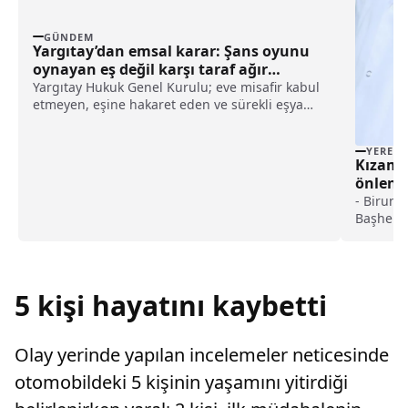
GÜNDEM
Yargıtay’dan emsal karar: Şans oyunu
oynayan eş değil karşı taraf ağır
kusurlu sayıldı
Yargıtay Hukuk Genel Kurulu; eve misafir kabul
etmeyen, eşine hakaret eden ve sürekli eşya
değiştirerek masraf çıkaran kadını ağır kusurlu
sayarak, kadının eşine tazminat ödemesine
YEREL
karar verdi.
Kızamık
önlenme
haberi
- Biruni 
Başhekim
"Kızamık
etkili yo
5 kişi hayatını kaybetti
Olay yerinde yapılan incelemeler neticesinde
otomobildeki 5 kişinin yaşamını yitirdiği