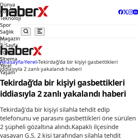
Dünya
Politika
Teknoloji
Spor
Sağlık
Magazin
3. Sayfa
Eğitim
Sinema
Anasayfa
›
Yerel
›
Tekirdağ’da bir kişiyi gasbettikleri
Yerel
iddiasıyla 2 zanlı yakalandı haberi
Yaşam
Tekirdağ’da bir kişiyi gasbettikleri
iddiasıyla 2 zanlı yakalandı haberi
Tekirdağ'da bir kişiyi silahla tehdit edip
telefonunu ve parasını gasbettikleri öne sürülen
2 şüpheli gözaltına alındı.Kapaklı ilçesinde
yaşayan G.S, 2 kişi tarafından silahla tehdit