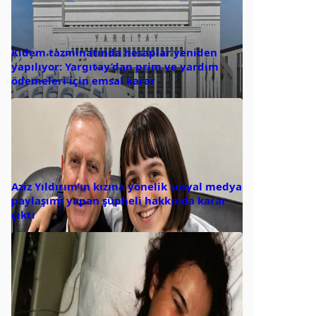
Kıdem tazminatında hesaplar yeniden
yapılıyor: Yargıtay’dan prim ve yardım
ödemeleri için emsal karar
Aziz Yıldırım’ın kızına yönelik sosyal medya
paylaşımı yapan şüpheli hakkında karar
çıktı