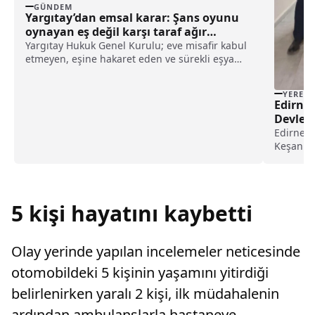
GÜNDEM
Yargıtay’dan emsal karar: Şans oyunu
oynayan eş değil karşı taraf ağır
kusurlu sayıldı
Yargıtay Hukuk Genel Kurulu; eve misafir kabul
etmeyen, eşine hakaret eden ve sürekli eşya
değiştirerek masraf çıkaran kadını ağır kusurlu
sayarak, kadının eşine tazminat ödemesine
YEREL
karar verdi.
Edirne 
Devlet
bulund
Edirne S
Keşan D
bulundu.
Yıldırım
kapsamın
kapsamda
5 kişi hayatını kaybetti
Olay yerinde yapılan incelemeler neticesinde
otomobildeki 5 kişinin yaşamını yitirdiği
belirlenirken yaralı 2 kişi, ilk müdahalenin
ardından ambulanslarla hastaneye