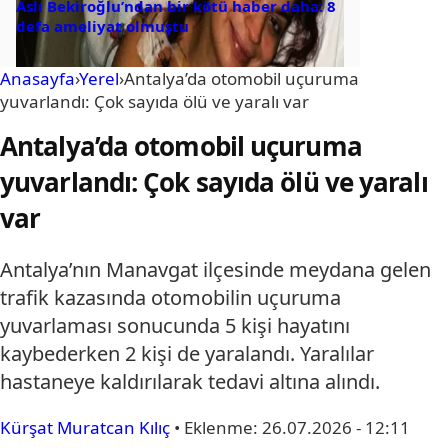
Aslı Bekiroğlu’ndan bir kötü haber daha: 8
defa ameliyat olmuştu
Anasayfa
›
Yerel
›
Antalya’da otomobil uçuruma
yuvarlandı: Çok sayıda ölü ve yaralı var
Antalya’da otomobil uçuruma
yuvarlandı: Çok sayıda ölü ve yaralı
var
Antalya’nın Manavgat ilçesinde meydana gelen
trafik kazasında otomobilin uçuruma
yuvarlaması sonucunda 5 kişi hayatını
kaybederken 2 kişi de yaralandı. Yaralılar
hastaneye kaldırılarak tedavi altına alındı.
Kürşat Muratcan Kılıç
•
Eklenme:
26.07.2026 - 12:11