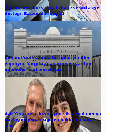
Öğrencilere burs, misafirhane ve kırtasiye
desteği: Başvurular başladı
Kıdem tazminatında hesaplar yeniden
yapılıyor: Yargıtay’dan prim ve yardım
ödemeleri için emsal karar
Aziz Yıldırım’ın kızına yönelik sosyal medya
paylaşımı yapan şüpheli hakkında karar
çıktı