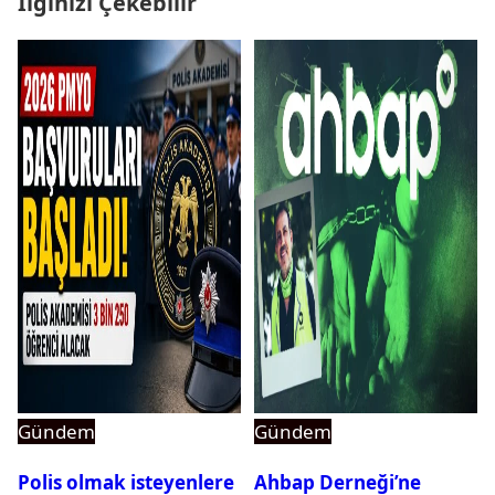
İlginizi Çekebilir
Gündem
Gündem
Polis olmak isteyenlere
Ahbap Derneği’ne