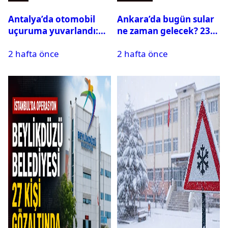
Antalya’da otomobil
Ankara’da bugün sular
uçuruma yuvarlandı:
ne zaman gelecek? 23
Çok sayıda ölü ve yaralı
Temmuz 2026 ilçe ilçe
2 hafta önce
2 hafta önce
var
su kesintisi sorgulama