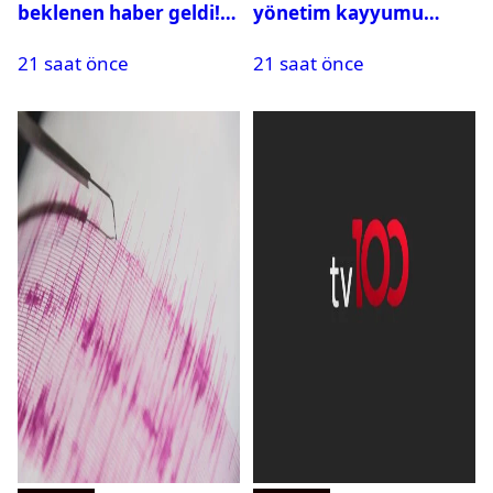
beklenen haber geldi!
yönetim kayyumu
PMYO başvuruları açıldı
atandı: Kapatma davası
21 saat önce
21 saat önce
açıldı