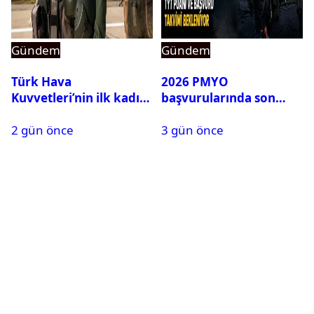
Gündem
Gündem
Türk Hava
2026 PMYO
Kuvvetleri’nin ilk kadın
başvurularında son
generali Özlem
durum ne?
2 gün önce
3 gün önce
Karapınar hakkında
dikkat çeken detay
ortaya çıktı