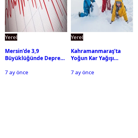
Yerel
Yerel
Mersin’de 3,9
Kahramanmaraş’ta
Büyüklüğünde Deprem
Yoğun Kar Yağışı
Oldu
Nedeniyle Okullar Yarın
7 ay önce
7 ay önce
Tatil