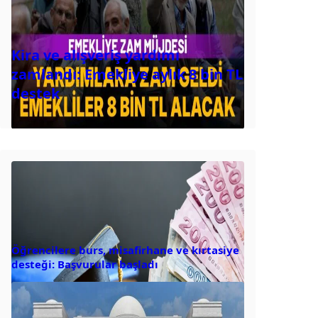
Kira ve alışveriş yardımı
zamlandı: Emekliye aylık 8 bin TL
destek
Öğrencilere burs, misafirhane ve kırtasiye
desteği: Başvurular başladı