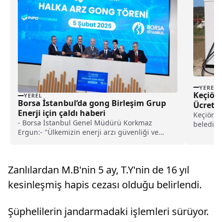
YEREL
Keçiöre
YEREL
Borsa İstanbul’da gong Birleşim Grup
Ücretsi
Enerji için çaldı haberi
Keçiören 
- Borsa İstanbul Genel Müdürü Korkmaz
belediye
Ergun:- "Ülkemizin enerji arzı güvenliği ve
istasyon
dünyamızın karşı karşıya olduğu çevre
sorunları dikkate alındığında, yenilenebilir
enerji yatırımlarını çok önemli buluyor ve bu
Zanlılardan M.B'nin 5 ay, T.Y'nin de 16 yıl
yatırımların halka arzla finanse edilmesini çok
değerli görüyoruz"- Birleşim Grup Enerji
kesinleşmiş hapis cezası olduğu belirlendi.
Yönetim Kurulu Başkanı Mesut Altan:- "Borsa
İstanbul'a kote olarak attığımız yeni adımla
halka arzdan elde edeceğimiz gelirin önemli
Şüphelilerin jandarmadaki işlemleri sürüyor.
bir kısmını yine yenilenebilir enerji sektöründe