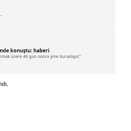
..
inde konuştu: haberi
kırmak üzere 40 gün sonra yine buradayız"
ndı.