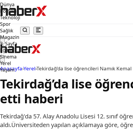
Dünya
Politika
Teknoloji
Spor
Sağlık
Magazin
3. Sayfa
Eğitim
Sinema
Yerel
Anasayfa
›
Yerel
›
Tekirdağ’da lise öğrencileri Namık Kemal Ü
Yaşam
Tekirdağ’da lise öğren
etti haberi
Tekirdağ'da 57. Alay Anadolu Lisesi 12. sınıf öğ
aldı.Üniversiteden yapılan açıklamaya göre, öğren