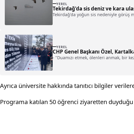
YEREL
Tekirdağ’da sis deniz ve kara ul
Tekirdağ'da yoğun sis nedeniyle görüş m
YEREL
CHP Genel Başkanı Özel, Kartal
- "Duamızı etmek, ölenleri anmak, bir k
Ayrıca üniversite hakkında tanıtıcı bilgiler verilere
Programa katılan 50 öğrenci ziyaretten duyduğu 