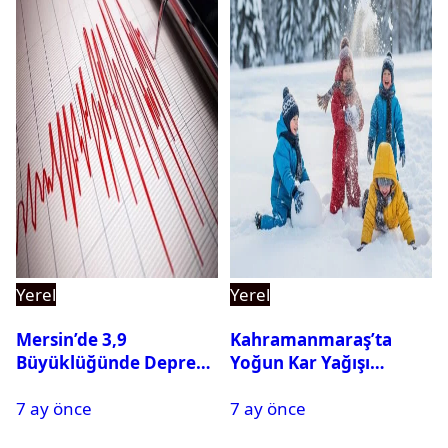
Yerel
Yerel
Mersin’de 3,9
Kahramanmaraş’ta
Büyüklüğünde Deprem
Yoğun Kar Yağışı
Oldu
Nedeniyle Okullar Yarın
7 ay önce
7 ay önce
Tatil