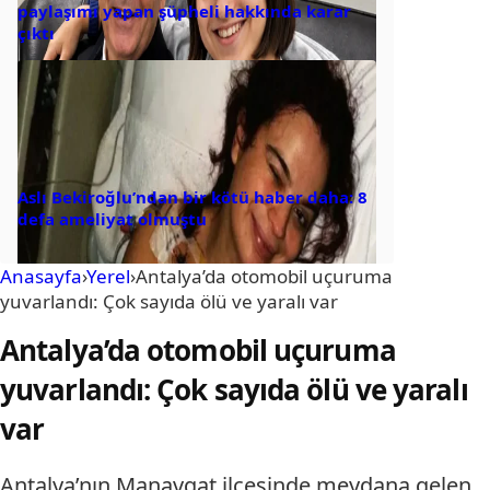
paylaşımı yapan şüpheli hakkında karar
çıktı
Aslı Bekiroğlu’ndan bir kötü haber daha: 8
defa ameliyat olmuştu
Anasayfa
›
Yerel
›
Antalya’da otomobil uçuruma
yuvarlandı: Çok sayıda ölü ve yaralı var
Antalya’da otomobil uçuruma
yuvarlandı: Çok sayıda ölü ve yaralı
var
Antalya’nın Manavgat ilçesinde meydana gelen