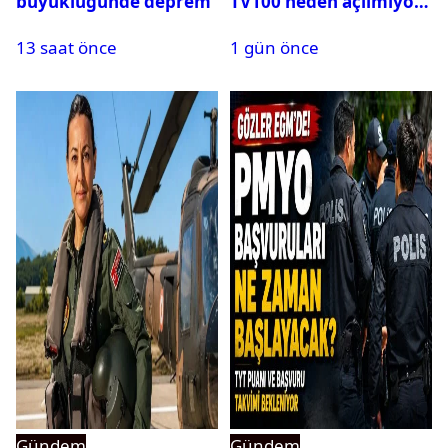
büyüklüğünde deprem
TV100 neden açılmıyor?
13 saat önce
1 gün önce
Gündem
Gündem