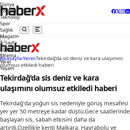
Dünya
Politika
Teknoloji
Spor
Sağlık
Magazin
3. Sayfa
Eğitim
Sinema
Anasayfa
›
Yerel
›
Tekirdağ’da sis deniz ve kara ulaşımını
Yerel
olumsuz etkiledi haberi
Yaşam
Tekirdağ’da sis deniz ve kara
ulaşımını olumsuz etkiledi haberi
Tekirdağ'da yoğun sis nedeniyle görüş mesafesi
yer yer 50 metreye kadar düştü.Gece saatlerinde
başlayan sis, sabah etkisini daha da
artırdı.Özellikle kenti Malkara, Hayrabolu ve