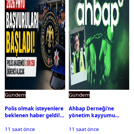
Gündem
Gündem
Polis olmak isteyenlere
Ahbap Derneği’ne
beklenen haber geldi!
yönetim kayyumu
PMYO başvuruları açıldı
atandı: Kapatma davası
11 saat önce
11 saat önce
açıldı