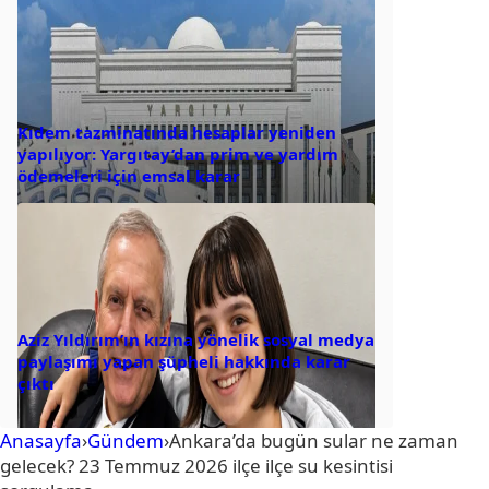
Kıdem tazminatında hesaplar yeniden
yapılıyor: Yargıtay’dan prim ve yardım
ödemeleri için emsal karar
Aziz Yıldırım’ın kızına yönelik sosyal medya
paylaşımı yapan şüpheli hakkında karar
çıktı
Anasayfa
›
Gündem
›
Ankara’da bugün sular ne zaman
gelecek? 23 Temmuz 2026 ilçe ilçe su kesintisi