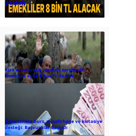
destek
Kira ve alışveriş yardımı zamlandı:
Emekliye aylık 8 bin TL destek
Öğrencilere burs, misafirhane ve kırtasiye
desteği: Başvurular başladı