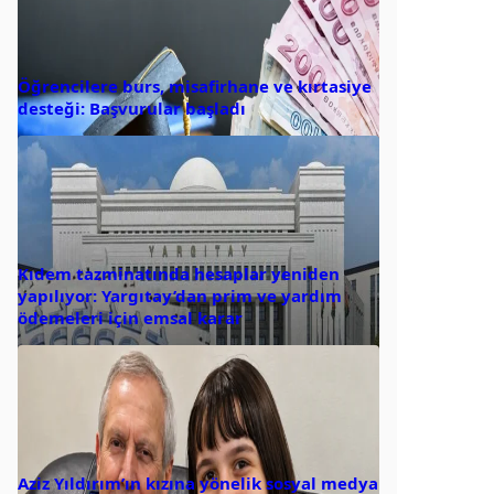
Öğrencilere burs, misafirhane ve kırtasiye
desteği: Başvurular başladı
Kıdem tazminatında hesaplar yeniden
yapılıyor: Yargıtay’dan prim ve yardım
ödemeleri için emsal karar
Aziz Yıldırım’ın kızına yönelik sosyal medya