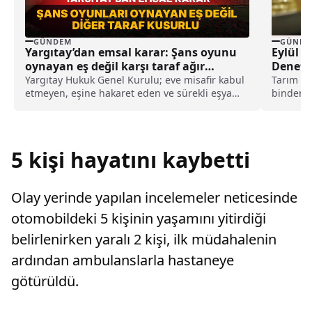
GÜNDEM
GÜNDE
Yargıtay’dan emsal karar: Şans oyunu
Eylül A
oynayan eş değil karşı taraf ağır
Denetim
kusurlu sayıldı
Yargıtay Hukuk Genel Kurulu; eve misafir kabul
Tarım ve
etmeyen, eşine hakaret eden ve sürekli eşya
binden f
değiştirerek masraf çıkaran kadını ağır kusurlu
bin 269 
sayarak, kadının eşine tazminat ödemesine
karar verdi.
5 kişi hayatını kaybetti
Olay yerinde yapılan incelemeler neticesinde
otomobildeki 5 kişinin yaşamını yitirdiği
belirlenirken yaralı 2 kişi, ilk müdahalenin
ardından ambulanslarla hastaneye
götürüldü.