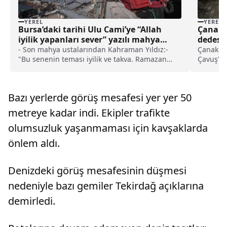
YEREL
YEREL
Bursa’daki tarihi Ulu Cami’ye “Allah
Çanakk
iyilik yapanları sever” yazılı mahya
dedesiy
asıldı haberi
defnedi
- Son mahya ustalarından Kahraman Yıldız:-
Çanakkal
"Bu senenin teması iyilik ve takva. Ramazan
Çavuş'un
temasını Diyanet İşleri Başkanlığı hazırladı ve
hayatını
buna istinaden yazılarımızı hazırlıyoruz"
cenazesi
ilçesine
Bazı yerlerde görüş mesafesi yer yer 50
Eren...
metreye kadar indi. Ekipler trafikte
olumsuzluk yaşanmaması için kavşaklarda
önlem aldı.
Denizdeki görüş mesafesinin düşmesi
nedeniyle bazı gemiler Tekirdağ açıklarına
demirledi.