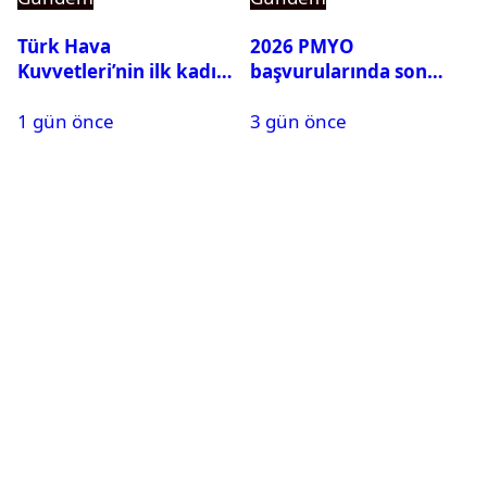
Türk Hava
2026 PMYO
Kuvvetleri’nin ilk kadın
başvurularında son
generali Özlem
durum ne?
1 gün önce
3 gün önce
Karapınar hakkında
dikkat çeken detay
ortaya çıktı