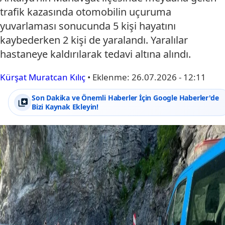
trafik kazasında otomobilin uçuruma
yuvarlaması sonucunda 5 kişi hayatını
kaybederken 2 kişi de yaralandı. Yaralılar
hastaneye kaldırılarak tedavi altına alındı.
Kürşat Muratcan Kılıç
•
Eklenme:
26.07.2026 - 12:11
Son Dakika ve Önemli Haberler İçin Google Haberler'de
Bizi Kaynak Ekleyin!