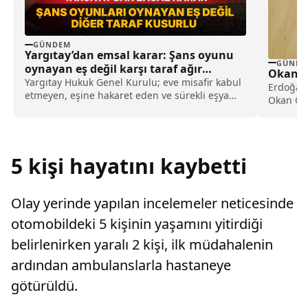
GÜNDEM
Yargıtay’dan emsal karar: Şans oyunu
GÜNDE
oynayan eş değil karşı taraf ağır
Okan G
kusurlu sayıldı
Yargıtay Hukuk Genel Kurulu; eve misafir kabul
Erdoğan 
etmeyen, eşine hakaret eden ve sürekli eşya
Okan Gay
değiştirerek masraf çıkaran kadını ağır kusurlu
“Değerli 
sayarak, kadının eşine tazminat ödemesine
karar verdi.
5 kişi hayatını kaybetti
Olay yerinde yapılan incelemeler neticesinde
otomobildeki 5 kişinin yaşamını yitirdiği
belirlenirken yaralı 2 kişi, ilk müdahalenin
ardından ambulanslarla hastaneye
götürüldü.