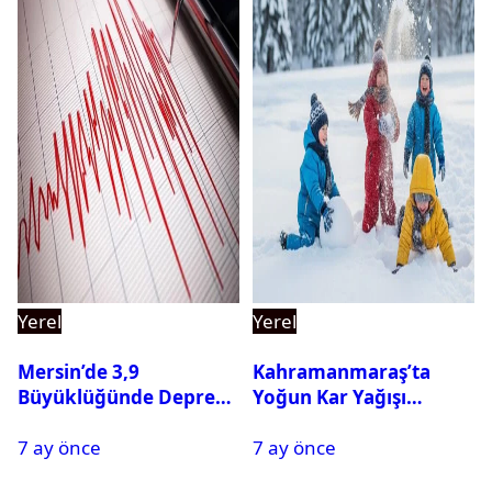
Yerel
Yerel
Mersin’de 3,9
Kahramanmaraş’ta
Büyüklüğünde Deprem
Yoğun Kar Yağışı
Oldu
Nedeniyle Okullar Yarın
7 ay önce
7 ay önce
Tatil