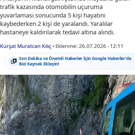
trafik kazasında otomobilin uçuruma
yuvarlaması sonucunda 5 kişi hayatını
kaybederken 2 kişi de yaralandı. Yaralılar
hastaneye kaldırılarak tedavi altına alındı.
Kürşat Muratcan Kılıç
•
Eklenme:
26.07.2026 - 12:11
Son Dakika ve Önemli Haberler İçin Google Haberler'de
Bizi Kaynak Ekleyin!