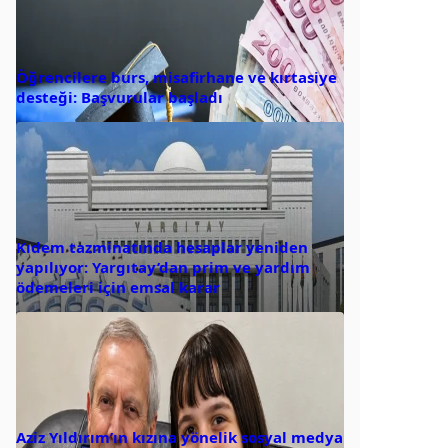
Öğrencilere burs, misafirhane ve kırtasiye
desteği: Başvurular başladı
Kıdem tazminatında hesaplar yeniden
yapılıyor: Yargıtay’dan prim ve yardım
ödemeleri için emsal karar
Aziz Yıldırım’ın kızına yönelik sosyal medya