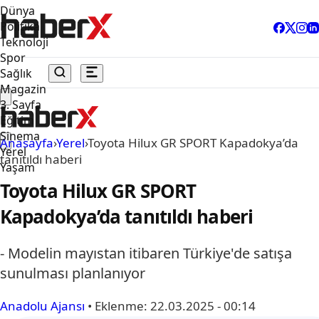
Dünya
Politika
Teknoloji
Spor
Sağlık
Magazin
3. Sayfa
Eğitim
Sinema
Anasayfa
›
Yerel
›
Toyota Hilux GR SPORT Kapadokya’da
Yerel
tanıtıldı haberi
Yaşam
Toyota Hilux GR SPORT
Kapadokya’da tanıtıldı haberi
- Modelin mayıstan itibaren Türkiye'de satışa
sunulması planlanıyor
Anadolu Ajansı
•
Eklenme:
22.03.2025 - 00:14