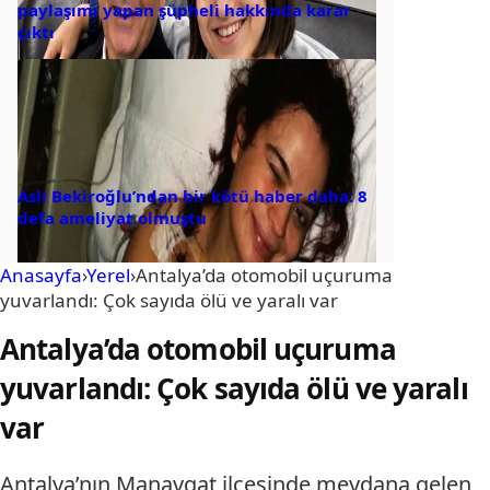
paylaşımı yapan şüpheli hakkında karar
çıktı
Aslı Bekiroğlu’ndan bir kötü haber daha: 8
defa ameliyat olmuştu
Anasayfa
›
Yerel
›
Antalya’da otomobil uçuruma
yuvarlandı: Çok sayıda ölü ve yaralı var
Antalya’da otomobil uçuruma
yuvarlandı: Çok sayıda ölü ve yaralı
var
Antalya’nın Manavgat ilçesinde meydana gelen