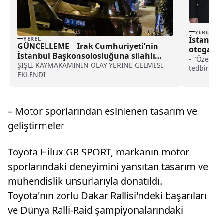
YEREL
İstanbu
YEREL
GÜNCELLEME – Irak Cumhuriyeti’nin
otogard
İstanbul Başkonsolosluğuna silahlı
haberi
- "Özell
saldırı haberi
ŞİŞLİ KAYMAKAMININ OLAY YERİNE GELMESİ
tedbirler
EKLENDİ
Sadece tr
şekilde sa
hemşehri
aynı şek
– Motor sporlarından esinlenen tasarım ve
edeceği
geliştirmeler
Toyota Hilux GR SPORT, markanın motor
sporlarındaki deneyimini yansıtan tasarım ve
mühendislik unsurlarıyla donatıldı.
Toyota'nın zorlu Dakar Rallisi'ndeki başarıları
ve Dünya Ralli-Raid şampiyonalarındaki