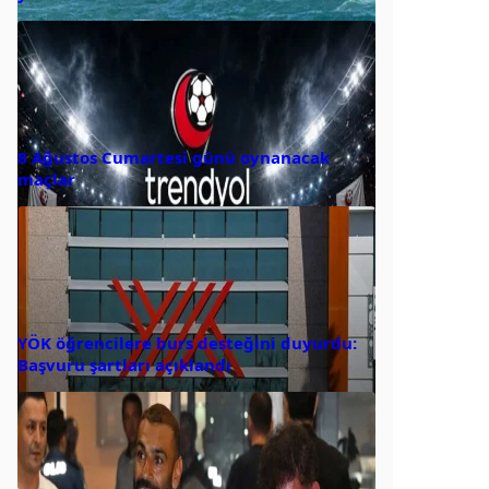
8 Ağustos Cumartesi günü oynanacak
maçlar
YÖK öğrencilere burs desteğini duyurdu:
Başvuru şartları açıklandı