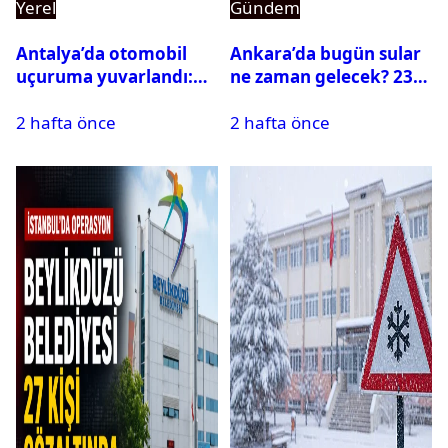
Yerel
Gündem
Antalya’da otomobil
Ankara’da bugün sular
uçuruma yuvarlandı:
ne zaman gelecek? 23
Çok sayıda ölü ve yaralı
Temmuz 2026 ilçe ilçe
2 hafta önce
2 hafta önce
var
su kesintisi sorgulama