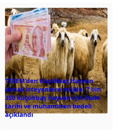
TİGEM’den küçükbaş hayvan
almak isteyenlere müjde: 7 bin
350 küçükbaş hayvan için ihale
tarihi ve muhammen bedeli
açıklandı