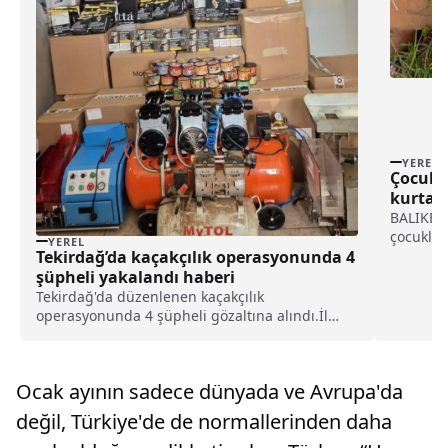
YEREL
Çocukl
kurtard
öğretm
BALIKESİ
çocuklar
YEREL
Tekirdağ’da kaçakçılık operasyonunda 4
döndürdü
öğretmen
şüpheli yakalandı haberi
yapıldı.
Tekirdağ'da düzenlenen kaçakçılık
tarafınd
operasyonunda 4 şüpheli gözaltına alındı.İl
yavru kö
Emniyet Müdürlüğü Kaçakçılık ve Organize
Suçlarla Mücadele Şubesi ekipleri, Çorlu ve
Kapaklı ilçelerinde kaçakçılık faaliyetlerinin
Ocak ayının sadece dünyada ve Avrupa'da
önlenmesine yönelik çalış...
değil, Türkiye'de de normallerinden daha