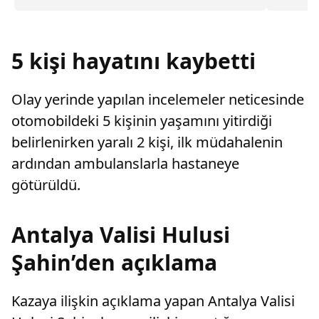
değiştirerek masraf çıkaran kadını ağır kusurlu
Afganista
sayarak, kadının eşine tazminat ödemesine
karar verdi.
5 kişi hayatını kaybetti
Olay yerinde yapılan incelemeler neticesinde
otomobildeki 5 kişinin yaşamını yitirdiği
belirlenirken yaralı 2 kişi, ilk müdahalenin
ardından ambulanslarla hastaneye
götürüldü.
Antalya Valisi Hulusi
Şahin’den açıklama
Kazaya ilişkin açıklama yapan Antalya Valisi