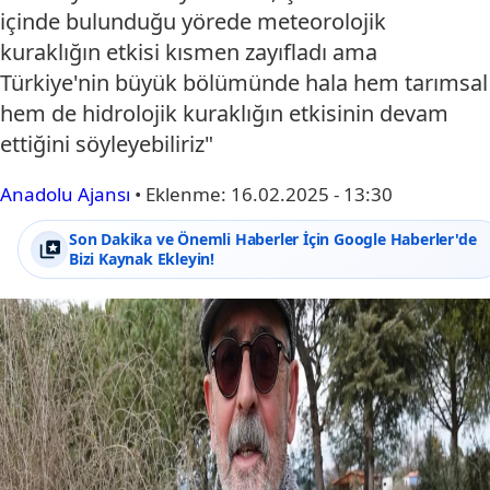
içinde bulunduğu yörede meteorolojik
kuraklığın etkisi kısmen zayıfladı ama
Türkiye'nin büyük bölümünde hala hem tarımsal
hem de hidrolojik kuraklığın etkisinin devam
ettiğini söyleyebiliriz"
Anadolu Ajansı
•
Eklenme:
16.02.2025 - 13:30
Son Dakika ve Önemli Haberler İçin Google Haberler'de
Bizi Kaynak Ekleyin!