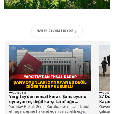
HABER DEVAM EDIYOR
GÜNDEM
GÜNDE
Yargıtay’dan emsal karar: Şans oyunu
27 Düz
oynayan eş değil karşı taraf ağır
Kaçark
kusurlu sayıldı
Yargıtay Hukuk Genel Kurulu; eve misafir kabul
Güvenlik
etmeyen, eşine hakaret eden ve sürekli eşya
çalışan 