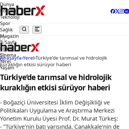
Dünya
Politika
Teknoloji
Spor
Sağlık
Magazin
3. Sayfa
Eğitim
Sinema
Anasayfa
›
Yerel
›
Türkiye’de tarımsal ve hidrolojik
Yerel
kuraklığın etkisi sürüyor haberi
Yaşam
Türkiye’de tarımsal ve hidrolojik
kuraklığın etkisi sürüyor haberi
- Boğaziçi Üniversitesi İklim Değişikliği ve
Politikaları Uygulama ve Araştırma Merkezi
Yönetim Kurulu Üyesi Prof. Dr. Murat Türkeş:
- "Türkiye'nin batı yarısında, Çanakkale'nin de