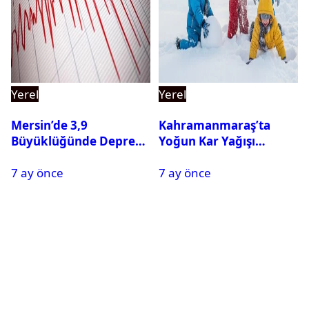
Yerel
Yerel
Mersin’de 3,9
Kahramanmaraş’ta
Büyüklüğünde Deprem
Yoğun Kar Yağışı
Oldu
Nedeniyle Okullar Yarın
7 ay önce
7 ay önce
Tatil