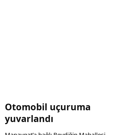
Otomobil uçuruma
yuvarlandı
Manavgat’a bağlı Beydiğin Mahallesi