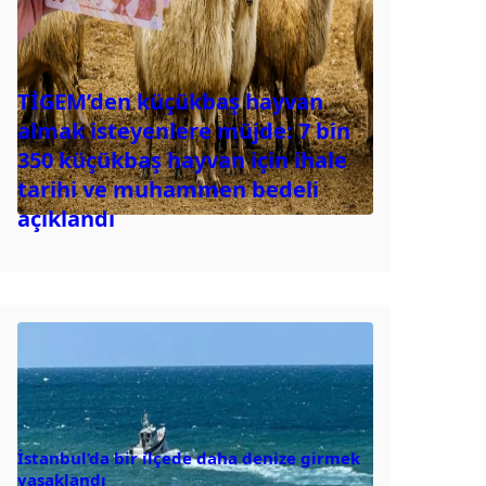
TİGEM’den küçükbaş hayvan
almak isteyenlere müjde: 7 bin
350 küçükbaş hayvan için ihale
tarihi ve muhammen bedeli
açıklandı
İstanbul’da bir ilçede daha denize girmek
yasaklandı