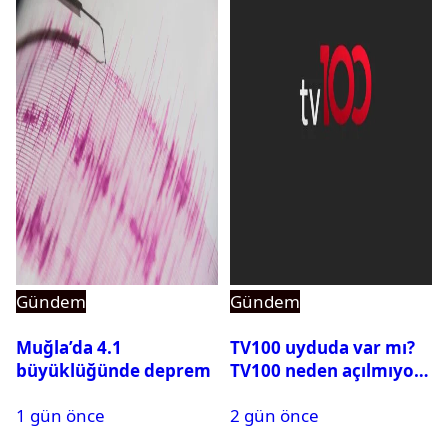
Gündem
Gündem
Muğla’da 4.1
TV100 uyduda var mı?
büyüklüğünde deprem
TV100 neden açılmıyor?
1 gün önce
2 gün önce