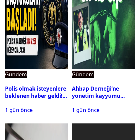
Gündem
Gündem
Polis olmak isteyenlere
Ahbap Derneği’ne
beklenen haber geldi!
yönetim kayyumu
PMYO başvuruları açıldı
atandı: Kapatma davası
1 gün önce
1 gün önce
açıldı