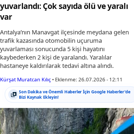
yuvarlandı: Çok sayıda ölü ve yaralı
var
Antalya’nın Manavgat ilçesinde meydana gelen
trafik kazasında otomobilin uçuruma
yuvarlaması sonucunda 5 kişi hayatını
kaybederken 2 kişi de yaralandı. Yaralılar
hastaneye kaldırılarak tedavi altına alındı.
Kürşat Muratcan Kılıç
•
Eklenme:
26.07.2026 - 12:11
Son Dakika ve Önemli Haberler İçin Google Haberler'de
Bizi Kaynak Ekleyin!