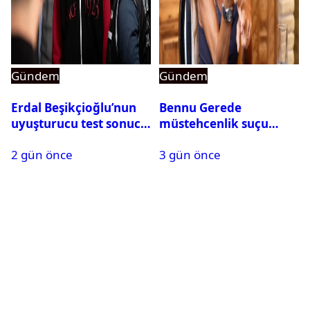
Gündem
Gündem
Erdal Beşikçioğlu’nun
Bennu Gerede
uyuşturucu test sonucu
müstehcenlik suçu
belli oldu
kapsamında gözaltına
2 gün önce
3 gün önce
alındı