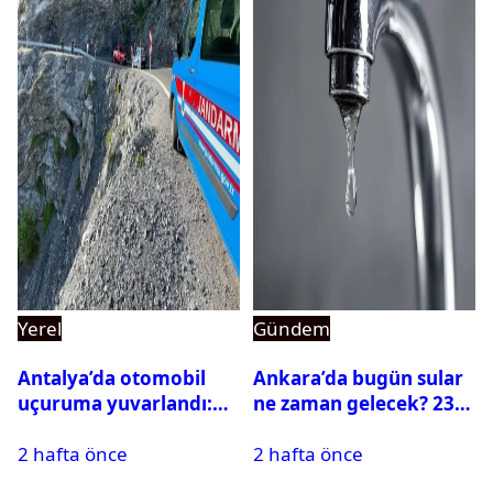
Yerel
Gündem
Antalya’da otomobil
Ankara’da bugün sular
uçuruma yuvarlandı:
ne zaman gelecek? 23
Çok sayıda ölü ve yaralı
Temmuz 2026 ilçe ilçe
2 hafta önce
2 hafta önce
var
su kesintisi sorgulama