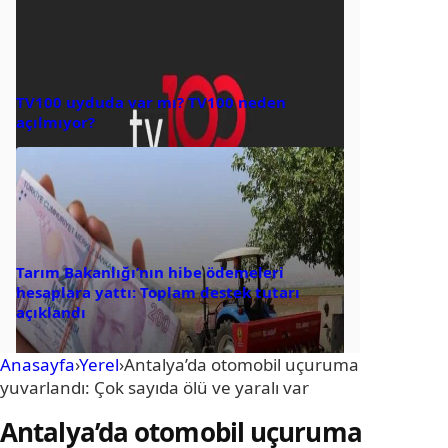
TV100 uyduda var mı? TV100 neden
açılmıyor?
Tarım Bakanlığı’nın hibe ödemeleri
hesaplara yattı: Toplam destek tutarı
açıklandı
Anasayfa
›
Yerel
›
Antalya’da otomobil uçuruma
yuvarlandı: Çok sayıda ölü ve yaralı var
Antalya’da otomobil uçuruma