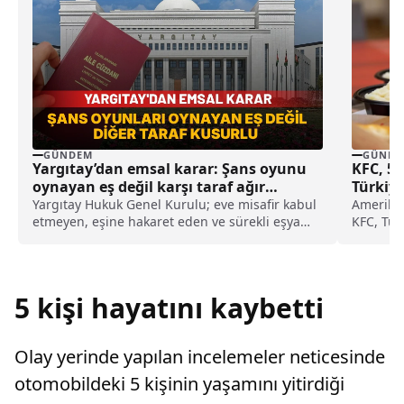
GÜNDEM
GÜNDE
Yargıtay’dan emsal karar: Şans oyunu
KFC, 50
oynayan eş değil karşı taraf ağır
Türkiye
kusurlu sayıldı
Yargıtay Hukuk Genel Kurulu; eve misafir kabul
Amerika m
etmeyen, eşine hakaret eden ve sürekli eşya
KFC, Tür
değiştirerek masraf çıkaran kadını ağır kusurlu
üzere haz
sayarak, kadının eşine tazminat ödemesine
karar verdi.
5 kişi hayatını kaybetti
Olay yerinde yapılan incelemeler neticesinde
otomobildeki 5 kişinin yaşamını yitirdiği