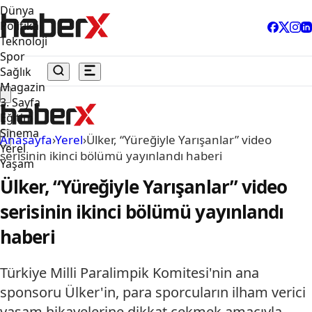
Dünya
Politika
Teknoloji
Spor
Sağlık
Magazin
3. Sayfa
Eğitim
Sinema
Anasayfa
›
Yerel
›
Ülker, “Yüreğiyle Yarışanlar” video
Yerel
serisinin ikinci bölümü yayınlandı haberi
Yaşam
Ülker, “Yüreğiyle Yarışanlar” video
serisinin ikinci bölümü yayınlandı
haberi
Türkiye Milli Paralimpik Komitesi'nin ana
sponsoru Ülker'in, para sporcuların ilham verici
yaşam hikayelerine dikkat çekmek amacıyla