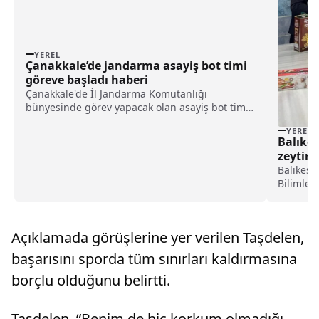
YEREL
Çanakkale’de jandarma asayiş bot timi
göreve başladı haberi
Çanakkale'de İl Jandarma Komutanlığı
bünyesinde görev yapacak olan asayiş bot timi
göreve başladı.Valilikten yapılan açıklamada,
YEREL
Eceabat ilçesindeki Kabatepe Jandarma
Balıkes
Karakolu'nda göreve başladığı
zeytiny
belirtildi.Açıklamada, yeni tim s...
Balıkesi
Bilimler
Yıldızla
katılımı
düzenle
Açıklamada görüşlerine yer verilen Taşdelen,
Ekoyaşam
başarısını sporda tüm sınırları kaldırmasına
borçlu olduğunu belirtti.
Taşdelen, “Benim de hiç korkum olmadığı