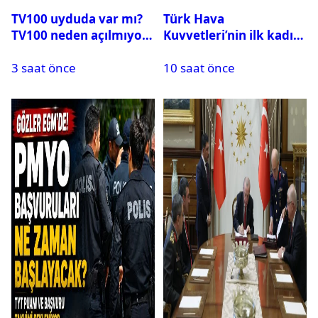
TV100 uyduda var mı?
Türk Hava
TV100 neden açılmıyor?
Kuvvetleri’nin ilk kadın
generali Özlem
3 saat önce
10 saat önce
Karapınar hakkında
dikkat çeken detay
ortaya çıktı