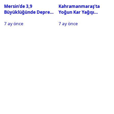
Mersin’de 3,9
Kahramanmaraş’ta
Büyüklüğünde Deprem
Yoğun Kar Yağışı
Oldu
Nedeniyle Okullar Yarın
7 ay önce
7 ay önce
Tatil