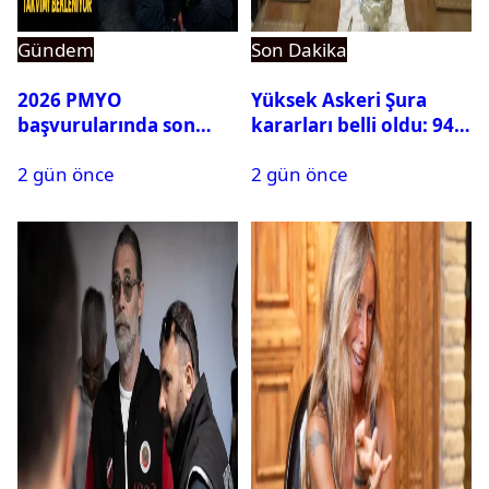
Gündem
Son Dakika
2026 PMYO
Yüksek Askeri Şura
başvurularında son
kararları belli oldu: 94
durum ne?
isim terfi etti
2 gün önce
2 gün önce