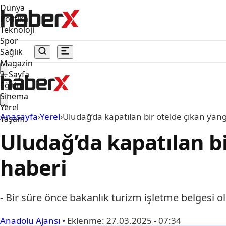
Dünya
Politika
Teknoloji
Spor
Sağlık
Magazin
3. Sayfa
Eğitim
Sinema
Yerel
Anasayfa
›
Yerel
›
Uludağ’da kapatılan bir otelde çıkan yan
Yaşam
Uludağ’da kapatılan b
haberi
- Bir süre önce bakanlık turizm işletme belgesi o
Anadolu Ajansı
•
Eklenme:
27.03.2025 - 07:34