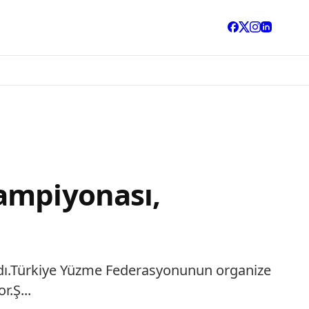
ampiyonası,
dı.Türkiye Yüzme Federasyonunun organize
.Ş...