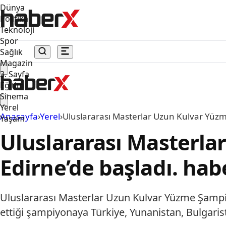
Dünya
Politika
Teknoloji
Spor
Sağlık
Magazin
3. Sayfa
Eğitim
Sinema
Yerel
Anasayfa
›
Yerel
›
Uluslararası Masterlar Uzun Kulvar Yüzm
Yaşam
Uluslararası Masterla
Edirne’de başladı. hab
Uluslararası Masterlar Uzun Kulvar Yüzme Şamp
ettiği şampiyonaya Türkiye, Yunanistan, Bulgarist