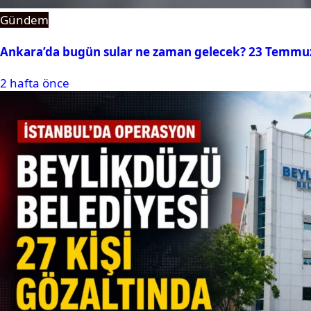
Gündem
Ankara’da bugün sular ne zaman gelecek? 23 Temmuz 2
2 hafta önce