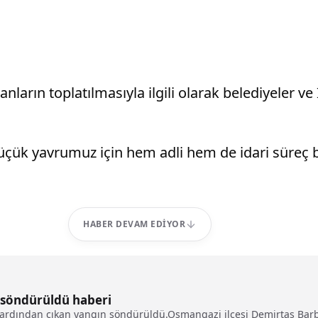
nların toplatılmasıyla ilgili olarak belediyeler ve 
çük yavrumuz için hem adli hem de idari süreç baş
HABER DEVAM EDIYOR
 söndürüldü haberi
 ardından çıkan yangın söndürüldü.Osmangazi ilçesi Demirtaş Barb