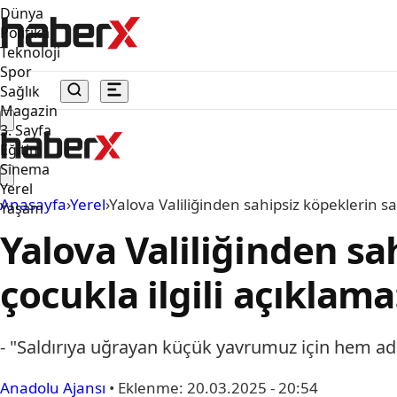
Dünya
Politika
Teknoloji
Spor
Sağlık
Magazin
3. Sayfa
Eğitim
Sinema
Yerel
Anasayfa
›
Yerel
›
Yalova Valiliğinden sahipsiz köpeklerin sa
Yaşam
Yalova Valiliğinden sa
çocukla ilgili açıklama
- "Saldırıya uğrayan küçük yavrumuz için hem adli
Anadolu Ajansı
•
Eklenme:
20.03.2025 - 20:54