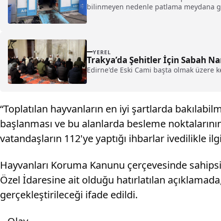
bilinmeyen nedenle patlama meydana ge
YEREL
Trakya’da Şehitler İçin Sabah N
Edirne'de Eski Cami başta olmak üzere 
“Toplatılan hayvanların en iyi şartlarda bakılabil
başlanması ve bu alanlarda besleme noktalarının
vatandaşların 112'ye yaptığı ihbarlar ivedilikle ilg
Hayvanları Koruma Kanunu çerçevesinde sahipsiz ha
Özel İdaresine ait olduğu hatırlatılan açıklamada, 
gerçekleştirileceği ifade edildi.