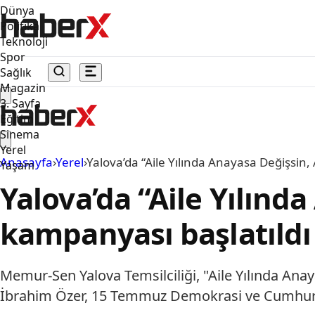
Dünya
Politika
Teknoloji
Spor
Sağlık
Magazin
3. Sayfa
Eğitim
Sinema
Yerel
Anasayfa
›
Yerel
›
Yalova’da “Aile Yılında Anayasa Değişsin
Yaşam
Yalova’da “Aile Yılınd
kampanyası başlatıldı
Memur-Sen Yalova Temsilciliği, "Aile Yılında Ana
İbrahim Özer, 15 Temmuz Demokrasi ve Cumhuriy