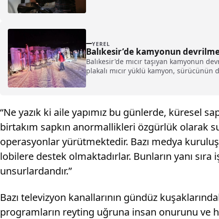
YEREL
Balıkesir’de kamyonun devrilme
Balıkesir'de mıcır taşıyan kamyonun devri
plakalı mıcır yüklü kamyon, sürücünün d
“Ne yazık ki aile yapımız bu günlerde, küresel sapk
birtakım sapkın anormallikleri özgürlük olarak su
operasyonlar yürütmektedir. Bazı medya kuruluşlar
lobilere destek olmaktadırlar. Bunların yanı sıra iş
unsurlardandır.”
Bazı televizyon kanallarının gündüz kuşaklarındak
programların reyting uğruna insan onurunu ve hays