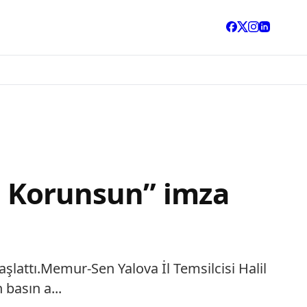
le Korunsun” imza
şlattı.Memur-Sen Yalova İl Temsilcisi Halil
basın a...