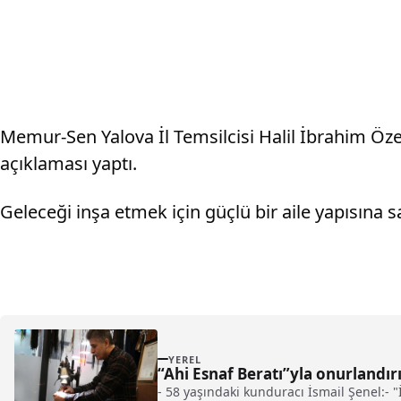
Memur-Sen Yalova İl Temsilcisi Halil İbrahim 
açıklaması yaptı.
Geleceği inşa etmek için güçlü bir aile yapısına 
YEREL
“Ahi Esnaf Beratı”yla onurlandır
- 58 yaşındaki kunduracı İsmail Şenel:- "İ