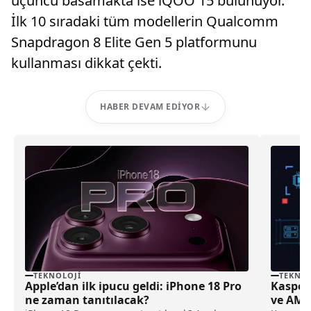
üçüncü basamakta ise iQOO 15 bulunuyor.
İlk 10 sıradaki tüm modellerin Qualcomm
Snapdragon 8 Elite Gen 5 platformunu
kullanması dikkat çekti.
HABER DEVAM EDIYOR
TEKNOLOJI
TEKNOL
Apple’dan ilk ipucu geldi: iPhone 18 Pro
Kaspers
ne zaman tanıtılacak?
ve AMOS