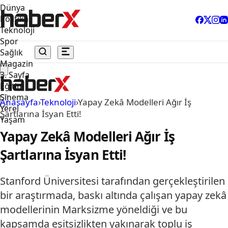
Dünya
Politika
Teknoloji
Spor
Sağlık
Magazin
3. Sayfa
Eğitim
Sinema
Anasayfa
›
Teknoloji
›
Yapay Zekâ Modelleri Ağır İş
Yerel
Şartlarına İsyan Etti!
Yaşam
Yapay Zekâ Modelleri Ağır İş
Şartlarına İsyan Etti!
Stanford Üniversitesi tarafından gerçekleştirilen
bir araştırmada, baskı altında çalışan yapay zekâ
modellerinin Marksizme yöneldiği ve bu
kapsamda eşitsizlikten yakınarak toplu iş