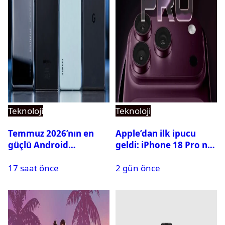
Teknoloji
Teknoloji
Temmuz 2026’nın en
Apple’dan ilk ipucu
güçlü Android
geldi: iPhone 18 Pro ne
telefonları belli oldu
zaman tanıtılacak?
17 saat önce
2 gün önce