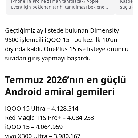
Yüksel
iPhone 18 Pro ne zaman tanıtılacak? Apple
Kaspersk
Event için beklenen tarih, tanıtılması beklenen
suçlular 
ürünler ve son gelişmeler haberimizde.
platforml
Geçtiğimiz ay listede bulunan Dimensity
9500 işlemcili iQOO 15T bu kez ilk 10’un
dışında kaldı. OnePlus 15 ise listeye onuncu
sıradan giriş yapmayı başardı.
Temmuz 2026’nın en güçlü
Android amiral gemileri
iQOO 15 Ultra – 4.128.314
Red Magic 11S Pro+ – 4.084.233
iQOO 15 – 4.064.959
vivo X300 Ultra – 3.980.167