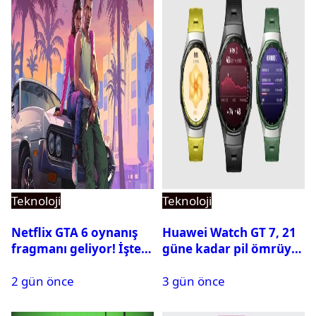
Teknoloji
Teknoloji
Netflix GTA 6 oynanış
Huawei Watch GT 7, 21
fragmanı geliyor! İşte
güne kadar pil ömrüyle
yayın tarihi
geliyor
2 gün önce
3 gün önce