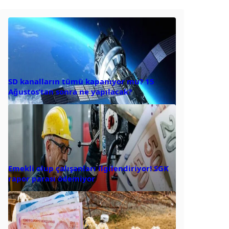
SD kanalların tümü kapanıyor mu? 15
Ağustos’tan sonra ne yapılacak?
Emekli olup çalışanları ilgilendiriyor! SGK
rapor parası ödemiyor