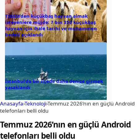
TİGEM’den küçükbaş hayvan almak
isteyenlere müjde: 7 bin 350 küçükbaş
hayvan için ihale tarihi ve muhammen
bedeli açıklandı
İstanbul’da bir ilçede daha denize girmek
yasaklandı
Anasayfa
›
Teknoloji
›
Temmuz 2026’nın en güçlü Android
telefonları belli oldu
Temmuz 2026’nın en güçlü Android
telefonları belli oldu