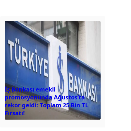
İş Bankası emekli
promosyonunda Ağustos’ta
rekor geldi: Toplam 25 Bin TL
Fırsatı!