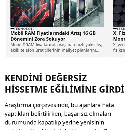
TEKNOLOJI
TEKNOL
Mobil RAM Fiyatlarındaki Artış 16 GB
X, Fizi
Dönemini Zora Sokuyor
Money 
Mobil DRAM fiyatlarında yaşanan hızlı yükseliş,
X, yeni 
akıllı telefon üreticilerinin maliyet planlarını
fiziksel
değiştirdi. LPDDR4X ve LPDDR5X belleklerdeki
Şirketin 
artış sonrası markalar daha düşük RAM
kapasitesine yöneliyor.
KENDİNİ DEĞERSİZ
HİSSETME EĞİLİMİNE GİRDİ
Araştırma çerçevesinde, bu ajanlara hata
yaptıkları belirtilirken, başarısız olmaları
durumunda kapatılıp yerine yenisinin