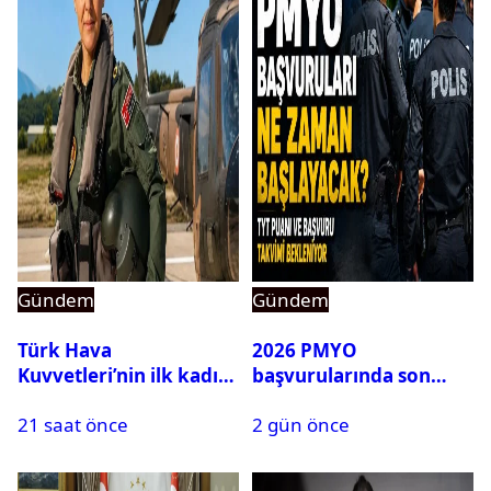
Gündem
Gündem
Türk Hava
2026 PMYO
Kuvvetleri’nin ilk kadın
başvurularında son
generali Özlem
durum ne?
21 saat önce
2 gün önce
Karapınar hakkında
dikkat çeken detay
ortaya çıktı