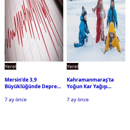
Yerel
Yerel
Mersin’de 3,9
Kahramanmaraş’ta
Büyüklüğünde Deprem
Yoğun Kar Yağışı
Oldu
Nedeniyle Okullar Yarın
7 ay önce
7 ay önce
Tatil