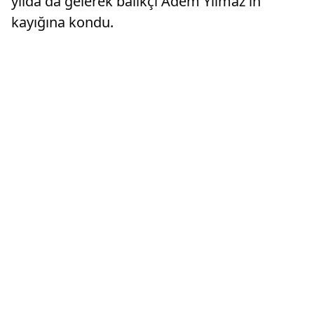
yılda da gelerek balıkçı Adem Yılmaz'ın
kayığına kondu.