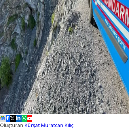
Oluşturan
Kürşat Muratcan Kılıç