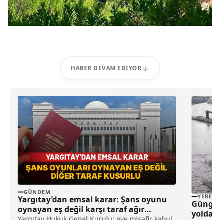
HABER DEVAM EDIYOR
GÜNDEM
YEREL
Yargıtay’dan emsal karar: Şans oyunu
Güngöre
oynayan eş değil karşı taraf ağır
yolda o
kusurlu sayıldı
Yargıtay Hukuk Genel Kurulu; eve misafir kabul