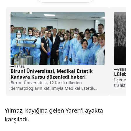
YEREL
YEREL
Biruni Üniversitesi, Medikal Estetik
Lülebur
Kadavra Kursu düzenledi haberi
İlçede et
Biruni Üniversitesi, 12 farklı ülkeden
trafikte 
dermatologların katılımıyla Medikal Estetik
farlarını
Kadavra Kursu gerçekleştirdi.Üniversiteden
yapılan açıklamaya göre, Yunanistan, Mısır,
Endonezya, Fas, Kırgızistan, Kazakistan,
Yılmaz, kayığına gelen Yaren'i ayakta
Ukrayna, Özbekistan, Kosova,...
karşıladı.