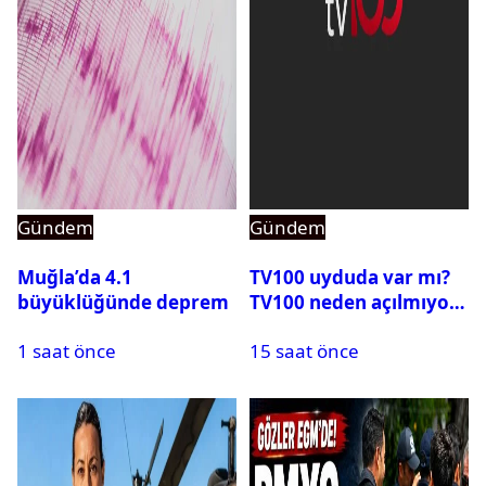
Gündem
Gündem
Muğla’da 4.1
TV100 uyduda var mı?
büyüklüğünde deprem
TV100 neden açılmıyor?
1 saat önce
15 saat önce