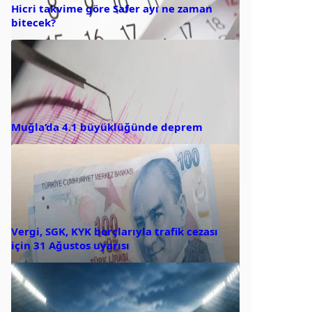
Hicri takvime göre Safer ayı ne zaman
bitecek?
Muğla’da 4.1 büyüklüğünde deprem
Vergi, SGK, KYK borçlarıyla trafik cezası
için 31 Ağustos uyarısı