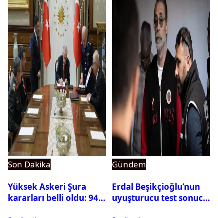
Son Dakika
Gündem
Yüksek Askeri Şura
Erdal Beşikçioğlu’nun
kararları belli oldu: 94
uyuşturucu test sonucu
isim terfi etti
belli oldu