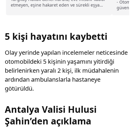
gördü
- Otomob
etmeyen, eşine hakaret eden ve sürekli eşya
güvenlik
değiştirerek masraf çıkaran kadını ağır kusurlu
sayarak, kadının eşine tazminat ödemesine
karar verdi.
5 kişi hayatını kaybetti
Olay yerinde yapılan incelemeler neticesinde
otomobildeki 5 kişinin yaşamını yitirdiği
belirlenirken yaralı 2 kişi, ilk müdahalenin
ardından ambulanslarla hastaneye
götürüldü.
Antalya Valisi Hulusi
Şahin’den açıklama