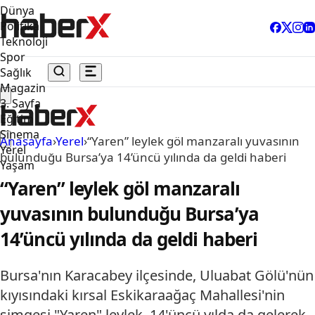
Dünya
Politika
Teknoloji
Spor
Sağlık
Magazin
3. Sayfa
Eğitim
Sinema
Anasayfa
›
Yerel
›
“Yaren” leylek göl manzaralı yuvasının
Yerel
bulunduğu Bursa’ya 14’üncü yılında da geldi haberi
Yaşam
“Yaren” leylek göl manzaralı
yuvasının bulunduğu Bursa’ya
14’üncü yılında da geldi haberi
Bursa'nın Karacabey ilçesinde, Uluabat Gölü'nün
kıyısındaki kırsal Eskikaraağaç Mahallesi'nin
simgesi "Yaren" leylek, 14'üncü yılda da gelerek