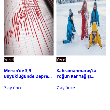
Yerel
Yerel
Mersin’de 3,9
Kahramanmaraş’ta
Büyüklüğünde Deprem
Yoğun Kar Yağışı
Oldu
Nedeniyle Okullar Yarın
7 ay önce
7 ay önce
Tatil