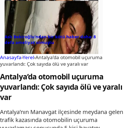
Aslı Bekiroğlu’ndan bir kötü haber daha: 8
defa ameliyat olmuştu
Anasayfa
›
Yerel
›
Antalya’da otomobil uçuruma
yuvarlandı: Çok sayıda ölü ve yaralı var
Antalya’da otomobil uçuruma
yuvarlandı: Çok sayıda ölü ve yaralı
var
Antalya’nın Manavgat ilçesinde meydana gelen
trafik kazasında otomobilin uçuruma
yuvarlaması sonucunda 5 kişi hayatını