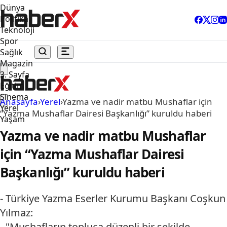
Dünya
Politika
Teknoloji
Spor
Sağlık
Magazin
3. Sayfa
Eğitim
Sinema
Anasayfa
›
Yerel
›
Yazma ve nadir matbu Mushaflar için
Yerel
“Yazma Mushaflar Dairesi Başkanlığı” kuruldu haberi
Yaşam
Yazma ve nadir matbu Mushaflar
için “Yazma Mushaflar Dairesi
Başkanlığı” kuruldu haberi
- Türkiye Yazma Eserler Kurumu Başkanı Coşkun
Yılmaz:
- "Mushafların topluca düzenli bir şekilde