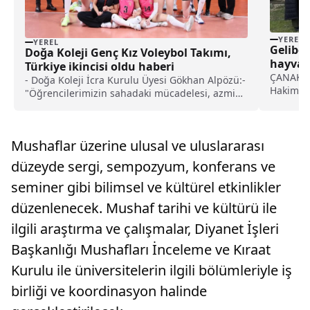
YEREL
YEREL
Gelibol
Doğa Koleji Genç Kız Voleybol Takımı,
hayvan
Türkiye ikincisi oldu haberi
ÇANAKKAL
- Doğa Koleji İcra Kurulu Üyesi Gökhan Alpözü:-
Hakimiye
"Öğrencilerimizin sahadaki mücadelesi, azmi
harçlıkl
ve disiplini, Doğa Koleji ruhunun bir yansıması"
barınağı
ve Ahlak
liderliği
Mushaflar üzerine ulusal ve uluslararası
düzeyde sergi, sempozyum, konferans ve
seminer gibi bilimsel ve kültürel etkinlikler
düzenlenecek. Mushaf tarihi ve kültürü ile
ilgili araştırma ve çalışmalar, Diyanet İşleri
Başkanlığı Mushafları İnceleme ve Kıraat
Kurulu ile üniversitelerin ilgili bölümleriyle iş
birliği ve koordinasyon halinde