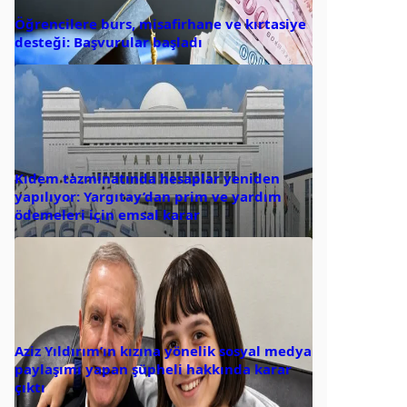
Öğrencilere burs, misafirhane ve kırtasiye
desteği: Başvurular başladı
Kıdem tazminatında hesaplar yeniden
yapılıyor: Yargıtay’dan prim ve yardım
ödemeleri için emsal karar
Aziz Yıldırım’ın kızına yönelik sosyal medya
paylaşımı yapan şüpheli hakkında karar
çıktı